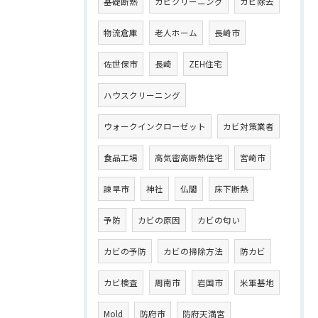
基礎断熱
カビクリーニング
カビ除去
物流倉庫
老人ホーム
長崎市
佐世保市
長崎
ZEH住宅
ハウスクリーニング
ウォークインクローゼット
カビ対策業者
食品工場
高気密高断熱住宅
宮崎市
諫早市
神社
仏閣
床下断熱
予防
カビの原因
カビの匂い
カビの予防
カビの掃除方法
防カビ
カビ検査
周南市
岩国市
米軍基地
Mold
防府市
防府天満宮