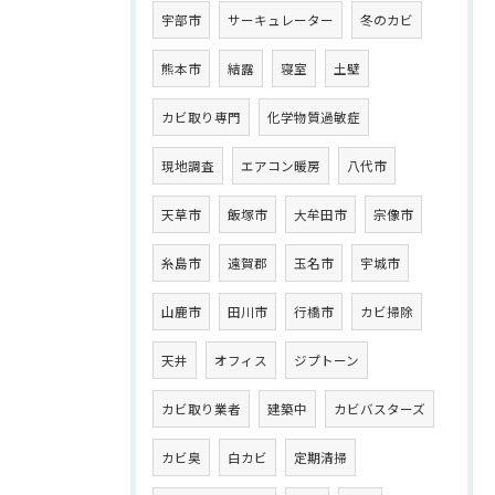
宇部市
サーキュレーター
冬のカビ
熊本市
結露
寝室
土壁
カビ取り専門
化学物質過敏症
現地調査
エアコン暖房
八代市
天草市
飯塚市
大牟田市
宗像市
糸島市
遠賀郡
玉名市
宇城市
山鹿市
田川市
行橋市
カビ掃除
天井
オフィス
ジプトーン
カビ取り業者
建築中
カビバスターズ
カビ臭
白カビ
定期清掃