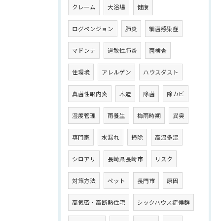
クレーム
大浴場
健康
ログペンジョン
肺炎
細菌感染症
マドンナ
過敏性肺炎
菌検査
住環境
アレルゲン
ハウスダスト
真菌性眼内炎
木造
除菌
除カビ
湿度管理
雨養生
梅雨時期
異臭
専門家
水漏れ
掃除
高温多湿
シロアリ
長崎県長崎市
リスク
対策方法
ペット
長門市
原因
高気密・高断熱住宅
シックハウス症候群