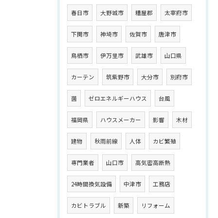
春日市
大野城市
糟屋郡
太宰府市
下関市
神埼市
佐賀市
唐津市
鳥栖市
伊万里市
武雄市
山口県
カーテン
筑紫野市
大分市
別府市
菌
ゼロエネルギーハウス
台風
福岡県
ハウスメーカー
影響
木材
建物
秋雨前線
人体
カビ繁殖
専門業者
山口市
高気密高断熱
24時間換気設備
中津市
工務店
カビトラブル
新築
リフォーム