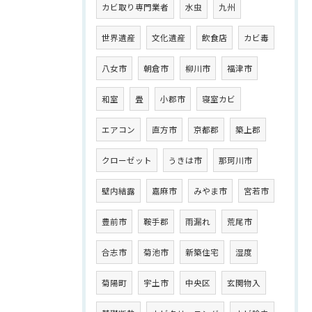
カビ取り専門業者
水虫
九州
世界遺産
文化遺産
飲食店
カビ毒
八女市
朝倉市
柳川市
福津市
和室
畳
小郡市
寝室カビ
エアコン
直方市
京都郡
築上郡
クローゼット
うきは市
那珂川市
壁内結露
嘉麻市
みやま市
宮若市
豊前市
鞍手郡
雨漏れ
荒尾市
合志市
菊池市
新築住宅
湿度
菊陽町
宇土市
中央区
玄関物入