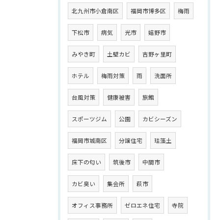
北九州市小倉南区
福岡市博多区
梅雨
下松市
病気
光市
嬉野市
みやき町
土壁カビ
吉野ヶ里町
ホテル
梅雨対策
雨
洗面所
台風対策
健康被害
旅館
スポーツジム
公園
カビシーズン
福岡市城南区
分譲住宅
珪藻土
床下の匂い
筑後市
中間市
カビ臭い
集会所
萩市
オフィス事務所
ゼロエネ住宅
寺院