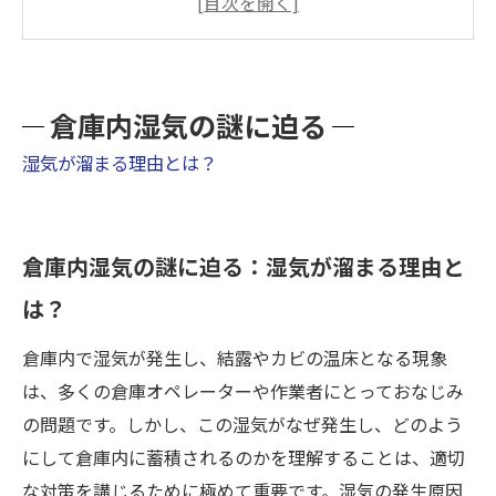
倉庫の湿気対策の基本
Flex Ceiling Fans（HVLSファン）
アメリカからの成功事例
倉庫内湿気の謎に迫る
倉庫内の湿気と結露
湿気が溜まる理由とは？
MIST工法®カビバスターズ福岡で倉庫内で起き
たカビ問題を解決
倉庫内湿気の謎に迫る：湿気が溜まる理由と
は？
倉庫内で湿気が発生し、結露やカビの温床となる現象
は、多くの倉庫オペレーターや作業者にとっておなじみ
の問題です。しかし、この湿気がなぜ発生し、どのよう
にして倉庫内に蓄積されるのかを理解することは、適切
な対策を講じるために極めて重要です。湿気の発生原因