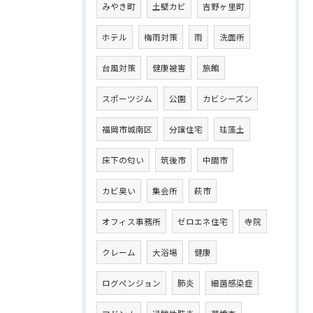
みやき町
土壁カビ
吉野ヶ里町
ホテル
梅雨対策
雨
洗面所
台風対策
健康被害
旅館
スポーツジム
公園
カビシーズン
福岡市城南区
分譲住宅
珪藻土
床下の匂い
筑後市
中間市
カビ臭い
集会所
萩市
オフィス事務所
ゼロエネ住宅
寺院
クレーム
大浴場
健康
ログペンジョン
肺炎
細菌感染症