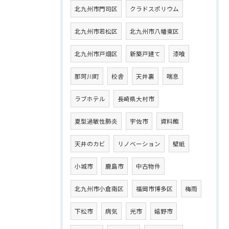
北九州市門司区
クラドスポリウム
北九州市若松区
北九州市八幡東区
北九州市戸畑区
新築戸建て
漆喰
那珂川町
校舎
天井裏
喘息
ラブホテル
長崎県大村市
夏型過敏性肺炎
宇佐市
資料館
天井のカビ
リノベーション
壁紙
小城市
鹿島市
中古物件
北九州市小倉南区
福岡市博多区
梅雨
下松市
病気
光市
嬉野市