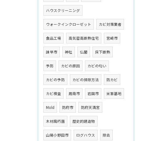
ハウスクリーニング
ウォークインクローゼット
カビ対策業者
食品工場
高気密高断熱住宅
宮崎市
諫早市
神社
仏閣
床下断熱
予防
カビの原因
カビの匂い
カビの予防
カビの掃除方法
防カビ
カビ検査
周南市
岩国市
米軍基地
Mold
防府市
防府天満宮
木材腐朽菌
歴史的建造物
山陽小野田市
ログハウス
除去