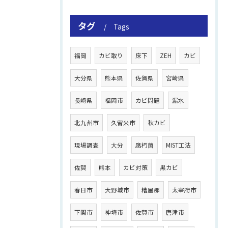
タグ
Tags
福岡
カビ取り
床下
ZEH
カビ
大分県
熊本県
佐賀県
宮崎県
長崎県
福岡市
カビ問題
漏水
北九州市
久留米市
秋カビ
現場調査
大分
腐朽菌
MIST工法
佐賀
熊本
カビ対策
黒カビ
春日市
大野城市
糟屋郡
太宰府市
下関市
神埼市
佐賀市
唐津市