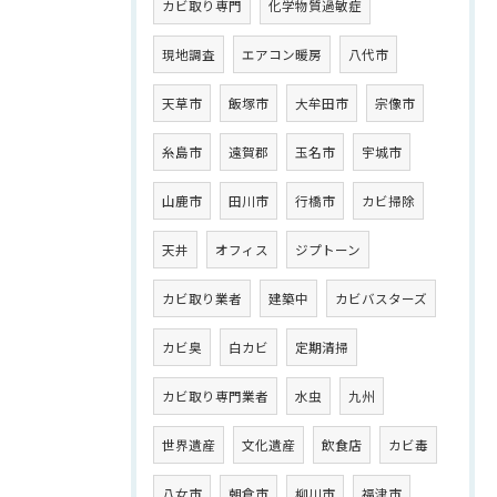
カビ取り専門
化学物質過敏症
現地調査
エアコン暖房
八代市
天草市
飯塚市
大牟田市
宗像市
糸島市
遠賀郡
玉名市
宇城市
山鹿市
田川市
行橋市
カビ掃除
天井
オフィス
ジプトーン
カビ取り業者
建築中
カビバスターズ
カビ臭
白カビ
定期清掃
カビ取り専門業者
水虫
九州
世界遺産
文化遺産
飲食店
カビ毒
八女市
朝倉市
柳川市
福津市