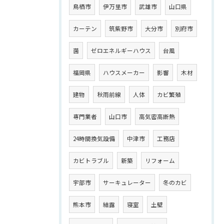
鳥栖市
伊万里市
武雄市
山口県
カーテン
筑紫野市
大分市
別府市
菌
ゼロエネルギーハウス
台風
福岡県
ハウスメーカー
影響
木材
建物
秋雨前線
人体
カビ繁殖
専門業者
山口市
高気密高断熱
24時間換気設備
中津市
工務店
カビトラブル
新築
リフォーム
宇部市
サーキュレーター
冬のカビ
熊本市
結露
寝室
土壁