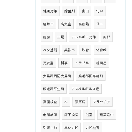
健康対策
除菌剤
山口
匂い
柳井市
高気密
高断熱
ダニ
厨房
工場
アレルギー対策
風邪
ベタ基礎
美祢市
鉄骨
体育館
更衣室
料亭
トラブル
檜風呂
大島郡周防大島町
熊毛郡田布施町
熊毛郡平生町
アスペルギルス症
真菌検査
木
膠原病
マラセチア
老舗旅館
床下換気
浴室
建築途中
引渡し前
黒いカビ
カビ被害