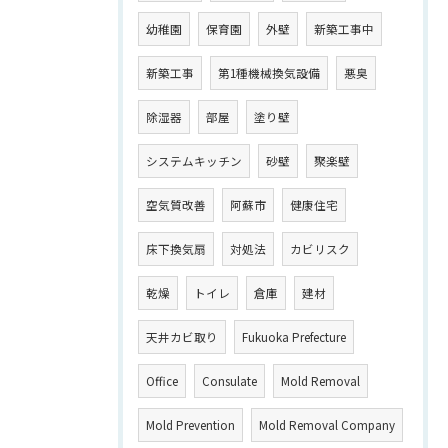
幼稚園
保育園
外壁
新築工事中
新築工事
第1種機械換気設備
悪臭
除湿器
部屋
塗り壁
システムキッチン
砂壁
聚楽壁
空気質改善
阿蘇市
健康住宅
床下換気扇
対処法
カビリスク
乾燥
トイレ
倉庫
建材
天井カビ取り
Fukuoka Prefecture
Office
Consulate
Mold Removal
Mold Prevention
Mold Removal Company