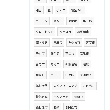
和室
畳
小郡市
寝室カビ
エアコン
直方市
京都郡
築上郡
クローゼット
うきは市
那珂川市
壁内結露
嘉麻市
みやま市
宮若市
豊前市
鞍手郡
雨漏れ
荒尾市
合志市
菊池市
新築住宅
湿度
菊陽町
宇土市
中央区
玄関物入
基礎断熱
カビクリーニング
カビ除去
物流倉庫
老人ホーム
長崎市
佐世保市
長崎
ZEH住宅