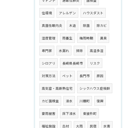
マドンナ
過敏性肺炎
菌検査
住環境
アレルゲン
ハウスダスト
真菌性眼内炎
木造
除菌
除カビ
湿度管理
雨養生
梅雨時期
異臭
専門家
水漏れ
掃除
高温多湿
シロアリ
長崎県長崎市
リスク
対策方法
ペット
長門市
原因
高気密・高断熱住宅
シックハウス症候群
カビ菌検査
浸水
川棚町
復興
豪雨被害
床下浸水
東彼杵町
福祉施設
古材
大雨
民宿
水害