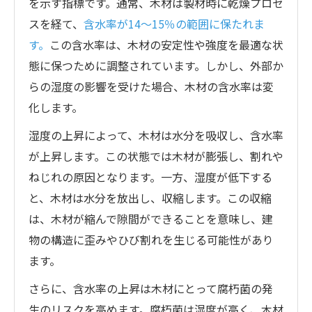
を示す指標です。通常、木材は製材時に乾燥プロセ
スを経て、
含水率が14〜15％の範囲に保たれま
す。
この含水率は、木材の安定性や強度を最適な状
態に保つために調整されています。しかし、外部か
らの湿度の影響を受けた場合、木材の含水率は変
化します。
湿度の上昇によって、木材は水分を吸収し、含水率
が上昇します。この状態では木材が膨張し、割れや
ねじれの原因となります。一方、湿度が低下する
と、木材は水分を放出し、収縮します。この収縮
は、木材が縮んで隙間ができることを意味し、建
物の構造に歪みやひび割れを生じる可能性があり
ます。
さらに、含水率の上昇は木材にとって腐朽菌の発
生のリスクを高めます。腐朽菌は湿度が高く、木材