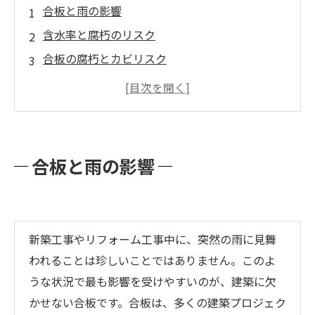
合板と雨の影響
含水率と腐朽のリスク
合板の腐朽とカビリスク
乾燥と合板の保護
シロアリの脅威と合板
MIST工法®の介入
合板の腐朽と家の耐久性
合板と雨の影響
家を腐朽から守る
合板が持つポテンシャル
カビバスターズ福岡は九州地方全域でカビトラ
新築工事やリフォーム工事中に、突然の雨に見舞
ブルを解決致します！
われることは珍しいことではありません。このよ
うな状況で最も影響を受けやすいのが、建築に欠
かせない合板です。合板は、多くの建築プロジェク