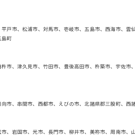
、平戸市、松浦市、対馬市、壱岐市、五島市、西海市、雲
五島町
臼杵市、津久見市、竹田市、豊後高田市、杵築市、宇佐市
日向市、串間市、西都市、えびの市、北諸県郡三股町、西
松市、岩国市、光市、長門市、柳井市、美祢市、周南市、