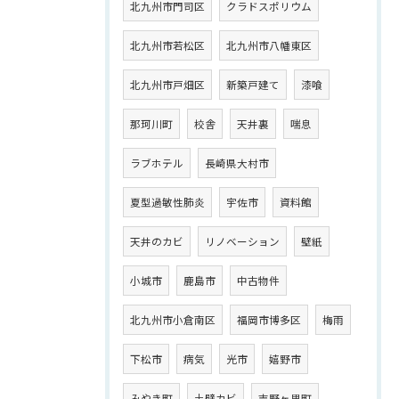
北九州市門司区
クラドスポリウム
北九州市若松区
北九州市八幡東区
北九州市戸畑区
新築戸建て
漆喰
那珂川町
校舎
天井裏
喘息
ラブホテル
長崎県大村市
夏型過敏性肺炎
宇佐市
資料館
天井のカビ
リノベーション
壁紙
小城市
鹿島市
中古物件
北九州市小倉南区
福岡市博多区
梅雨
下松市
病気
光市
嬉野市
みやき町
土壁カビ
吉野ヶ里町