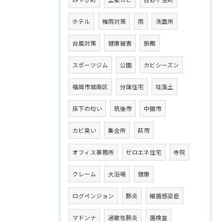
ホテル
梅雨対策
雨
洗面所
台風対策
健康被害
旅館
スポーツジム
公園
カビシーズン
福岡市城南区
分譲住宅
珪藻土
床下の匂い
筑後市
中間市
カビ臭い
集会所
萩市
オフィス事務所
ゼロエネ住宅
寺院
クレーム
大浴場
健康
ログペンジョン
肺炎
細菌感染症
マドンナ
過敏性肺炎
菌検査