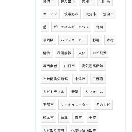
鳥栖市
伊万里市
武雄市
山口県
カーテン
筑紫野市
大分市
別府市
菌
ゼロエネルギーハウス
台風
福岡県
ハウスメーカー
影響
木材
建物
秋雨前線
人体
カビ繁殖
専門業者
山口市
高気密高断熱
24時間換気設備
中津市
工務店
カビトラブル
新築
リフォーム
宇部市
サーキュレーター
冬のカビ
熊本市
結露
寝室
土壁
カビ取り専門
化学物質過敏症