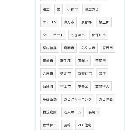
和室
畳
小郡市
寝室カビ
エアコン
直方市
京都郡
築上郡
クローゼット
うきは市
那珂川市
壁内結露
嘉麻市
みやま市
宮若市
豊前市
鞍手郡
雨漏れ
荒尾市
合志市
菊池市
新築住宅
湿度
菊陽町
宇土市
中央区
玄関物入
基礎断熱
カビクリーニング
カビ除去
物流倉庫
老人ホーム
長崎市
佐世保市
長崎
ZEH住宅