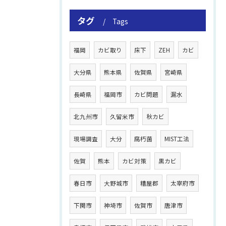
タグ
Tags
福岡
カビ取り
床下
ZEH
カビ
大分県
熊本県
佐賀県
宮崎県
長崎県
福岡市
カビ問題
漏水
北九州市
久留米市
秋カビ
現場調査
大分
腐朽菌
MIST工法
佐賀
熊本
カビ対策
黒カビ
春日市
大野城市
糟屋郡
太宰府市
下関市
神埼市
佐賀市
唐津市