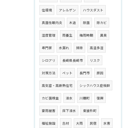
住環境
アレルゲン
ハウスダスト
真菌性眼内炎
木造
除菌
除カビ
湿度管理
雨養生
梅雨時期
異臭
専門家
水漏れ
掃除
高温多湿
シロアリ
長崎県長崎市
リスク
対策方法
ペット
長門市
原因
高気密・高断熱住宅
シックハウス症候群
カビ菌検査
浸水
川棚町
復興
豪雨被害
床下浸水
東彼杵町
福祉施設
古材
大雨
民宿
水害