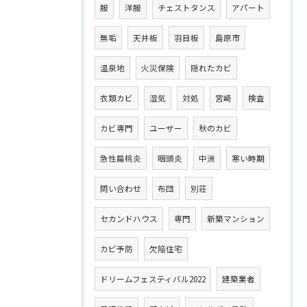
服
洋服
チェストタンス
アパート
無垢
天井板
羽目板
島原市
温泉地
火災保険
隠れたカビ
衣類カビ
湿気
対処
宮崎
検査
カビ専門
ユーザー
秋のカビ
急性扁桃炎
咽頭炎
中洲
寒い時期
問い合わせ
布団
別荘
セカンドハウス
専門
新築マンション
カビ予防
欠陥住宅
ドリームフェスティバル2022
建築業者