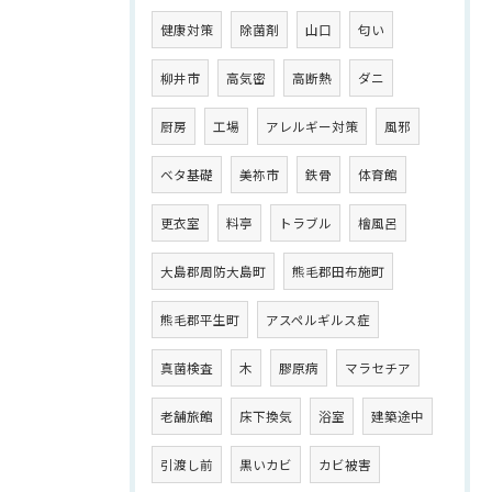
健康対策
除菌剤
山口
匂い
柳井市
高気密
高断熱
ダニ
厨房
工場
アレルギー対策
風邪
ベタ基礎
美祢市
鉄骨
体育館
更衣室
料亭
トラブル
檜風呂
大島郡周防大島町
熊毛郡田布施町
熊毛郡平生町
アスペルギルス症
真菌検査
木
膠原病
マラセチア
老舗旅館
床下換気
浴室
建築途中
引渡し前
黒いカビ
カビ被害