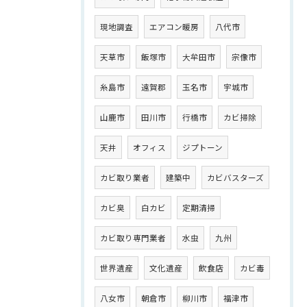
現地調査
エアコン暖房
八代市
天草市
飯塚市
大牟田市
宗像市
糸島市
遠賀郡
玉名市
宇城市
山鹿市
田川市
行橋市
カビ掃除
天井
オフィス
ジプトーン
カビ取り業者
建築中
カビバスターズ
カビ臭
白カビ
定期清掃
カビ取り専門業者
水虫
九州
世界遺産
文化遺産
飲食店
カビ毒
八女市
朝倉市
柳川市
福津市