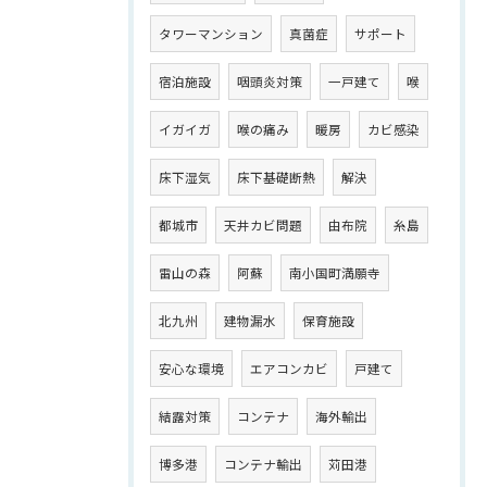
タワーマンション
真菌症
サポート
宿泊施設
咽頭炎対策
一戸建て
喉
イガイガ
喉の痛み
暖房
カビ感染
床下湿気
床下基礎断熱
解決
都城市
天井カビ問題
由布院
糸島
雷山の森
阿蘇
南小国町満願寺
北九州
建物漏水
保育施設
安心な環境
エアコンカビ
戸建て
結露対策
コンテナ
海外輸出
博多港
コンテナ輸出
苅田港