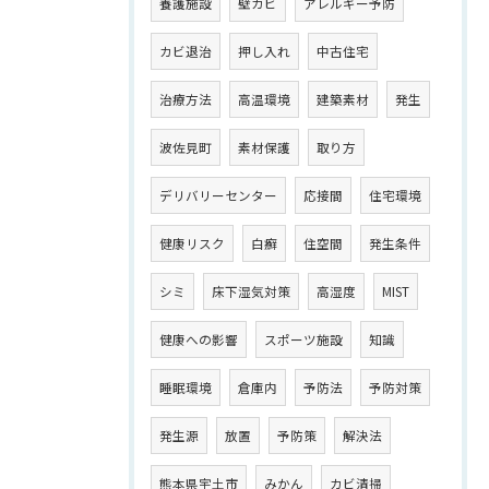
養護施設
壁カビ
アレルギー予防
カビ退治
押し入れ
中古住宅
治療方法
高温環境
建築素材
発生
波佐見町
素材保護
取り方
デリバリーセンター
応接間
住宅環境
健康リスク
白癬
住空間
発生条件
シミ
床下湿気対策
高湿度
MIST
健康への影響
スポーツ施設
知識
睡眠環境
倉庫内
予防法
予防対策
発生源
放置
予防策
解決法
熊本県宇土市
みかん
カビ清掃