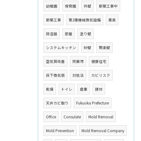
幼稚園
保育園
外壁
新築工事中
新築工事
第1種機械換気設備
悪臭
除湿器
部屋
塗り壁
システムキッチン
砂壁
聚楽壁
空気質改善
阿蘇市
健康住宅
床下換気扇
対処法
カビリスク
乾燥
トイレ
倉庫
建材
天井カビ取り
Fukuoka Prefecture
Office
Consulate
Mold Removal
Mold Prevention
Mold Removal Company