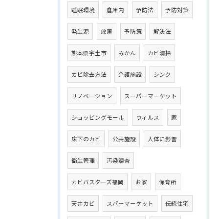
睡眠環境
倉庫内
予防法
予防対策
発生源
放置
予防策
解決法
熊本県宇土市
みかん
カビ清掃
カビ除去方法
介護施設
シンク
リノベ―ジョン
スーパーマーケット
ショッピングモール
ウィルス
家
床下のカビ
公共施設
人体に影響
衛生管理
汚染調査
カビバスターズ福岡
お家
保育所
天井カビ
スパーマーケット
伝統住宅