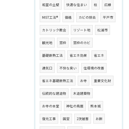
和室の土壁
快適な住まい
柱
広縁
MIST工法®
価格
カビの除去
平戸市
カトリック教会
リゾート地
松浦市
観光地
窓枠
窓枠のカビ
基礎断熱工法
省エネ効果
省エネ
通気口
不快な臭い
住環境の改善
省エネ基礎断熱工法
お寺
重要文化財
伝統的な建造物
木造建築物
お寺の本堂
神社の鳥居
熊本城
復元工事
国宝
2次被害
お餅