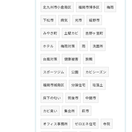
北九州市小倉南区
福岡市博多区
梅雨
下松市
病気
光市
嬉野市
みやき町
土壁カビ
吉野ヶ里町
ホテル
梅雨対策
雨
洗面所
台風対策
健康被害
旅館
スポーツジム
公園
カビシーズン
福岡市城南区
分譲住宅
珪藻土
床下の匂い
筑後市
中間市
カビ臭い
集会所
萩市
オフィス事務所
ゼロエネ住宅
寺院