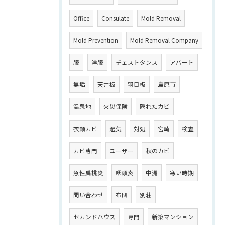
Office
Consulate
Mold Removal
Mold Prevention
Mold Removal Company
服
洋服
チェストタンス
アパート
無垢
天井板
羽目板
島原市
温泉地
火災保険
隠れたカビ
衣類カビ
湿気
対処
宮崎
検査
カビ専門
ユーザー
秋のカビ
急性扁桃炎
咽頭炎
中洲
寒い時期
問い合わせ
布団
別荘
セカンドハウス
専門
新築マンション