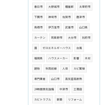
春日市
大野城市
糟屋郡
太宰府市
下関市
神埼市
佐賀市
唐津市
鳥栖市
伊万里市
武雄市
山口県
カーテン
筑紫野市
大分市
別府市
菌
ゼロエネルギーハウス
台風
福岡県
ハウスメーカー
影響
木材
建物
秋雨前線
人体
カビ繁殖
専門業者
山口市
高気密高断熱
24時間換気設備
中津市
工務店
カビトラブル
新築
リフォーム