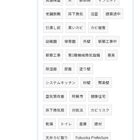
真菌検査
木
膠原病
マラセチア
老舗旅館
床下換気
浴室
建築途中
引渡し前
黒いカビ
カビ被害
幼稚園
保育園
外壁
新築工事中
新築工事
第1種機械換気設備
悪臭
除湿器
部屋
塗り壁
システムキッチン
砂壁
聚楽壁
空気質改善
阿蘇市
健康住宅
床下換気扇
対処法
カビリスク
乾燥
トイレ
倉庫
建材
天井カビ取り
Fukuoka Prefecture