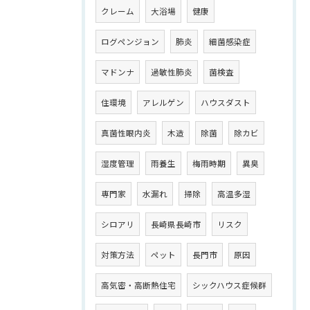
クレーム
大浴場
健康
ログペンジョン
肺炎
細菌感染症
マドンナ
過敏性肺炎
菌検査
住環境
アレルゲン
ハウスダスト
真菌性眼内炎
木造
除菌
除カビ
湿度管理
雨養生
梅雨時期
異臭
専門家
水漏れ
掃除
高温多湿
シロアリ
長崎県長崎市
リスク
対策方法
ペット
長門市
原因
高気密・高断熱住宅
シックハウス症候群