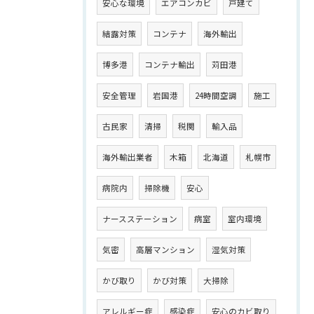
安心な環境
エアコンカビ
戸建て
結露対策
コンテナ
海外輸出
博多港
コンテナ輸出
苅田港
安全管理
岩国港
24時間空調
施工
古民家
清掃
税関
輸入品
海外輸出業者
木箱
北海道
札幌市
病院内
掃除機
安心
ナースステーション
病室
室内環境
気密
高層マンション
湿気対策
かび取り
かび対策
大掃除
アレルギー症
感染症
安心のカビ取り