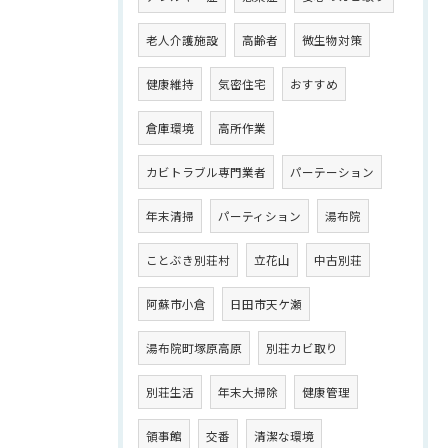
老人介護施設
高齢者
微生物対策
健康維持
気密住宅
おすすめ
倉庫環境
高所作業
カビトラブル専門業者
パーテーション
年末清掃
パーティション
湯布院
ことぶき別荘村
立花山
中古別荘
阿蘇市小倉
日田市天ケ瀬
湯布院町塚原高原
別荘カビ取り
別荘生活
年末大掃除
健康管理
領事館
交番
清潔な環境