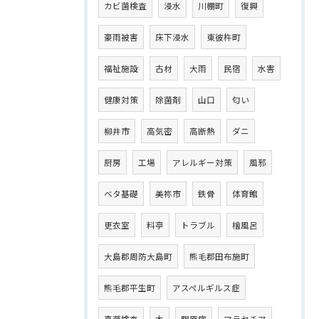
カビ菌検査
浸水
川棚町
復興
豪雨被害
床下浸水
東彼杵町
福祉施設
古材
大雨
民宿
水害
健康対策
除菌剤
山口
匂い
柳井市
高気密
高断熱
ダニ
厨房
工場
アレルギー対策
風邪
ベタ基礎
美祢市
鉄骨
体育館
更衣室
料亭
トラブル
檜風呂
大島郡周防大島町
熊毛郡田布施町
熊毛郡平生町
アスペルギルス症