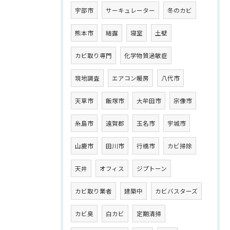
宇部市
サーキュレーター
冬のカビ
熊本市
結露
寝室
土壁
カビ取り専門
化学物質過敏症
現地調査
エアコン暖房
八代市
天草市
飯塚市
大牟田市
宗像市
糸島市
遠賀郡
玉名市
宇城市
山鹿市
田川市
行橋市
カビ掃除
天井
オフィス
ジプトーン
カビ取り業者
建築中
カビバスターズ
カビ臭
白カビ
定期清掃