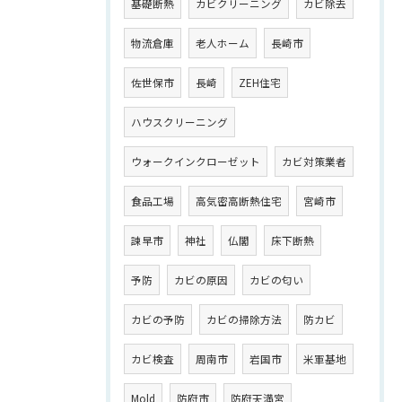
基礎断熱
カビクリーニング
カビ除去
物流倉庫
老人ホーム
長崎市
佐世保市
長崎
ZEH住宅
ハウスクリーニング
ウォークインクローゼット
カビ対策業者
食品工場
高気密高断熱住宅
宮崎市
諫早市
神社
仏閣
床下断熱
予防
カビの原因
カビの匂い
カビの予防
カビの掃除方法
防カビ
カビ検査
周南市
岩国市
米軍基地
Mold
防府市
防府天満宮