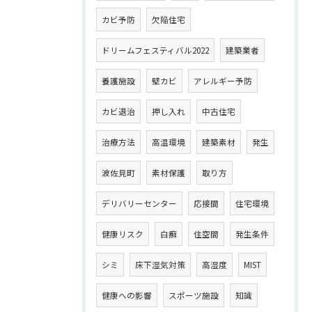
カビ予防
欠陥住宅
ドリームフェスティバル2022
建築業者
養護施設
壁カビ
アレルギー予防
カビ退治
押し入れ
中古住宅
治療方法
高温環境
建築素材
発生
波佐見町
素材保護
取り方
デリバリーセンター
応接間
住宅環境
健康リスク
白癬
住空間
発生条件
シミ
床下湿気対策
高湿度
MIST
健康への影響
スポーツ施設
知識