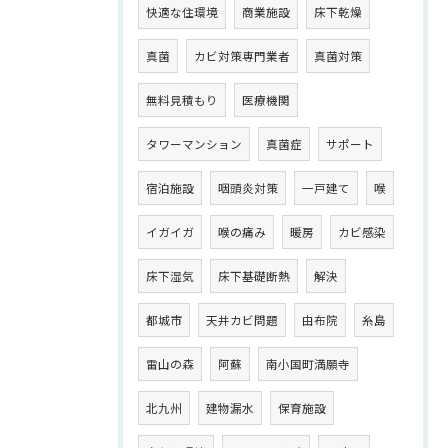
快適な住環境
商業施設
床下乾燥
真菌
カビ対策専門業者
真菌対策
無料見積もり
医療機関
タワーマンション
真菌症
サポート
宿泊施設
咽頭炎対策
一戸建て
喉
イガイガ
喉の痛み
暖房
カビ感染
床下湿気
床下基礎断熱
解決
都城市
天井カビ問題
由布院
糸島
雷山の森
阿蘇
南小国町満願寺
北九州
建物漏水
保育施設