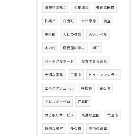
国際物流拠点
労働環境
豊後高田市
杵築市
日出町
カビ駆除
調査
美術館
カビの種類
汚染レベル
木の柱
腐朽菌の除去
MDF
パーチクルボード
愛着のある家具
大切な家具
工事中
ヒューマンエラー
工事スケジュール
杵島郡
白石町
アレルギーゼロ
江北町
カビ取りサービス
快適な空間
竹田市
快適な和室
多久市
室内の結露