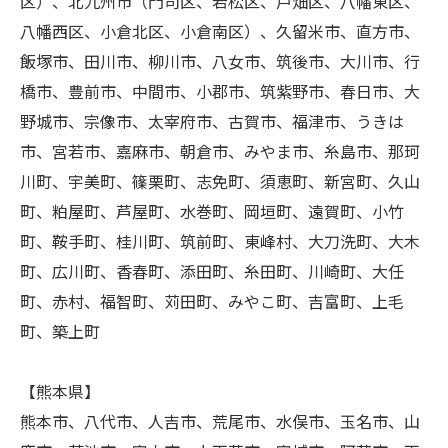
区）、北九州市（門司区、若松区、戸畑区、八幡東区、
八幡西区、小倉北区、小倉南区）、久留米市、直方市、
飯塚市、田川市、柳川市、八女市、筑後市、大川市、行
橋市、豊前市、中間市、小郡市、筑紫野市、春日市、大
野城市、宗像市、太宰府市、古賀市、福津市、うきは
市、宮若市、嘉麻市、朝倉市、みやま市、糸島市、那珂
川町、宇美町、篠栗町、志免町、須恵町、新宮町、久山
町、粕屋町、芦屋町、水巻町、岡垣町、遠賀町、小竹
町、鞍手町、桂川町、筑前町、東峰村、大刀洗町、大木
町、広川町、香春町、添田町、糸田町、川崎町、大任
町、赤村、福智町、苅田町、みやこ町、吉富町、上毛
町、築上町
【熊本県】
熊本市、八代市、人吉市、荒尾市、水俣市、玉名市、山