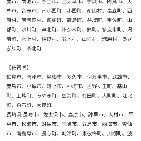
鹿市、菊池市、宇土市、上天草市、宇城市、阿蘇市、天
草市、合志市、南小国町、小国町、産山村、高森町、西
原村、南阿蘇村、御船町、嘉島町、益城町、甲佐町、山
都町、氷川町、芦北町、津奈木町、錦町、多良木町、湯
前町、水上村、相良村、五木村、山江村、球磨村、あさ
ぎり町、苓北町
【佐賀県】
佐賀市、唐津市、鳥栖市、多久市、伊万里市、武雄市、
鹿島市、小城市、嬉野市、神埼市、吉野ヶ里町、基山
町、上峰町、みやき町、玄海町、有田町、大町町、江北
町、白石町、太良町
長崎県 長崎市、佐世保市、島原市、諫早市、大村市、平
戸市、松浦市、対馬市、壱岐市、五島市、西海市、雲仙
市、南島原市、長与町、時津町、東彼杵町、川棚町、波