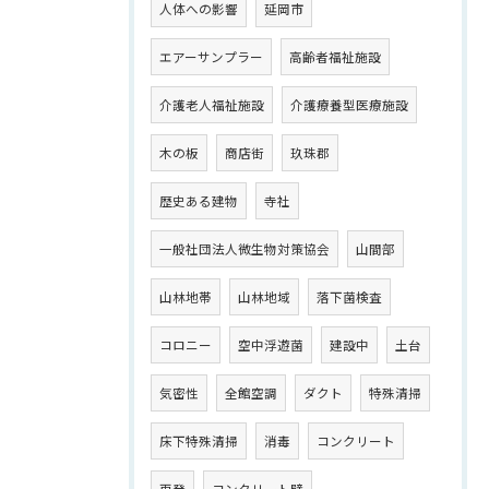
人体への影響
延岡市
エアーサンプラー
高齢者福祉施設
介護老人福祉施設
介護療養型医療施設
木の板
商店街
玖珠郡
歴史ある建物
寺社
一般社団法人微生物対策協会
山間部
山林地帯
山林地域
落下菌検査
コロニー
空中浮遊菌
建設中
土台
気密性
全館空調
ダクト
特殊清掃
床下特殊清掃
消毒
コンクリート