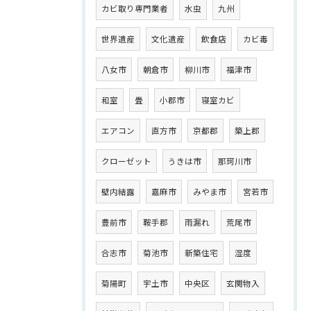
カビ取り専門業者
水虫
九州
世界遺産
文化遺産
飲食店
カビ毒
八女市
朝倉市
柳川市
福津市
和室
畳
小郡市
寝室カビ
エアコン
直方市
京都郡
築上郡
クローゼット
うきは市
那珂川市
壁内結露
嘉麻市
みやま市
宮若市
豊前市
鞍手郡
雨漏れ
荒尾市
合志市
菊池市
新築住宅
湿度
菊陽町
宇土市
中央区
玄関物入