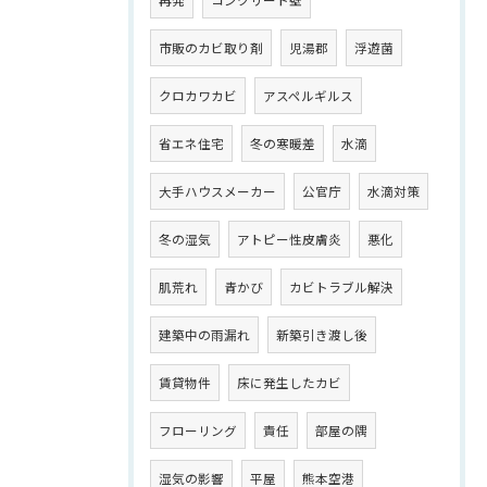
再発
コンクリート壁
市販のカビ取り剤
児湯郡
浮遊菌
クロカワカビ
アスペルギルス
省エネ住宅
冬の寒暖差
水滴
大手ハウスメーカー
公官庁
水滴対策
冬の湿気
アトピー性皮膚炎
悪化
肌荒れ
青かび
カビトラブル解決
建築中の雨漏れ
新築引き渡し後
賃貸物件
床に発生したカビ
フローリング
責任
部屋の隅
湿気の影響
平屋
熊本空港