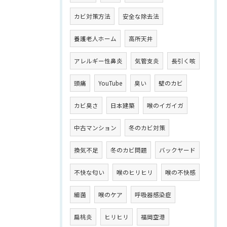
カビ対策方法
安全な除去法
養護老人ホーム
高所天井
アレルギー性鼻炎
気管支炎
長引く咳
頭痛
YouTube
臭い
壁のカビ
カビ臭さ
日本建築
喉のイガイガ
中古マンション
冬のカビ対策
換気不足
冬のカビ問題
バックヤード
不快な匂い
喉のヒリヒリ
喉の不快感
細菌
喉のケア
呼吸器感染症
扁桃炎
ヒリヒリ
福岡空港