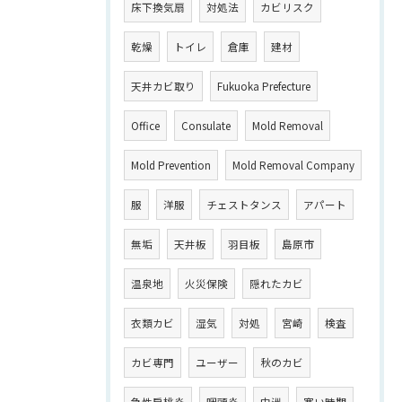
床下換気扇
対処法
カビリスク
乾燥
トイレ
倉庫
建材
天井カビ取り
Fukuoka Prefecture
Office
Consulate
Mold Removal
Mold Prevention
Mold Removal Company
服
洋服
チェストタンス
アパート
無垢
天井板
羽目板
島原市
温泉地
火災保険
隠れたカビ
衣類カビ
湿気
対処
宮崎
検査
カビ専門
ユーザー
秋のカビ