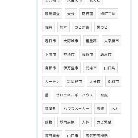
北九州市
久留米市
秋カビ
現場調査
大分
腐朽菌
MIST工法
佐賀
熊本
カビ対策
黒カビ
春日市
大野城市
糟屋郡
太宰府市
下関市
神埼市
佐賀市
唐津市
鳥栖市
伊万里市
武雄市
山口県
カーテン
筑紫野市
大分市
別府市
菌
ゼロエネルギーハウス
台風
福岡県
ハウスメーカー
影響
木材
建物
秋雨前線
人体
カビ繁殖
専門業者
山口市
高気密高断熱