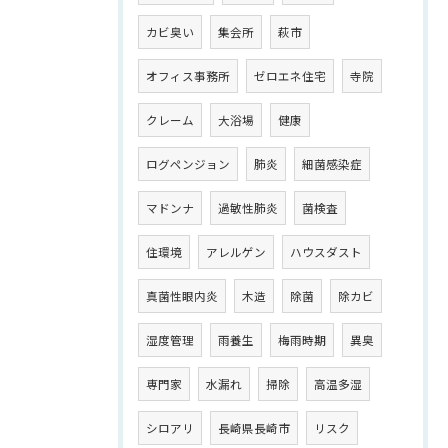
カビ臭い
集会所
萩市
オフィス事務所
ゼロエネ住宅
寺院
クレーム
大浴場
健康
ログペンジョン
肺炎
細菌感染症
マドンナ
過敏性肺炎
菌検査
住環境
アレルゲン
ハウスダスト
真菌性眼内炎
木造
除菌
除カビ
湿度管理
雨養生
梅雨時期
異臭
専門家
水漏れ
掃除
高温多湿
シロアリ
長崎県長崎市
リスク