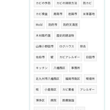
カビの予防
カビの掃除方法
防カビ
カビ検査
周南市
岩国市
米軍基地
Mold
防府市
防府天満宮
木材腐朽菌
歴史的建造物
山陽小野田市
ログハウス
除去
佐伯市
壁
カビアレルギー
日田市
キッチン
八幡西区
事務所
北九州市八幡西区
福岡市南区
喫煙所
咳
小倉南区
カビ業者
アレルギー
博多区
病院
医療施設