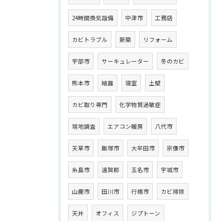
24時間換気設備
中津市
工務店
カビトラブル
新築
リフォーム
宇部市
サーキュレーター
冬のカビ
熊本市
結露
寝室
土壁
カビ取り専門
化学物質過敏症
現地調査
エアコン暖房
八代市
天草市
飯塚市
大牟田市
宗像市
糸島市
遠賀郡
玉名市
宇城市
山鹿市
田川市
行橋市
カビ掃除
天井
オフィス
ジプトーン