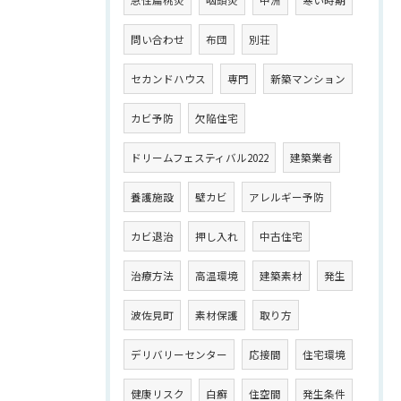
急性扁桃炎
咽頭炎
中洲
寒い時期
問い合わせ
布団
別荘
セカンドハウス
専門
新築マンション
カビ予防
欠陥住宅
ドリームフェスティバル2022
建築業者
養護施設
壁カビ
アレルギー予防
カビ退治
押し入れ
中古住宅
治療方法
高温環境
建築素材
発生
波佐見町
素材保護
取り方
デリバリーセンター
応接間
住宅環境
健康リスク
白癬
住空間
発生条件