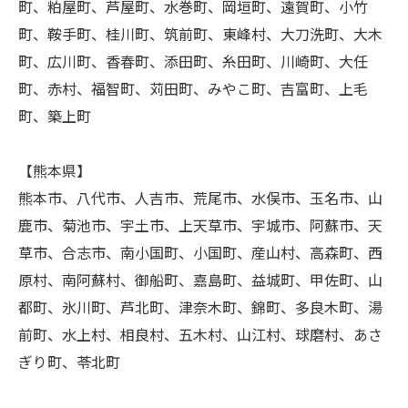
町、粕屋町、芦屋町、水巻町、岡垣町、遠賀町、小竹
町、鞍手町、桂川町、筑前町、東峰村、大刀洗町、大木
町、広川町、香春町、添田町、糸田町、川崎町、大任
町、赤村、福智町、苅田町、みやこ町、吉富町、上毛
町、築上町
【熊本県】
熊本市、八代市、人吉市、荒尾市、水俣市、玉名市、山
鹿市、菊池市、宇土市、上天草市、宇城市、阿蘇市、天
草市、合志市、南小国町、小国町、産山村、高森町、西
原村、南阿蘇村、御船町、嘉島町、益城町、甲佐町、山
都町、氷川町、芦北町、津奈木町、錦町、多良木町、湯
前町、水上村、相良村、五木村、山江村、球磨村、あさ
ぎり町、苓北町