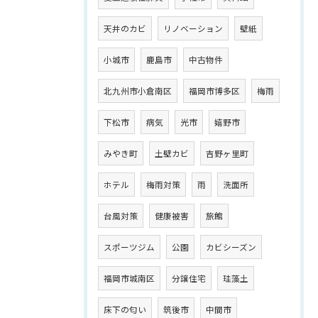
天井のカビ
リノベーション
壁紙
小城市
鹿島市
中古物件
北九州市小倉南区
福岡市博多区
梅雨
下松市
病気
光市
嬉野市
みやき町
土壁カビ
吉野ヶ里町
ホテル
梅雨対策
雨
洗面所
台風対策
健康被害
旅館
スポーツジム
公園
カビシーズン
福岡市城南区
分譲住宅
珪藻土
床下の匂い
筑後市
中間市