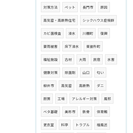
対策方法
ペット
長門市
原因
高気密・高断熱住宅
シックハウス症候群
カビ菌検査
浸水
川棚町
復興
豪雨被害
床下浸水
東彼杵町
福祉施設
古材
大雨
民宿
水害
健康対策
除菌剤
山口
匂い
柳井市
高気密
高断熱
ダニ
厨房
工場
アレルギー対策
風邪
ベタ基礎
美祢市
鉄骨
体育館
更衣室
料亭
トラブル
檜風呂