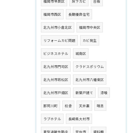
福岡市早良区
床下カビ
合板
福岡市西区
長期優良住宅
北九州市小倉北区
福岡市中央区
リフォームカビ問題
カビ発生
ビジネスホテル
城南区
北九州市門司区
クラドスポリウム
北九州市若松区
北九州市八幡東区
北九州市戸畑区
新築戸建て
漆喰
那珂川町
校舎
天井裏
喘息
ラブホテル
長崎県大村市
夏型過敏性肺炎
宇佐市
資料館