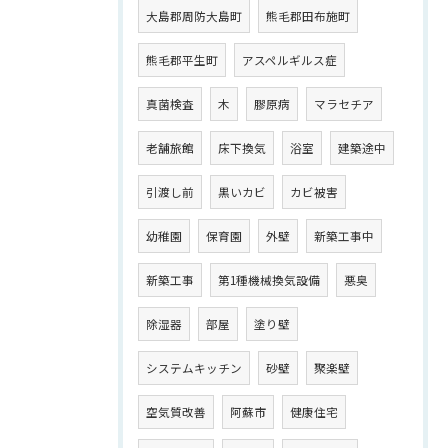
大島郡周防大島町
熊毛郡田布施町
熊毛郡平生町
アスペルギルス症
真菌検査
木
膠原病
マラセチア
老舗旅館
床下換気
浴室
建築途中
引渡し前
黒いカビ
カビ被害
幼稚園
保育園
外壁
新築工事中
新築工事
第1種機械換気設備
悪臭
除湿器
部屋
塗り壁
システムキッチン
砂壁
聚楽壁
空気質改善
阿蘇市
健康住宅