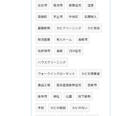
合志市
菊池市
新築住宅
湿度
菊陽町
宇土市
中央区
玄関物入
基礎断熱
カビクリーニング
カビ除去
物流倉庫
老人ホーム
長崎市
佐世保市
長崎
ZEH住宅
ハウスクリーニング
ウォークインクローゼット
カビ対策業者
食品工場
高気密高断熱住宅
宮崎市
諫早市
神社
仏閣
床下断熱
予防
カビの原因
カビの匂い