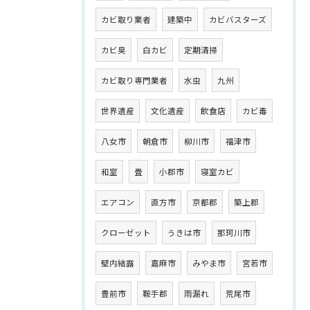
カビ取り業者
建築中
カビバスターズ
カビ臭
白カビ
定期清掃
カビ取り専門業者
水虫
九州
世界遺産
文化遺産
飲食店
カビ毒
八女市
朝倉市
柳川市
福津市
和室
畳
小郡市
寝室カビ
エアコン
直方市
京都郡
築上郡
クローゼット
うきは市
那珂川市
壁内結露
嘉麻市
みやま市
宮若市
豊前市
鞍手郡
雨漏れ
荒尾市