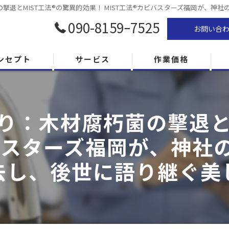
撃退とMIST工法®の驚異的効果！ MIST工法®カビバスターズ福岡が、
090-8159ｰ7525
お問い合
ンセプト
サービス
作業価格
り：木材腐朽菌の撃退とM
ビバスターズ福岡が、神
去し、後世に語り継ぐ美