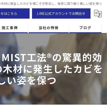
神社の木材に発生したカビを根こそぎ除去し、後世に語り継ぐ美しい姿を保つ
わせはこちら
LINE公式アカウントでお問合せ
施工事例
当社の特徴
ブログ
カビ除去
IST工法®の驚異的効
防カビ
社の木材に発生したカビを
カビ専門
しい姿を保つ
ZEH住宅
カビ検査