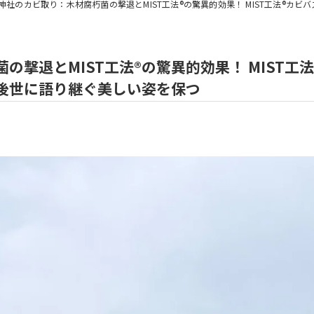
社のカビ取り：木材腐朽菌の撃退とMIST工法®の驚異的効果！ MIST工法®カビバスターズ福岡が
の撃退とMIST工法®の驚異的効果！ MIST工
後世に語り継ぐ美しい姿を保つ