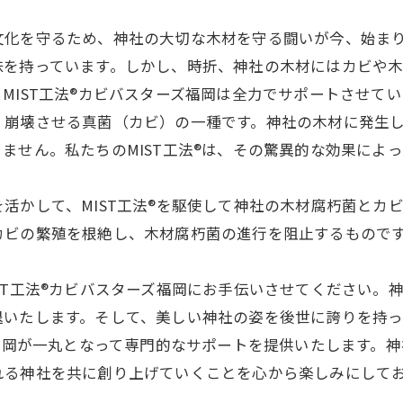
文化を守るため、神社の大切な木材を守る闘いが今、始ま
味を持っています。しかし、時折、神社の木材にはカビや
MIST工法®カビバスターズ福岡は全力でサポートさせて
、崩壊させる真菌（カビ）の一種です。神社の木材に発生
ません。私たちのMIST工法®は、その驚異的な効果によ
活かして、MIST工法®を駆使して神社の木材腐朽菌とカ
カビの繁殖を根絶し、木材腐朽菌の進行を阻止するもので
ST工法®カビバスターズ福岡にお手伝いさせてください。
退いたします。そして、美しい神社の姿を後世に誇りを持っ
ズ福岡が一丸となって専門的なサポートを提供いたします。
れる神社を共に創り上げていくことを心から楽しみにして