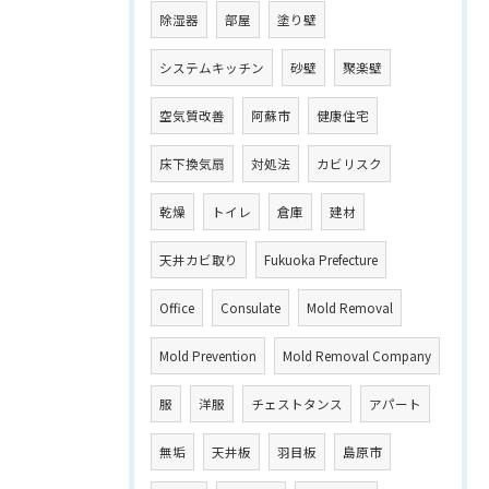
除湿器
部屋
塗り壁
システムキッチン
砂壁
聚楽壁
空気質改善
阿蘇市
健康住宅
床下換気扇
対処法
カビリスク
乾燥
トイレ
倉庫
建材
天井カビ取り
Fukuoka Prefecture
Office
Consulate
Mold Removal
Mold Prevention
Mold Removal Company
服
洋服
チェストタンス
アパート
無垢
天井板
羽目板
島原市