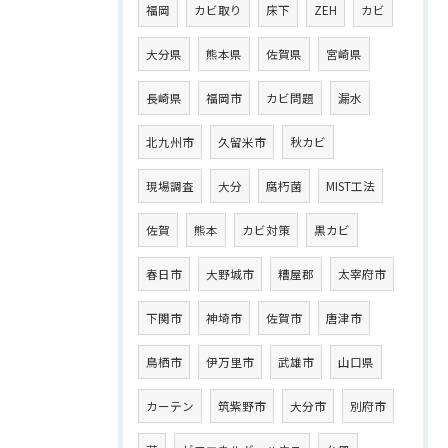
福岡
カビ取り
床下
ZEH
カビ
大分県
熊本県
佐賀県
宮崎県
長崎県
福岡市
カビ問題
漏水
北九州市
久留米市
秋カビ
現場調査
大分
腐朽菌
MIST工法
佐賀
熊本
カビ対策
黒カビ
春日市
大野城市
糟屋郡
太宰府市
下関市
神埼市
佐賀市
唐津市
鳥栖市
伊万里市
武雄市
山口県
カーテン
筑紫野市
大分市
別府市