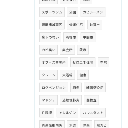
スポーツジム
公園
カビシーズン
福岡市城南区
分譲住宅
珪藻土
床下の匂い
筑後市
中間市
カビ臭い
集会所
萩市
オフィス事務所
ゼロエネ住宅
寺院
クレーム
大浴場
健康
ログペンジョン
肺炎
細菌感染症
マドンナ
過敏性肺炎
菌検査
住環境
アレルゲン
ハウスダスト
真菌性眼内炎
木造
除菌
除カビ