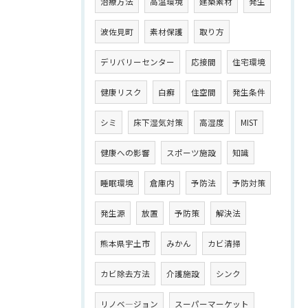
治療方法
高温環境
建築素材
発生
波佐見町
素材保護
取り方
デリバリーセンター
応接間
住宅環境
健康リスク
白癬
住空間
発生条件
シミ
床下湿気対策
高湿度
MIST
健康への影響
スポーツ施設
知識
睡眠環境
倉庫内
予防法
予防対策
発生源
放置
予防策
解決法
熊本県宇土市
みかん
カビ清掃
カビ除去方法
介護施設
シンク
リノベ―ジョン
スーパーマーケット