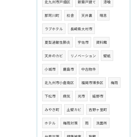
北九州市戸畑区
新築戸建て
漆喰
那珂川町
校舎
天井裏
喘息
ラブホテル
長崎県大村市
夏型過敏性肺炎
宇佐市
資料館
天井のカビ
リノベーション
壁紙
小城市
鹿島市
中古物件
北九州市小倉南区
福岡市博多区
梅雨
下松市
病気
光市
嬉野市
みやき町
土壁カビ
吉野ヶ里町
ホテル
梅雨対策
雨
洗面所
台風対策
健康被害
旅館