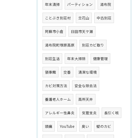
年末清掃
パーティション
湯布院
ことぶき別荘村
立花山
中古別荘
阿蘇市小倉
日田市天ケ瀬
湯布院町塚原高原
別荘カビ取り
別荘生活
年末大掃除
健康管理
領事館
交番
清潔な環境
カビ対策方法
安全な除去法
養護老人ホーム
高所天井
アレルギー性鼻炎
気管支炎
長引く咳
頭痛
YouTube
臭い
壁のカビ