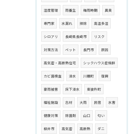
湿度管理
雨養生
梅雨時期
異臭
専門家
水漏れ
掃除
高温多湿
シロアリ
長崎県長崎市
リスク
対策方法
ペット
長門市
原因
高気密・高断熱住宅
シックハウス症候群
カビ菌検査
浸水
川棚町
復興
豪雨被害
床下浸水
東彼杵町
福祉施設
古材
大雨
民宿
水害
健康対策
除菌剤
山口
匂い
柳井市
高気密
高断熱
ダニ