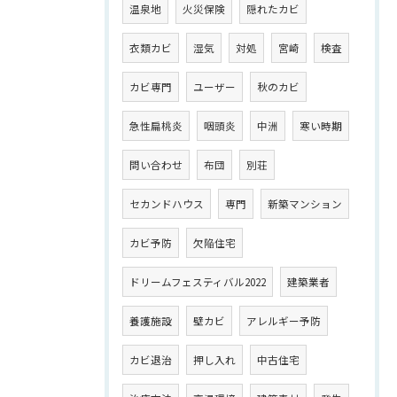
温泉地
火災保険
隠れたカビ
衣類カビ
湿気
対処
宮崎
検査
カビ専門
ユーザー
秋のカビ
急性扁桃炎
咽頭炎
中洲
寒い時期
問い合わせ
布団
別荘
セカンドハウス
専門
新築マンション
カビ予防
欠陥住宅
ドリームフェスティバル2022
建築業者
養護施設
壁カビ
アレルギー予防
カビ退治
押し入れ
中古住宅