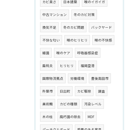
カビ臭さ
日本建築
喉のイガイガ
中古マンション
冬のカビ対策
換気不足
冬のカビ問題
バックヤード
不快な匂い
喉のヒリヒリ
喉の不快感
細菌
喉のケア
呼吸器感染症
扁桃炎
ヒリヒリ
福岡空港
国際物流拠点
労働環境
豊後高田市
杵築市
日出町
カビ駆除
調査
美術館
カビの種類
汚染レベル
木の柱
腐朽菌の除去
MDF
パーチクルボード
愛着のある家具