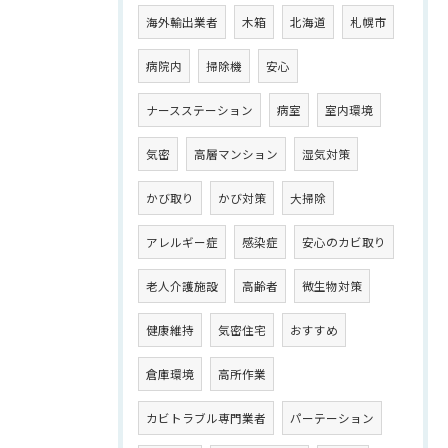
海外輸出業者
木箱
北海道
札幌市
病院内
掃除機
安心
ナースステーション
病室
室内環境
気密
高層マンション
湿気対策
かび取り
かび対策
大掃除
アレルギー症
感染症
安心のカビ取り
老人介護施設
高齢者
微生物対策
健康維持
気密住宅
おすすめ
倉庫環境
高所作業
カビトラブル専門業者
パーテーション