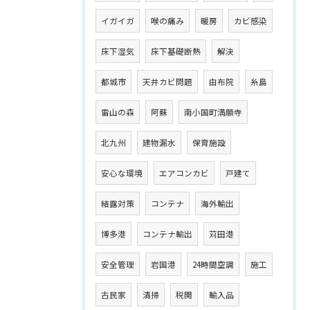
イガイガ
喉の痛み
暖房
カビ感染
床下湿気
床下基礎断熱
解決
都城市
天井カビ問題
由布院
糸島
雷山の森
阿蘇
南小国町満願寺
北九州
建物漏水
保育施設
安心な環境
エアコンカビ
戸建て
結露対策
コンテナ
海外輸出
博多港
コンテナ輸出
苅田港
安全管理
岩国港
24時間空調
施工
古民家
清掃
税関
輸入品