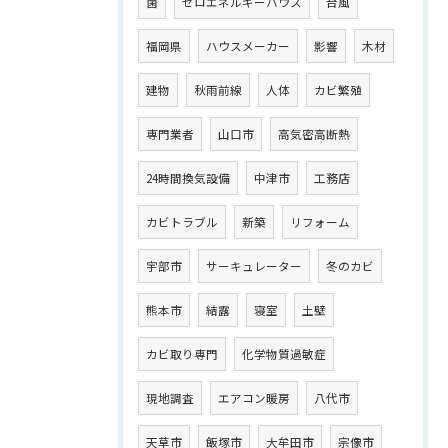
菌
ゼロエネルギーハウス
台風
福岡県
ハウスメーカー
影響
木材
建物
秋雨前線
人体
カビ繁殖
専門業者
山口市
高気密高断熱
24時間換気設備
中津市
工務店
カビトラブル
新築
リフォーム
宇部市
サーキュレーター
冬のカビ
熊本市
結露
寝室
土壁
カビ取り専門
化学物質過敏症
現地調査
エアコン暖房
八代市
天草市
飯塚市
大牟田市
宗像市