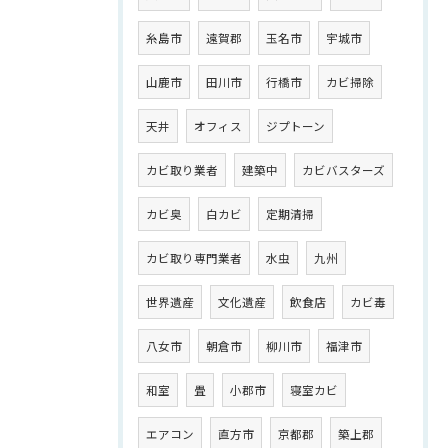
糸島市
遠賀郡
玉名市
宇城市
山鹿市
田川市
行橋市
カビ掃除
天井
オフィス
ジプトーン
カビ取り業者
建築中
カビバスターズ
カビ臭
白カビ
定期清掃
カビ取り専門業者
水虫
九州
世界遺産
文化遺産
飲食店
カビ毒
八女市
朝倉市
柳川市
福津市
和室
畳
小郡市
寝室カビ
エアコン
直方市
京都郡
築上郡