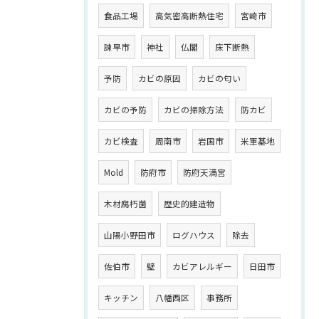
食品工場
高気密高断熱住宅
宮崎市
諫早市
神社
仏閣
床下断熱
予防
カビの原因
カビの匂い
カビの予防
カビの掃除方法
防カビ
カビ検査
周南市
岩国市
米軍基地
Mold
防府市
防府天満宮
木材腐朽菌
歴史的建造物
山陽小野田市
ログハウス
除去
佐伯市
壁
カビアレルギー
日田市
キッチン
八幡西区
事務所