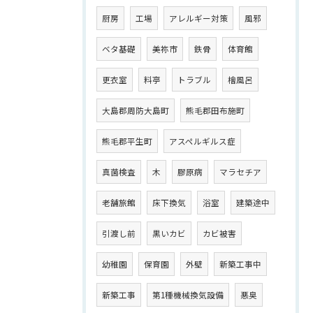
厨房
工場
アレルギー対策
風邪
ベタ基礎
美祢市
鉄骨
体育館
更衣室
料亭
トラブル
檜風呂
大島郡周防大島町
熊毛郡田布施町
熊毛郡平生町
アスペルギルス症
真菌検査
木
膠原病
マラセチア
老舗旅館
床下換気
浴室
建築途中
引渡し前
黒いカビ
カビ被害
幼稚園
保育園
外壁
新築工事中
新築工事
第1種機械換気設備
悪臭