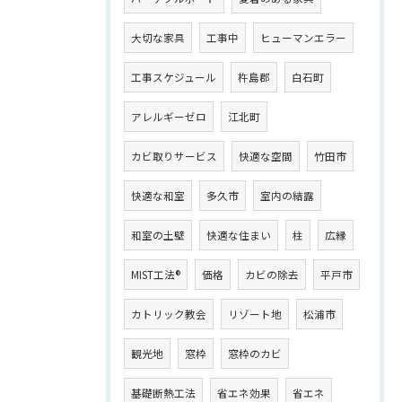
大切な家具
工事中
ヒューマンエラー
工事スケジュール
杵島郡
白石町
アレルギーゼロ
江北町
カビ取りサービス
快適な空間
竹田市
快適な和室
多久市
室内の結露
和室の土壁
快適な住まい
柱
広縁
MIST工法®
価格
カビの除去
平戸市
カトリック教会
リゾート地
松浦市
観光地
窓枠
窓枠のカビ
基礎断熱工法
省エネ効果
省エネ