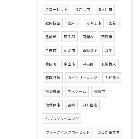
クローゼット
うきは市
那珂川市
壁内結露
嘉麻市
みやま市
宮若市
豊前市
鞍手郡
雨漏れ
荒尾市
合志市
菊池市
新築住宅
湿度
菊陽町
宇土市
中央区
玄関物入
基礎断熱
カビクリーニング
カビ除去
物流倉庫
老人ホーム
長崎市
佐世保市
長崎
ZEH住宅
ハウスクリーニング
ウォークインクローゼット
カビ対策業者