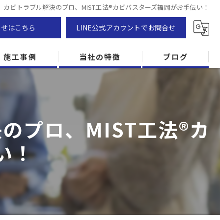
カビトラブル解決のプロ、MIST工法®カビバスターズ福岡がお手伝い！
わせはこちら
LINE公式アカウントでお問合せ
施工事例
当社の特徴
ブログ
カビ除去
防カビ
プロ、MIST工法®カ
カビ専門
い！
ZEH住宅
カビ検査