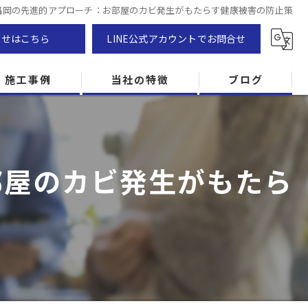
福岡の先進的アプローチ：お部屋のカビ発生がもたらす健康被害の防止策
わせはこちら
LINE公式アカウントでお問合せ
施工事例
当社の特徴
ブログ
カビ除去
防カビ
部屋のカビ発生がもたら
カビ専門
ZEH住宅
カビ検査