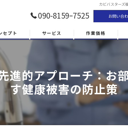
カビバスターズ
090-8159ｰ7525
お問い合
ンセプト
サービス
作業価格
先進的アプローチ：お
す健康被害の防止策