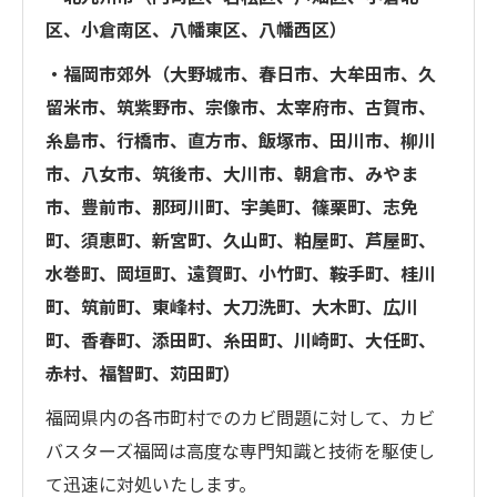
区、小倉南区、八幡東区、八幡西区）
・福岡市郊外（大野城市、春日市、大牟田市、久
留米市、筑紫野市、宗像市、太宰府市、古賀市、
糸島市、行橋市、直方市、飯塚市、田川市、柳川
市、八女市、筑後市、大川市、朝倉市、みやま
市、豊前市、那珂川町、宇美町、篠栗町、志免
町、須恵町、新宮町、久山町、粕屋町、芦屋町、
水巻町、岡垣町、遠賀町、小竹町、鞍手町、桂川
町、筑前町、東峰村、大刀洗町、大木町、広川
町、香春町、添田町、糸田町、川崎町、大任町、
赤村、福智町、苅田町）
福岡県内の各市町村でのカビ問題に対して、カビ
バスターズ福岡は高度な専門知識と技術を駆使し
て迅速に対処いたします。