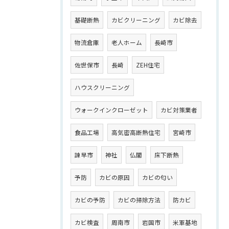
基礎断熱
カビクリーニング
カビ除去
物流倉庫
老人ホーム
長崎市
佐世保市
長崎
ZEH住宅
ハウスクリーニング
ウォークインクローゼット
カビ対策業者
食品工場
高気密高断熱住宅
宮崎市
諫早市
神社
仏閣
床下断熱
予防
カビの原因
カビの匂い
カビの予防
カビの掃除方法
防カビ
カビ検査
周南市
岩国市
米軍基地