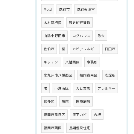
Mold
防府市
防府天満宮
木材腐朽菌
歴史的建造物
山陽小野田市
ログハウス
除去
佐伯市
壁
カビアレルギー
日田市
キッチン
八幡西区
事務所
北九州市八幡西区
福岡市南区
喫煙所
咳
小倉南区
カビ業者
アレルギー
博多区
病院
医療施設
福岡市早良区
床下カビ
合板
福岡市西区
長期優良住宅