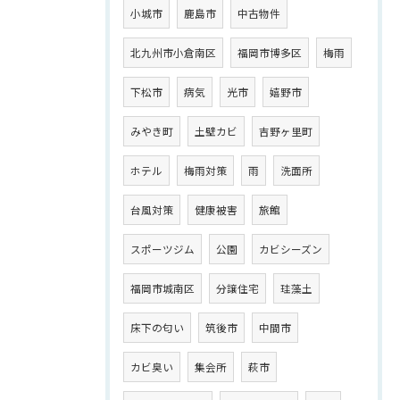
小城市
鹿島市
中古物件
北九州市小倉南区
福岡市博多区
梅雨
下松市
病気
光市
嬉野市
みやき町
土壁カビ
吉野ヶ里町
ホテル
梅雨対策
雨
洗面所
台風対策
健康被害
旅館
スポーツジム
公園
カビシーズン
福岡市城南区
分譲住宅
珪藻土
床下の匂い
筑後市
中間市
カビ臭い
集会所
萩市