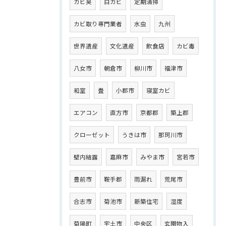
カビ臭
白カビ
定期清掃
カビ取り専門業者
水虫
九州
世界遺産
文化遺産
飲食店
カビ毒
八女市
朝倉市
柳川市
福津市
和室
畳
小郡市
寝室カビ
エアコン
直方市
京都郡
築上郡
クローゼット
うきは市
那珂川市
壁内結露
嘉麻市
みやま市
宮若市
豊前市
鞍手郡
雨漏れ
荒尾市
合志市
菊池市
新築住宅
湿度
菊陽町
宇土市
中央区
玄関物入