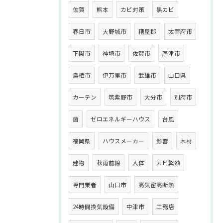
佐賀
熊本
カビ対策
黒カビ
春日市
大野城市
糟屋郡
太宰府市
下関市
神埼市
佐賀市
唐津市
鳥栖市
伊万里市
武雄市
山口県
カーテン
筑紫野市
大分市
別府市
菌
ゼロエネルギーハウス
台風
福岡県
ハウスメーカー
影響
木材
建物
秋雨前線
人体
カビ繁殖
専門業者
山口市
高気密高断熱
24時間換気設備
中津市
工務店