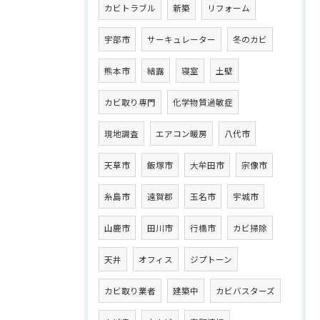
カビトラブル
新築
リフォーム
宇部市
サーキュレーター
冬のカビ
熊本市
結露
寝室
土壁
カビ取り専門
化学物質過敏症
現地調査
エアコン暖房
八代市
天草市
飯塚市
大牟田市
宗像市
糸島市
遠賀郡
玉名市
宇城市
山鹿市
田川市
行橋市
カビ掃除
天井
オフィス
ジプトーン
カビ取り業者
建築中
カビバスターズ