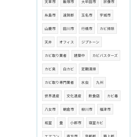
天草市
飯塚市
大牟田市
宗像市
糸島市
遠賀郡
玉名市
宇城市
山鹿市
田川市
行橋市
カビ掃除
天井
オフィス
ジプトーン
カビ取り業者
建築中
カビバスターズ
カビ臭
白カビ
定期清掃
カビ取り専門業者
水虫
九州
世界遺産
文化遺産
飲食店
カビ毒
八女市
朝倉市
柳川市
福津市
和室
畳
小郡市
寝室カビ
エアコン
直方市
京都郡
築上郡