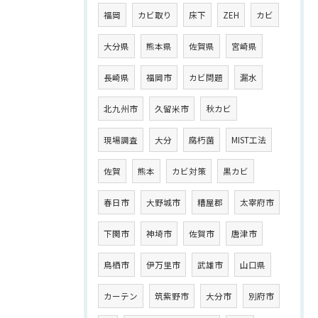
福岡
カビ取り
床下
ZEH
カビ
大分県
熊本県
佐賀県
宮崎県
長崎県
福岡市
カビ問題
漏水
北九州市
久留米市
秋カビ
現場調査
大分
腐朽菌
MIST工法
佐賀
熊本
カビ対策
黒カビ
春日市
大野城市
糟屋郡
太宰府市
下関市
神埼市
佐賀市
唐津市
鳥栖市
伊万里市
武雄市
山口県
カーテン
筑紫野市
大分市
別府市