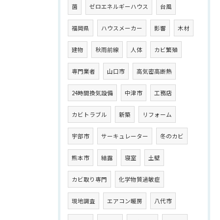
菌
ゼロエネルギーハウス
台風
福岡県
ハウスメーカー
影響
木材
建物
秋雨前線
人体
カビ繁殖
専門業者
山口市
高気密高断熱
24時間換気設備
中津市
工務店
カビトラブル
新築
リフォーム
宇部市
サーキュレーター
冬のカビ
熊本市
結露
寝室
土壁
カビ取り専門
化学物質過敏症
現地調査
エアコン暖房
八代市