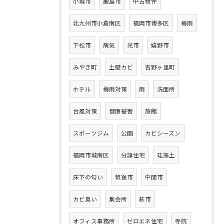
小城市
鹿島市
中古物件
北九州市小倉南区
福岡市博多区
梅雨
下松市
病気
光市
嬉野市
みやき町
土壁カビ
吉野ヶ里町
ホテル
梅雨対策
雨
洗面所
台風対策
健康被害
旅館
スポーツジム
公園
カビシーズン
福岡市城南区
分譲住宅
珪藻土
床下の匂い
筑後市
中間市
カビ臭い
集会所
萩市
オフィス事務所
ゼロエネ住宅
寺院