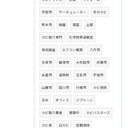
宇部市
サーキュレーター
冬のカビ
熊本市
結露
寝室
土壁
カビ取り専門
化学物質過敏症
現地調査
エアコン暖房
八代市
天草市
飯塚市
大牟田市
宗像市
糸島市
遠賀郡
玉名市
宇城市
山鹿市
田川市
行橋市
カビ掃除
天井
オフィス
ジプトーン
カビ取り業者
建築中
カビバスターズ
カビ臭
白カビ
定期清掃