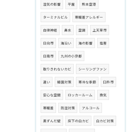
湿気の影響
平屋
熊本空港
ターミナルビル
寒暖差アレルギー
自律神経
鼻水
空調
上天草市
日向市
海沿い
海の影響
塩害
日南市
九州の小京都
取りきれないカビ
シーリングファン
違い
細菌対策
寒冷な季節
臼杵市
安心な空間
ロッカールーム
換気
寒暖差
防湿対策
アルコール
黒ずんだ壁
床下の白カビ
白カビ対策