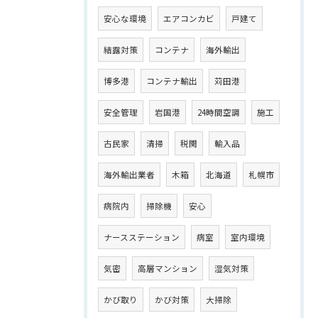
安心な環境
エアコンカビ
戸建て
結露対策
コンテナ
海外輸出
博多港
コンテナ輸出
苅田港
安全管理
岩国港
24時間空調
施工
古民家
清掃
税関
輸入品
海外輸出業者
木箱
北海道
札幌市
病院内
掃除機
安心
ナースステーション
病室
室内環境
気密
高層マンション
湿気対策
かび取り
かび対策
大掃除