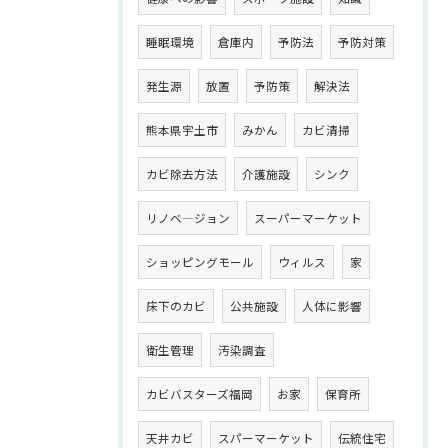
睡眠環境
倉庫内
予防法
予防対策
発生源
放置
予防策
解決法
熊本県宇土市
みかん
カビ清掃
カビ除去方法
介護施設
シンク
リノベ―ジョン
スーパーマーケット
ショッピングモール
ウィルス
家
床下のカビ
公共施設
人体に影響
衛生管理
汚染調査
カビバスターズ福岡
お家
保育所
天井カビ
スパーマーケット
伝統住宅