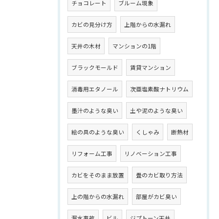
チョコレート
ブルーム現象
カビの見分け方
上階からの水漏れ
天井の木材
マンションの1階
ブラックモールド
賃貸マンション
消毒用エタノール
次亜塩素酸ナトリウム
墨汁のような臭い
土や泥のような臭い
絵の具のような臭い
くしゃみ
断熱材
リフォーム工事
リノベーション工事
カビをそのまま放置
畳のカビ取り方法
上の階からの水漏れ
部屋がカビ臭い
漏水事故
ビル
ジプトーン天井