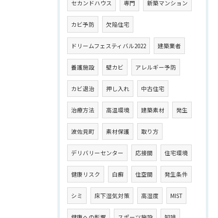
セカンドハウス
専門
新築マンション
カビ予防
欠陥住宅
ドリームフェスティバル2022
建築業者
養護施設
壁カビ
アレルギー予防
カビ退治
押し入れ
中古住宅
治療方法
高温環境
建築素材
発生
波佐見町
素材保護
取り方
デリバリーセンター
応接間
住宅環境
健康リスク
白癬
住空間
発生条件
シミ
床下湿気対策
高湿度
MIST
健康への影響
スポーツ施設
知識