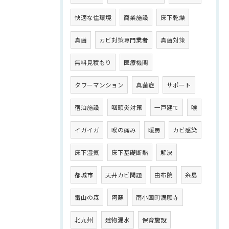
快適な住環境
商業施設
床下乾燥
真菌
カビ対策専門業者
真菌対策
無料見積もり
医療機関
タワーマンション
真菌症
サポート
宿泊施設
咽頭炎対策
一戸建て
喉
イガイガ
喉の痛み
暖房
カビ感染
床下湿気
床下基礎断熱
解決
都城市
天井カビ問題
由布院
糸島
雷山の森
阿蘇
南小国町満願寺
北九州
建物漏水
保育施設