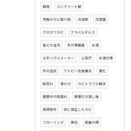
再発
コンクリート壁
市販のカビ取り剤
児湯郡
浮遊菌
クロカワカビ
アスペルギルス
省エネ住宅
冬の寒暖差
水滴
大手ハウスメーカー
公官庁
水滴対策
冬の湿気
アトピー性皮膚炎
悪化
肌荒れ
青かび
カビトラブル解決
建築中の雨漏れ
新築引き渡し後
賃貸物件
床に発生したカビ
フローリング
責任
部屋の隅