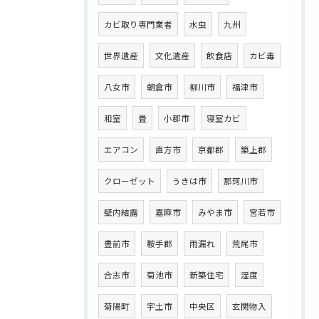
カビ取り専門業者
水虫
九州
世界遺産
文化遺産
飲食店
カビ毒
八女市
朝倉市
柳川市
福津市
和室
畳
小郡市
寝室カビ
エアコン
直方市
京都郡
築上郡
クローゼット
うきは市
那珂川市
壁内結露
嘉麻市
みやま市
宮若市
豊前市
鞍手郡
雨漏れ
荒尾市
合志市
菊池市
新築住宅
湿度
菊陽町
宇土市
中央区
玄関物入