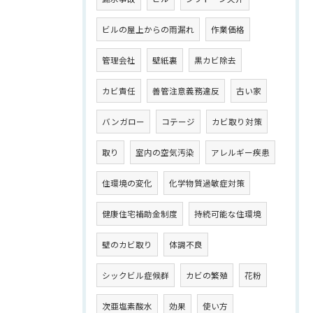
ビルの屋上からの雨漏れ
作業価格
管理会社
壁紙裏
黒カビ除去
カビ責任
善管注意義務違反
古い家
バンガロー
コテージ
カビ取り対策
取り
室内の空気汚染
アレルギー疾患
住環境の変化
化学物質過敏症対策
健康住宅補助金制度
持続可能な住環境
壁のカビ取り
体調不良
シックビル症候群
カビの繁殖
花粉
次亜塩素酸水
効果
使い方