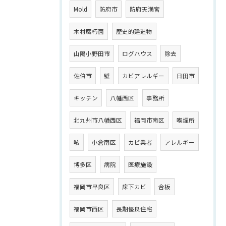
Mold
防府市
防府天満宮
木材腐朽菌
歴史的建造物
山陽小野田市
ログハウス
除去
佐伯市
壁
カビアレルギー
日田市
キッチン
八幡西区
事務所
北九州市八幡西区
福岡市南区
喫煙所
咳
小倉南区
カビ業者
アレルギー
博多区
病院
医療施設
福岡市早良区
床下カビ
合板
福岡市西区
長期優良住宅