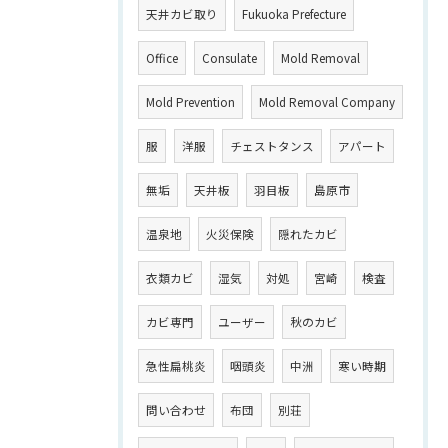
天井カビ取り
Fukuoka Prefecture
Office
Consulate
Mold Removal
Mold Prevention
Mold Removal Company
服
洋服
チェストタンス
アパート
無垢
天井板
羽目板
島原市
温泉地
火災保険
隠れたカビ
衣類カビ
湿気
対処
宮崎
検査
カビ専門
ユーザー
秋のカビ
急性扁桃炎
咽頭炎
中洲
寒い時期
問い合わせ
布団
別荘