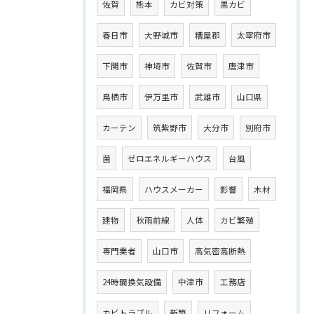
佐賀
熊本
カビ対策
黒カビ
春日市
大野城市
糟屋郡
太宰府市
下関市
神埼市
佐賀市
唐津市
鳥栖市
伊万里市
武雄市
山口県
カーテン
筑紫野市
大分市
別府市
菌
ゼロエネルギーハウス
台風
福岡県
ハウスメーカー
影響
木材
建物
秋雨前線
人体
カビ繁殖
専門業者
山口市
高気密高断熱
24時間換気設備
中津市
工務店
カビトラブル
新築
リフォーム