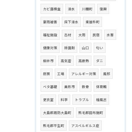
カビ菌検査
浸水
川棚町
復興
豪雨被害
床下浸水
東彼杵町
福祉施設
古材
大雨
民宿
水害
健康対策
除菌剤
山口
匂い
柳井市
高気密
高断熱
ダニ
厨房
工場
アレルギー対策
風邪
ベタ基礎
美祢市
鉄骨
体育館
更衣室
料亭
トラブル
檜風呂
大島郡周防大島町
熊毛郡田布施町
熊毛郡平生町
アスペルギルス症