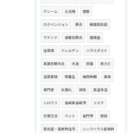
クレーム
大浴場
健康
ログペンジョン
肺炎
細菌感染症
マドンナ
過敏性肺炎
菌検査
住環境
アレルゲン
ハウスダスト
真菌性眼内炎
木造
除菌
除カビ
湿度管理
雨養生
梅雨時期
異臭
専門家
水漏れ
掃除
高温多湿
シロアリ
長崎県長崎市
リスク
対策方法
ペット
長門市
原因
高気密・高断熱住宅
シックハウス症候群