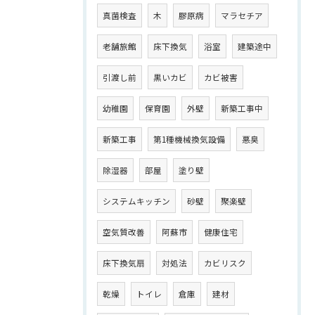
真菌検査
木
膠原病
マラセチア
老舗旅館
床下換気
浴室
建築途中
引渡し前
黒いカビ
カビ被害
幼稚園
保育園
外壁
新築工事中
新築工事
第1種機械換気設備
悪臭
除湿器
部屋
塗り壁
システムキッチン
砂壁
聚楽壁
空気質改善
阿蘇市
健康住宅
床下換気扇
対処法
カビリスク
乾燥
トイレ
倉庫
建材