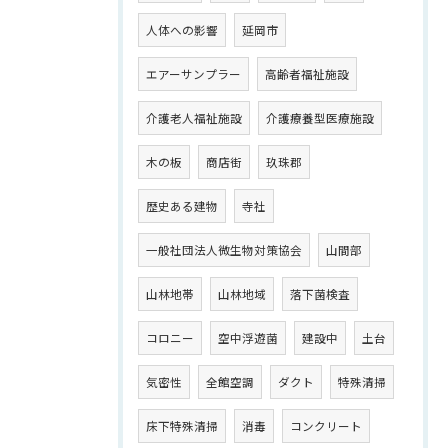
人体への影響
延岡市
エアーサンプラー
高齢者福祉施設
介護老人福祉施設
介護療養型医療施設
木の板
商店街
玖珠郡
歴史ある建物
寺社
一般社団法人微生物対策協会
山間部
山林地帯
山林地域
落下菌検査
コロニー
空中浮遊菌
建設中
土台
気密性
全館空調
ダクト
特殊清掃
床下特殊清掃
消毒
コンクリート