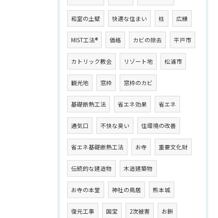
和室の土壁
快適な住まい
柱
広縁
MIST工法®
価格
カビの除去
平戸市
カトリック教会
リゾート地
松浦市
観光地
窓枠
窓枠のカビ
基礎断熱工法
省エネ効果
省エネ
通気口
不快な臭い
住環境の改善
省エネ基礎断熱工法
お寺
重要文化財
伝統的な建造物
木造建築物
お寺の本堂
神社の鳥居
熊本城
復元工事
国宝
2次被害
お餅