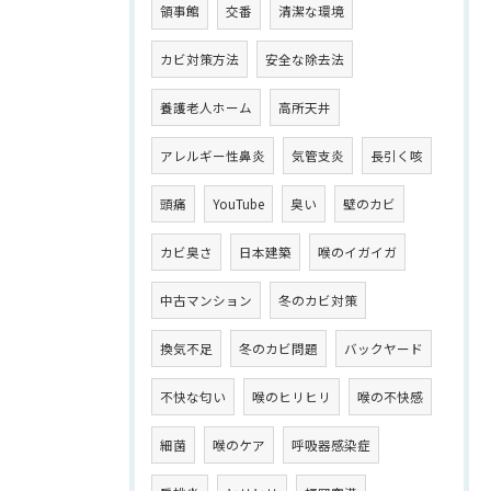
領事館
交番
清潔な環境
カビ対策方法
安全な除去法
養護老人ホーム
高所天井
アレルギー性鼻炎
気管支炎
長引く咳
頭痛
YouTube
臭い
壁のカビ
カビ臭さ
日本建築
喉のイガイガ
中古マンション
冬のカビ対策
換気不足
冬のカビ問題
バックヤード
不快な匂い
喉のヒリヒリ
喉の不快感
細菌
喉のケア
呼吸器感染症