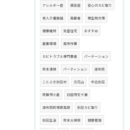
アレルギー症
感染症
安心のカビ取り
老人介護施設
高齢者
微生物対策
健康維持
気密住宅
おすすめ
倉庫環境
高所作業
カビトラブル専門業者
パーテーション
年末清掃
パーティション
湯布院
ことぶき別荘村
立花山
中古別荘
阿蘇市小倉
日田市天ケ瀬
湯布院町塚原高原
別荘カビ取り
別荘生活
年末大掃除
健康管理