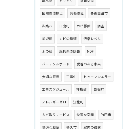
扁桃炎
ヒリヒリ
福岡空港
国際物流拠点
労働環境
豊後高田市
杵築市
日出町
カビ駆除
調査
美術館
カビの種類
汚染レベル
木の柱
腐朽菌の除去
MDF
パーチクルボード
愛着のある家具
大切な家具
工事中
ヒューマンエラー
工事スケジュール
杵島郡
白石町
アレルギーゼロ
江北町
カビ取りサービス
快適な空間
竹田市
快適な和室
多久市
室内の結露