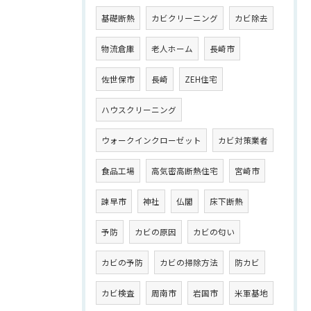
基礎断熱
カビクリーニング
カビ除去
物流倉庫
老人ホーム
長崎市
佐世保市
長崎
ZEH住宅
ハウスクリーニング
ウォークインクローゼット
カビ対策業者
食品工場
高気密高断熱住宅
宮崎市
諫早市
神社
仏閣
床下断熱
予防
カビの原因
カビの匂い
カビの予防
カビの掃除方法
防カビ
カビ検査
周南市
岩国市
米軍基地