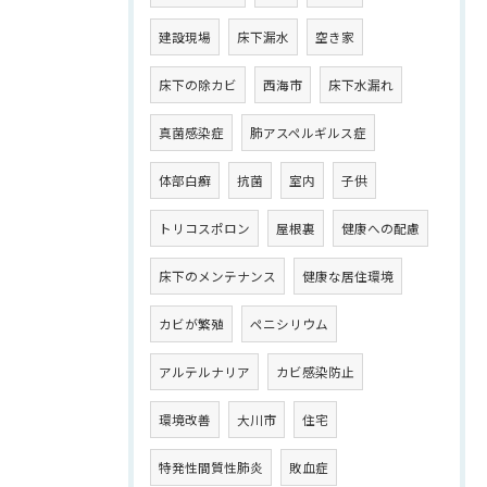
建設現場
床下漏水
空き家
床下の除カビ
西海市
床下水漏れ
真菌感染症
肺アスペルギルス症
体部白癬
抗菌
室内
子供
トリコスポロン
屋根裏
健康への配慮
床下のメンテナンス
健康な居住環境
カビが繁殖
ペニシリウム
アルテルナリア
カビ感染防止
環境改善
大川市
住宅
特発性間質性肺炎
敗血症