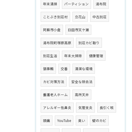
年末清掃
パーティション
湯布院
ことぶき別荘村
立花山
中古別荘
阿蘇市小倉
日田市天ケ瀬
湯布院町塚原高原
別荘カビ取り
別荘生活
年末大掃除
健康管理
領事館
交番
清潔な環境
カビ対策方法
安全な除去法
養護老人ホーム
高所天井
アレルギー性鼻炎
気管支炎
長引く咳
頭痛
YouTube
臭い
壁のカビ