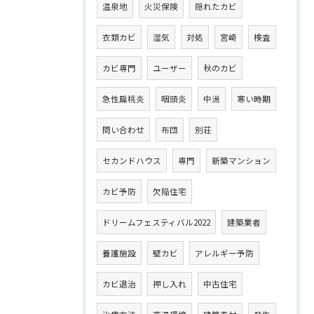
温泉地
火災保険
隠れたカビ
衣類カビ
湿気
対処
宮崎
検査
カビ専門
ユーザー
秋のカビ
急性扁桃炎
咽頭炎
中洲
寒い時期
問い合わせ
布団
別荘
セカンドハウス
専門
新築マンション
カビ予防
欠陥住宅
ドリームフェスティバル2022
建築業者
養護施設
壁カビ
アレルギー予防
カビ退治
押し入れ
中古住宅