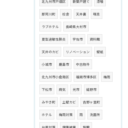
北九州市戸畑区
新築戸建て
漆喰
那珂川町
校舎
天井裏
喘息
ラブホテル
長崎県大村市
夏型過敏性肺炎
宇佐市
資料館
天井のカビ
リノベーション
壁紙
小城市
鹿島市
中古物件
北九州市小倉南区
福岡市博多区
梅雨
下松市
病気
光市
嬉野市
みやき町
土壁カビ
吉野ヶ里町
ホテル
梅雨対策
雨
洗面所
台風対策
健康被害
旅館