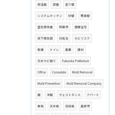
除湿器
部屋
塗り壁
システムキッチン
砂壁
聚楽壁
空気質改善
阿蘇市
健康住宅
床下換気扇
対処法
カビリスク
乾燥
トイレ
倉庫
建材
天井カビ取り
Fukuoka Prefecture
Office
Consulate
Mold Removal
Mold Prevention
Mold Removal Company
服
洋服
チェストタンス
アパート
無垢
天井板
羽目板
島原市