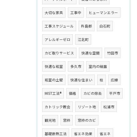
大切な家具
工事中
ヒューマンエラー
工事スケジュール
杵島郡
白石町
アレルギーゼロ
江北町
カビ取りサービス
快適な空間
竹田市
快適な和室
多久市
室内の結露
和室の土壁
快適な住まい
柱
広縁
MIST工法®
価格
カビの除去
平戸市
カトリック教会
リゾート地
松浦市
観光地
窓枠
窓枠のカビ
基礎断熱工法
省エネ効果
省エネ