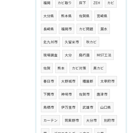
福岡
カビ取り
床下
ZEH
カビ
大分県
熊本県
佐賀県
宮崎県
長崎県
福岡市
カビ問題
漏水
北九州市
久留米市
秋カビ
現場調査
大分
腐朽菌
MIST工法
佐賀
熊本
カビ対策
黒カビ
春日市
大野城市
糟屋郡
太宰府市
下関市
神埼市
佐賀市
唐津市
鳥栖市
伊万里市
武雄市
山口県
カーテン
筑紫野市
大分市
別府市