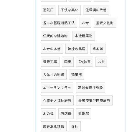
通気口
不快な臭い
住環境の改善
省エネ基礎断熱工法
お寺
重要文化財
伝統的な建造物
木造建築物
お寺の本堂
神社の鳥居
熊本城
復元工事
国宝
2次被害
お餅
人体への影響
延岡市
エアーサンプラー
高齢者福祉施設
介護老人福祉施設
介護療養型医療施設
木の板
商店街
玖珠郡
歴史ある建物
寺社