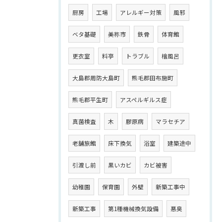
厨房
工場
アレルギー対策
風邪
ベタ基礎
美祢市
鉄骨
体育館
更衣室
料亭
トラブル
檜風呂
大島郡周防大島町
熊毛郡田布施町
熊毛郡平生町
アスペルギルス症
真菌検査
木
膠原病
マラセチア
老舗旅館
床下換気
浴室
建築途中
引渡し前
黒いカビ
カビ被害
幼稚園
保育園
外壁
新築工事中
新築工事
第1種機械換気設備
悪臭