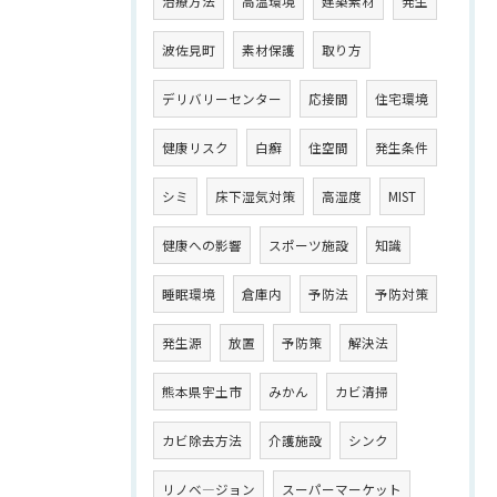
治療方法
高温環境
建築素材
発生
波佐見町
素材保護
取り方
デリバリーセンター
応接間
住宅環境
健康リスク
白癬
住空間
発生条件
シミ
床下湿気対策
高湿度
MIST
健康への影響
スポーツ施設
知識
睡眠環境
倉庫内
予防法
予防対策
発生源
放置
予防策
解決法
熊本県宇土市
みかん
カビ清掃
カビ除去方法
介護施設
シンク
リノベ―ジョン
スーパーマーケット