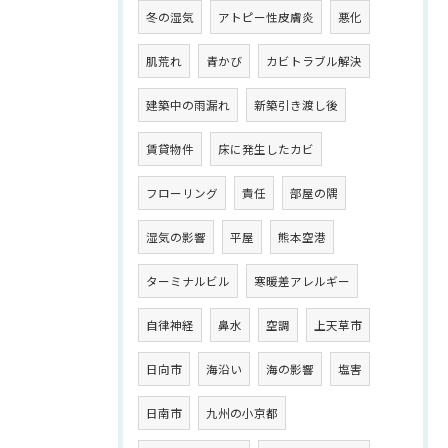
冬の湿気
アトピー性皮膚炎
悪化
肌荒れ
青かび
カビトラブル解決
建築中の雨漏れ
新築引き渡し後
賃貸物件
床に発生したカビ
フローリング
責任
部屋の隅
湿気の影響
平屋
熊本空港
ターミナルビル
寒暖差アレルギー
自律神経
鼻水
空調
上天草市
日向市
海沿い
海の影響
塩害
日南市
九州の小京都