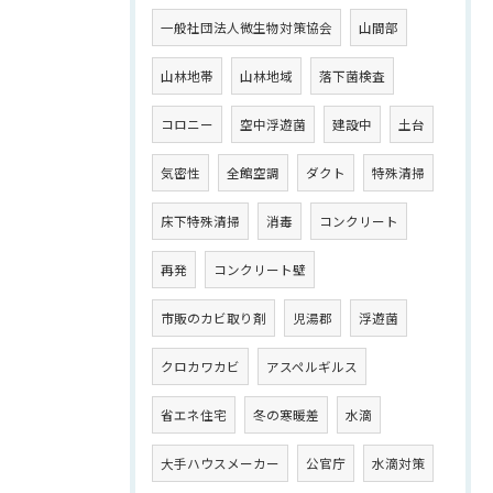
一般社団法人微生物対策協会
山間部
山林地帯
山林地域
落下菌検査
コロニー
空中浮遊菌
建設中
土台
気密性
全館空調
ダクト
特殊清掃
床下特殊清掃
消毒
コンクリート
再発
コンクリート壁
市販のカビ取り剤
児湯郡
浮遊菌
クロカワカビ
アスペルギルス
省エネ住宅
冬の寒暖差
水滴
大手ハウスメーカー
公官庁
水滴対策