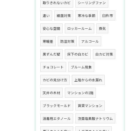
取りきれないカビ
シーリングファン
違い
細菌対策
寒冷な季節
臼杵市
安心な空間
ロッカールーム
換気
寒暖差
防湿対策
アルコール
黒ずんだ壁
床下の白カビ
白カビ対策
チョコレート
ブルーム現象
カビの見分け方
上階からの水漏れ
天井の木材
マンションの1階
ブラックモールド
賃貸マンション
消毒用エタノール
次亜塩素酸ナトリウム