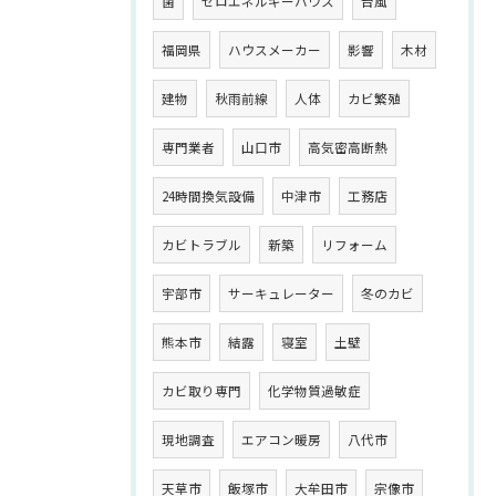
菌
ゼロエネルギーハウス
台風
福岡県
ハウスメーカー
影響
木材
建物
秋雨前線
人体
カビ繁殖
専門業者
山口市
高気密高断熱
24時間換気設備
中津市
工務店
カビトラブル
新築
リフォーム
宇部市
サーキュレーター
冬のカビ
熊本市
結露
寝室
土壁
カビ取り専門
化学物質過敏症
現地調査
エアコン暖房
八代市
天草市
飯塚市
大牟田市
宗像市