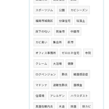
スポーツジム
公園
カビシーズン
福岡市城南区
分譲住宅
珪藻土
床下の匂い
筑後市
中間市
カビ臭い
集会所
萩市
オフィス事務所
ゼロエネ住宅
寺院
クレーム
大浴場
健康
ログペンジョン
肺炎
細菌感染症
マドンナ
過敏性肺炎
菌検査
住環境
アレルゲン
ハウスダスト
真菌性眼内炎
木造
除菌
除カビ