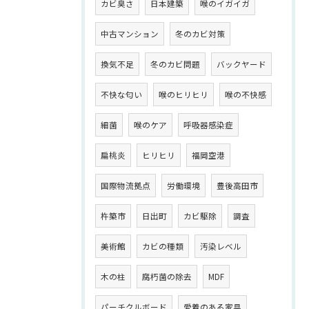
カビ臭さ
日本建築
喉のイガイガ
中古マンション
冬のカビ対策
換気不足
冬のカビ問題
バックヤード
不快な匂い
喉のヒリヒリ
喉の不快感
細菌
喉のケア
呼吸器感染症
扁桃炎
ヒリヒリ
福岡空港
国際物流拠点
労働環境
豊後高田市
杵築市
日出町
カビ駆除
調査
美術館
カビの種類
汚染レベル
木の柱
腐朽菌の除去
MDF
パーチクルボード
愛着のある家具