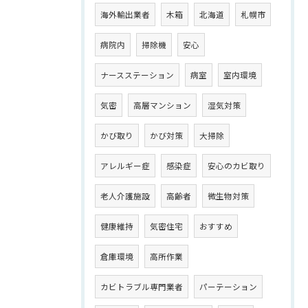
海外輸出業者
木箱
北海道
札幌市
病院内
掃除機
安心
ナースステーション
病室
室内環境
気密
高層マンション
湿気対策
かび取り
かび対策
大掃除
アレルギー症
感染症
安心のカビ取り
老人介護施設
高齢者
微生物対策
健康維持
気密住宅
おすすめ
倉庫環境
高所作業
カビトラブル専門業者
パーテーション