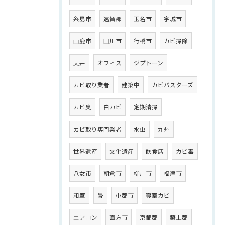
糸島市
遠賀郡
玉名市
宇城市
山鹿市
田川市
行橋市
カビ掃除
天井
オフィス
ジプトーン
カビ取り業者
建築中
カビバスターズ
カビ臭
白カビ
定期清掃
カビ取り専門業者
水虫
九州
世界遺産
文化遺産
飲食店
カビ毒
八女市
朝倉市
柳川市
福津市
和室
畳
小郡市
寝室カビ
エアコン
直方市
京都郡
築上郡