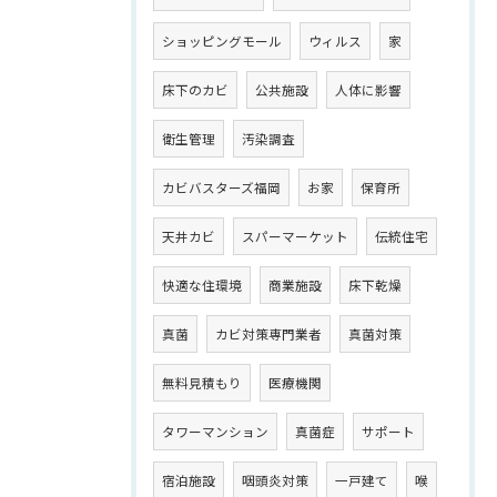
ショッピングモール
ウィルス
家
床下のカビ
公共施設
人体に影響
衛生管理
汚染調査
カビバスターズ福岡
お家
保育所
天井カビ
スパーマーケット
伝統住宅
快適な住環境
商業施設
床下乾燥
真菌
カビ対策専門業者
真菌対策
無料見積もり
医療機関
タワーマンション
真菌症
サポート
宿泊施設
咽頭炎対策
一戸建て
喉