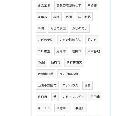
食品工場
高気密高断熱住宅
宮崎市
諫早市
神社
仏閣
床下断熱
予防
カビの原因
カビの匂い
カビの予防
カビの掃除方法
防カビ
カビ検査
周南市
岩国市
米軍基地
Mold
防府市
防府天満宮
木材腐朽菌
歴史的建造物
山陽小野田市
ログハウス
除去
佐伯市
壁
カビアレルギー
日田市
キッチン
八幡西区
事務所