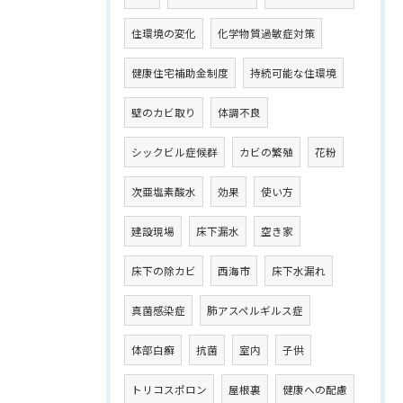
住環境の変化
化学物質過敏症対策
健康住宅補助金制度
持続可能な住環境
壁のカビ取り
体調不良
シックビル症候群
カビの繁殖
花粉
次亜塩素酸水
効果
使い方
建設現場
床下漏水
空き家
床下の除カビ
西海市
床下水漏れ
真菌感染症
肺アスペルギルス症
体部白癬
抗菌
室内
子供
トリコスポロン
屋根裏
健康への配慮