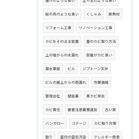
墨汁のような臭い
土や泥のような臭い
絵の具のような臭い
くしゃみ
断熱材
リフォーム工事
リノベーション工事
カビをそのまま放置
畳のカビ取り方法
上の階からの水漏れ
部屋がカビ臭い
漏水事故
ビル
ジプトーン天井
ビルの屋上からの雨漏れ
作業価格
管理会社
壁紙裏
黒カビ除去
カビ責任
善管注意義務違反
古い家
バンガロー
コテージ
カビ取り対策
取り
室内の空気汚染
アレルギー疾患