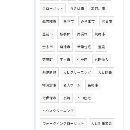
クローゼット
うきは市
那珂川市
壁内結露
嘉麻市
みやま市
宮若市
豊前市
鞍手郡
雨漏れ
荒尾市
合志市
菊池市
新築住宅
湿度
菊陽町
宇土市
中央区
玄関物入
基礎断熱
カビクリーニング
カビ除去
物流倉庫
老人ホーム
長崎市
佐世保市
長崎
ZEH住宅
ハウスクリーニング
ウォークインクローゼット
カビ対策業者