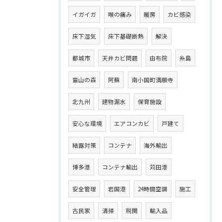
イガイガ
喉の痛み
暖房
カビ感染
床下湿気
床下基礎断熱
解決
都城市
天井カビ問題
由布院
糸島
雷山の森
阿蘇
南小国町満願寺
北九州
建物漏水
保育施設
安心な環境
エアコンカビ
戸建て
結露対策
コンテナ
海外輸出
博多港
コンテナ輸出
苅田港
安全管理
岩国港
24時間空調
施工
古民家
清掃
税関
輸入品