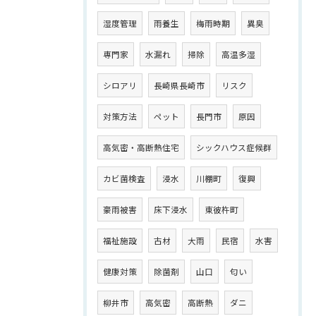
湿度管理
雨養生
梅雨時期
異臭
専門家
水漏れ
掃除
高温多湿
シロアリ
長崎県長崎市
リスク
対策方法
ペット
長門市
原因
高気密・高断熱住宅
シックハウス症候群
カビ菌検査
浸水
川棚町
復興
豪雨被害
床下浸水
東彼杵町
福祉施設
古材
大雨
民宿
水害
健康対策
除菌剤
山口
匂い
柳井市
高気密
高断熱
ダニ