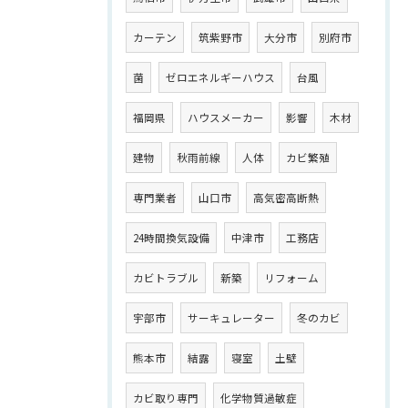
カーテン
筑紫野市
大分市
別府市
菌
ゼロエネルギーハウス
台風
福岡県
ハウスメーカー
影響
木材
建物
秋雨前線
人体
カビ繁殖
専門業者
山口市
高気密高断熱
24時間換気設備
中津市
工務店
カビトラブル
新築
リフォーム
宇部市
サーキュレーター
冬のカビ
熊本市
結露
寝室
土壁
カビ取り専門
化学物質過敏症