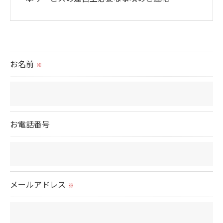
＜個人情報の提供について＞
当社ではお客様の同意を得た場合または法令に定め
られた場合を除き、
お名前
※
取得した個人情報を第三者に提供することはいたし
ません。
＜個人情報の委託について＞
お電話番号
当社では、利用目的の達成に必要な範囲において、
個人情報を外部に委託する場合があります。
これらの委託先に対しては個人情報保護契約等の措
置をとり、適切な監督を行います。
メールアドレス
※
＜個人情報の安全管理＞
当社では、個人情報の漏洩等がなされないよう、適