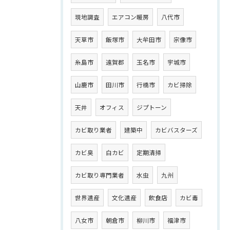
現地調査
エアコン暖房
八代市
天草市
飯塚市
大牟田市
宗像市
糸島市
遠賀郡
玉名市
宇城市
山鹿市
田川市
行橋市
カビ掃除
天井
オフィス
ジプトーン
カビ取り業者
建築中
カビバスターズ
カビ臭
白カビ
定期清掃
カビ取り専門業者
水虫
九州
世界遺産
文化遺産
飲食店
カビ毒
八女市
朝倉市
柳川市
福津市