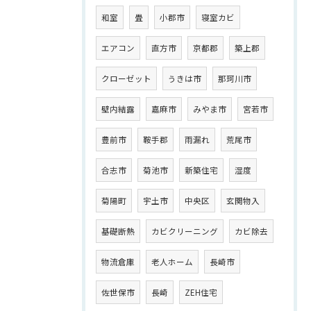
和室
畳
小郡市
寝室カビ
エアコン
直方市
京都郡
築上郡
クローゼット
うきは市
那珂川市
壁内結露
嘉麻市
みやま市
宮若市
豊前市
鞍手郡
雨漏れ
荒尾市
合志市
菊池市
新築住宅
湿度
菊陽町
宇土市
中央区
玄関物入
基礎断熱
カビクリーニング
カビ除去
物流倉庫
老人ホーム
長崎市
佐世保市
長崎
ZEH住宅