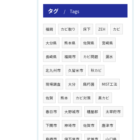
タグ
Tags
福岡
カビ取り
床下
ZEH
カビ
大分県
熊本県
佐賀県
宮崎県
長崎県
福岡市
カビ問題
漏水
北九州市
久留米市
秋カビ
現場調査
大分
腐朽菌
MIST工法
佐賀
熊本
カビ対策
黒カビ
春日市
大野城市
糟屋郡
太宰府市
下関市
神埼市
佐賀市
唐津市
鳥栖市
伊万里市
武雄市
山口県