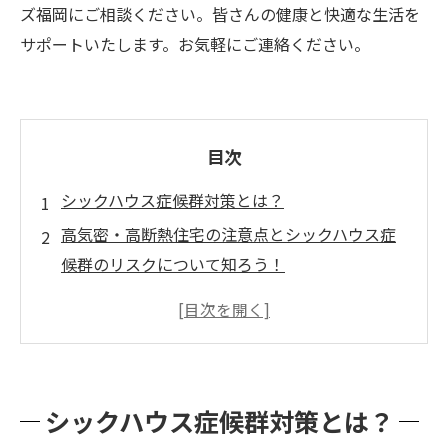
ズ福岡にご相談ください。皆さんの健康と快適な生活を
サポートいたします。お気軽にご連絡ください。
目次
シックハウス症候群対策とは？
高気密・高断熱住宅の注意点とシックハウス症
候群のリスクについて知ろう！
カビバスターズ福岡が提案する空気環境改善の
方法とは？
シックハウス症候群と健康の関係を理解して快
適な暮らしを実現しよう！
シックハウス症候群対策とは？
カビバスターズ福岡の経験豊富なスタッフがお