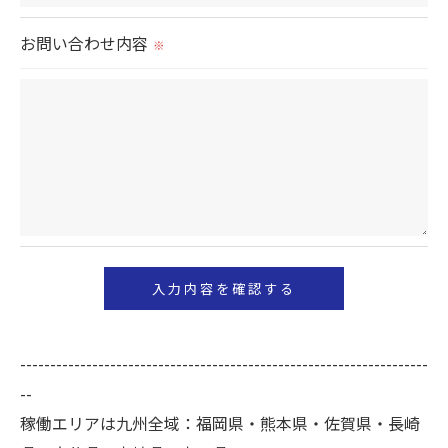
切に安全管理対策を実施します。
お問い合わせ内容
※
＜個人情報を与えなかった場合に生じる結果＞
必要な情報を頂けない場合は、それに対応した当社
のサービスをご提供できない場合がございますので
予めご了承ください。
＜個人情報の開示･訂正・削除･利用停止の手続につ
いて＞
当社では、お客様の個人情報の開示･訂正･削除・利
用停止の手続を定めさせて頂いております。
ご本人である事を確認のうえ、対応させて頂きま
--------------------------------------------------------------------
す。
--
個人情報の開示･訂正･削除・利用停止の具体的手続
稼働エリアは九州全域：福岡県・熊本県・佐賀県・長崎
きにつきましては、お電話でお問合せ下さい。