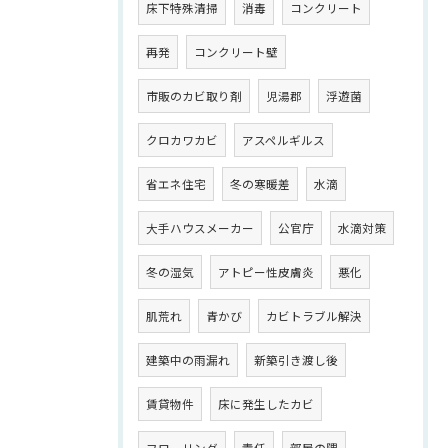
床下特殊清掃
消毒
コンクリート
再発
コンクリート壁
市販のカビ取り剤
児湯郡
浮遊菌
クロカワカビ
アスペルギルス
省エネ住宅
冬の寒暖差
水滴
大手ハウスメーカー
公官庁
水滴対策
冬の湿気
アトピー性皮膚炎
悪化
肌荒れ
青かび
カビトラブル解決
建築中の雨漏れ
新築引き渡し後
賃貸物件
床に発生したカビ
フローリング
責任
部屋の隅