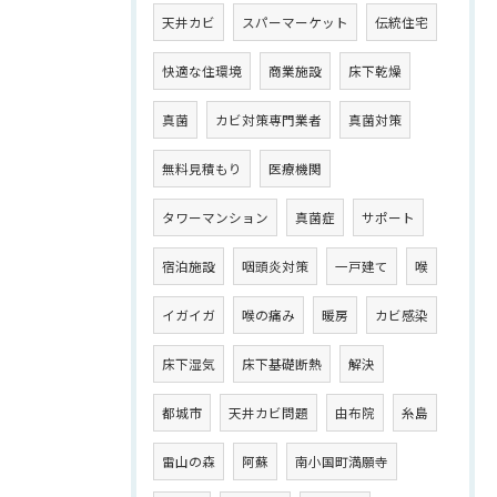
天井カビ
スパーマーケット
伝統住宅
快適な住環境
商業施設
床下乾燥
真菌
カビ対策専門業者
真菌対策
無料見積もり
医療機関
タワーマンション
真菌症
サポート
宿泊施設
咽頭炎対策
一戸建て
喉
イガイガ
喉の痛み
暖房
カビ感染
床下湿気
床下基礎断熱
解決
都城市
天井カビ問題
由布院
糸島
雷山の森
阿蘇
南小国町満願寺