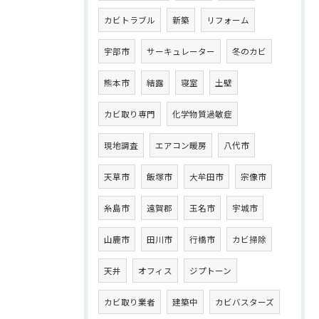
カビトラブル
新築
リフォーム
宇部市
サーキュレーター
冬のカビ
熊本市
結露
寝室
土壁
カビ取り専門
化学物質過敏症
現地調査
エアコン暖房
八代市
天草市
飯塚市
大牟田市
宗像市
糸島市
遠賀郡
玉名市
宇城市
山鹿市
田川市
行橋市
カビ掃除
天井
オフィス
ジプトーン
カビ取り業者
建築中
カビバスターズ