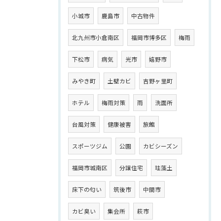
小城市
鹿島市
中古物件
北九州市小倉南区
福岡市博多区
梅雨
下松市
病気
光市
嬉野市
みやき町
土壁カビ
吉野ヶ里町
ホテル
梅雨対策
雨
洗面所
台風対策
健康被害
旅館
スポーツジム
公園
カビシーズン
福岡市城南区
分譲住宅
珪藻土
床下の匂い
筑後市
中間市
カビ臭い
集会所
萩市