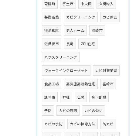
菊陽町
宇土市
中央区
玄関物入
基礎断熱
カビクリーニング
カビ除去
物流倉庫
老人ホーム
長崎市
佐世保市
長崎
ZEH住宅
ハウスクリーニング
ウォークインクローゼット
カビ対策業者
食品工場
高気密高断熱住宅
宮崎市
諫早市
神社
仏閣
床下断熱
予防
カビの原因
カビの匂い
カビの予防
カビの掃除方法
防カビ