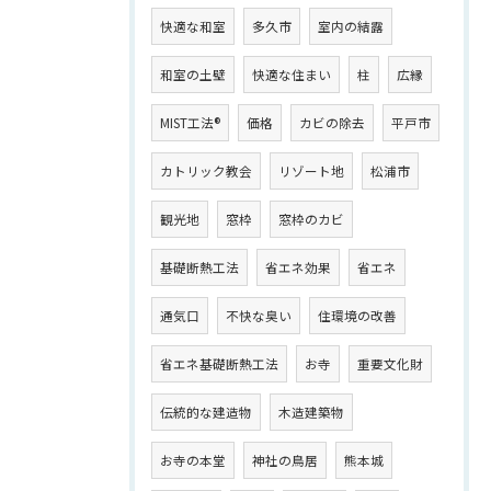
快適な和室
多久市
室内の結露
和室の土壁
快適な住まい
柱
広縁
MIST工法®
価格
カビの除去
平戸市
カトリック教会
リゾート地
松浦市
観光地
窓枠
窓枠のカビ
基礎断熱工法
省エネ効果
省エネ
通気口
不快な臭い
住環境の改善
省エネ基礎断熱工法
お寺
重要文化財
伝統的な建造物
木造建築物
お寺の本堂
神社の鳥居
熊本城