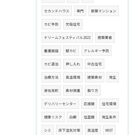
セカンドハウス
専門
新築マンション
カビ予防
欠陥住宅
ドリームフェスティバル2022
建築業者
養護施設
壁カビ
アレルギー予防
カビ退治
押し入れ
中古住宅
治療方法
高温環境
建築素材
発生
波佐見町
素材保護
取り方
デリバリーセンター
応接間
住宅環境
健康リスク
白癬
住空間
発生条件
シミ
床下湿気対策
高湿度
MIST