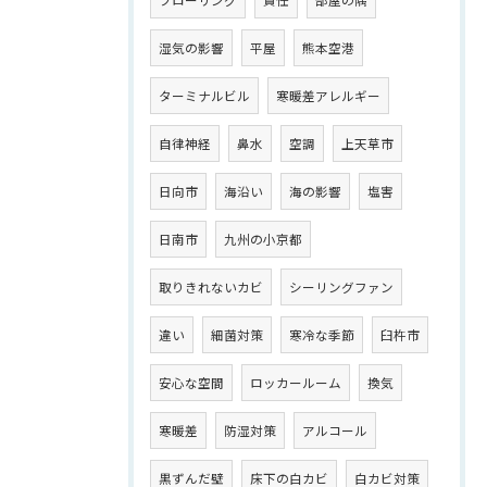
湿気の影響
平屋
熊本空港
ターミナルビル
寒暖差アレルギー
自律神経
鼻水
空調
上天草市
日向市
海沿い
海の影響
塩害
日南市
九州の小京都
取りきれないカビ
シーリングファン
違い
細菌対策
寒冷な季節
臼杵市
安心な空間
ロッカールーム
換気
寒暖差
防湿対策
アルコール
黒ずんだ壁
床下の白カビ
白カビ対策