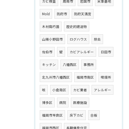
カビ検査
周南市
岩国市
米軍基地
Mold
防府市
防府天満宮
木材腐朽菌
歴史的建造物
山陽小野田市
ログハウス
除去
佐伯市
壁
カビアレルギー
日田市
キッチン
八幡西区
事務所
北九州市八幡西区
福岡市南区
喫煙所
咳
小倉南区
カビ業者
アレルギー
博多区
病院
医療施設
福岡市早良区
床下カビ
合板
福岡市西区
長期優良住宅