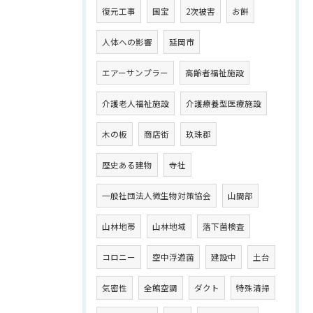
復元工事
国宝
2次被害
お餅
人体への影響
延岡市
エアーサンプラー
高齢者福祉施設
介護老人福祉施設
介護療養型医療施設
木の板
商店街
玖珠郡
歴史ある建物
寺社
一般社団法人微生物対策協会
山間部
山林地帯
山林地域
落下菌検査
コロニー
空中浮遊菌
建設中
土台
気密性
全館空調
ダクト
特殊清掃