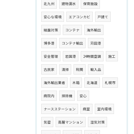
北九州
建物漏水
保育施設
安心な環境
エアコンカビ
戸建て
結露対策
コンテナ
海外輸出
博多港
コンテナ輸出
苅田港
安全管理
岩国港
24時間空調
施工
古民家
清掃
税関
輸入品
海外輸出業者
木箱
北海道
札幌市
病院内
掃除機
安心
ナースステーション
病室
室内環境
気密
高層マンション
湿気対策