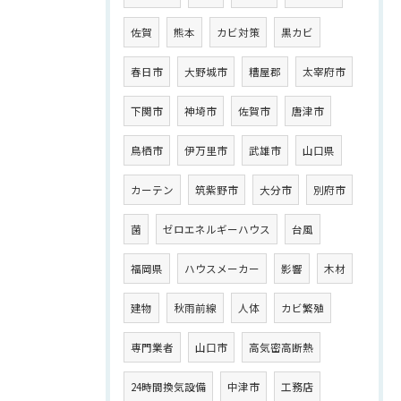
佐賀
熊本
カビ対策
黒カビ
春日市
大野城市
糟屋郡
太宰府市
下関市
神埼市
佐賀市
唐津市
鳥栖市
伊万里市
武雄市
山口県
カーテン
筑紫野市
大分市
別府市
菌
ゼロエネルギーハウス
台風
福岡県
ハウスメーカー
影響
木材
建物
秋雨前線
人体
カビ繁殖
専門業者
山口市
高気密高断熱
24時間換気設備
中津市
工務店