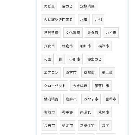
カビ臭
白カビ
定期清掃
カビ取り専門業者
水虫
九州
世界遺産
文化遺産
飲食店
カビ毒
八女市
朝倉市
柳川市
福津市
和室
畳
小郡市
寝室カビ
エアコン
直方市
京都郡
築上郡
クローゼット
うきは市
那珂川市
壁内結露
嘉麻市
みやま市
宮若市
豊前市
鞍手郡
雨漏れ
荒尾市
合志市
菊池市
新築住宅
湿度