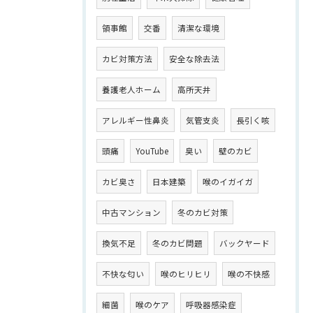
領事館
交番
清潔な環境
カビ対策方法
安全な除去法
養護老人ホーム
高所天井
アレルギー性鼻炎
気管支炎
長引く咳
頭痛
YouTube
臭い
壁のカビ
カビ臭さ
日本建築
喉のイガイガ
中古マンション
冬のカビ対策
換気不足
冬のカビ問題
バックヤード
不快な匂い
喉のヒリヒリ
喉の不快感
細菌
喉のケア
呼吸器感染症