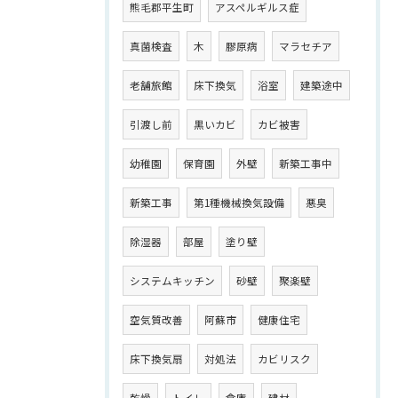
熊毛郡平生町
アスペルギルス症
真菌検査
木
膠原病
マラセチア
老舗旅館
床下換気
浴室
建築途中
引渡し前
黒いカビ
カビ被害
幼稚園
保育園
外壁
新築工事中
新築工事
第1種機械換気設備
悪臭
除湿器
部屋
塗り壁
システムキッチン
砂壁
聚楽壁
空気質改善
阿蘇市
健康住宅
床下換気扇
対処法
カビリスク
乾燥
トイレ
倉庫
建材