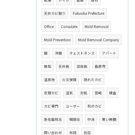
天井カビ取り
Fukuoka Prefecture
Office
Consulate
Mold Removal
Mold Prevention
Mold Removal Company
服
洋服
チェストタンス
アパート
無垢
天井板
羽目板
島原市
温泉地
火災保険
隠れたカビ
衣類カビ
湿気
対処
宮崎
検査
カビ専門
ユーザー
秋のカビ
急性扁桃炎
咽頭炎
中洲
寒い時期
問い合わせ
布団
別荘