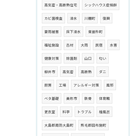
高気密・高断熱住宅
シックハウス症候群
カビ菌検査
浸水
川棚町
復興
豪雨被害
床下浸水
東彼杵町
福祉施設
古材
大雨
民宿
水害
健康対策
除菌剤
山口
匂い
柳井市
高気密
高断熱
ダニ
厨房
工場
アレルギー対策
風邪
ベタ基礎
美祢市
鉄骨
体育館
更衣室
料亭
トラブル
檜風呂
大島郡周防大島町
熊毛郡田布施町