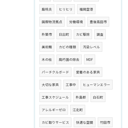
扁桃炎
ヒリヒリ
福岡空港
国際物流拠点
労働環境
豊後高田市
杵築市
日出町
カビ駆除
調査
美術館
カビの種類
汚染レベル
木の柱
腐朽菌の除去
MDF
パーチクルボード
愛着のある家具
大切な家具
工事中
ヒューマンエラー
工事スケジュール
杵島郡
白石町
アレルギーゼロ
江北町
カビ取りサービス
快適な空間
竹田市