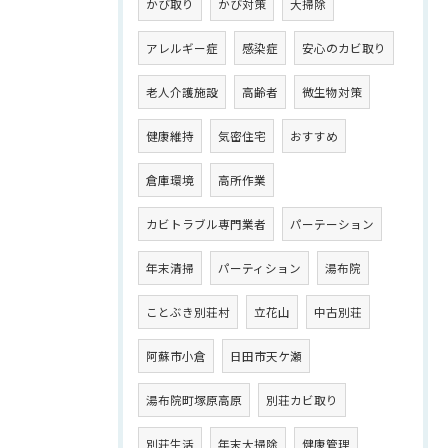
かび取り
かび対策
大掃除
アレルギー症
感染症
安心のカビ取り
老人介護施設
高齢者
微生物対策
健康維持
気密住宅
おすすめ
倉庫環境
高所作業
カビトラブル専門業者
パーテーション
年末清掃
パーティション
湯布院
ことぶき別荘村
立花山
中古別荘
阿蘇市小倉
日田市天ケ瀬
湯布院町塚原高原
別荘カビ取り
別荘生活
年末大掃除
健康管理