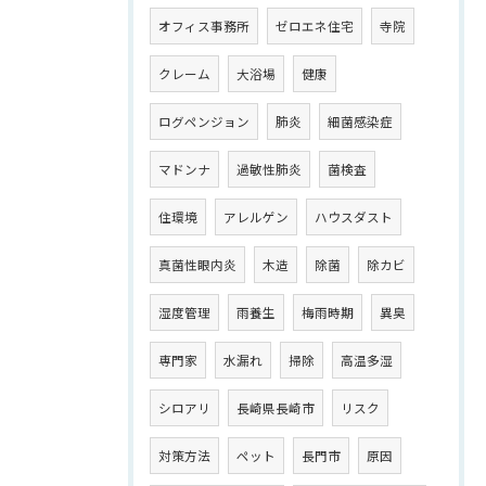
オフィス事務所
ゼロエネ住宅
寺院
クレーム
大浴場
健康
ログペンジョン
肺炎
細菌感染症
マドンナ
過敏性肺炎
菌検査
住環境
アレルゲン
ハウスダスト
真菌性眼内炎
木造
除菌
除カビ
湿度管理
雨養生
梅雨時期
異臭
専門家
水漏れ
掃除
高温多湿
シロアリ
長崎県長崎市
リスク
対策方法
ペット
長門市
原因