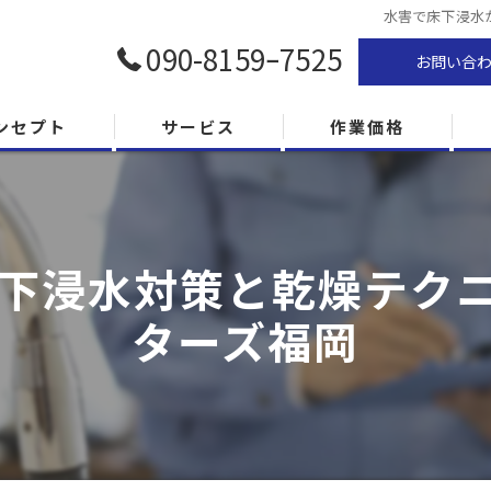
水害で床下浸水
090-8159ｰ7525
お問い合
ンセプト
サービス
作業価格
下浸水対策と乾燥テクニッ
ターズ福岡