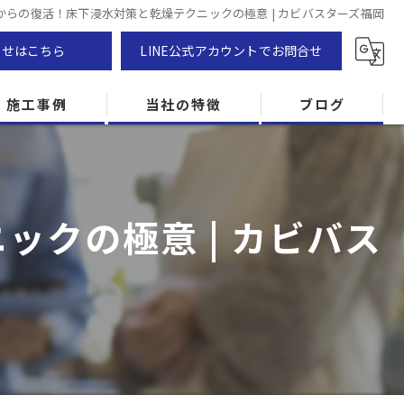
からの復活！床下浸水対策と乾燥テクニックの極意 | カビバスターズ福岡
わせはこちら
LINE公式アカウントでお問合せ
施工事例
当社の特徴
ブログ
カビ除去
防カビ
クの極意 | カビバス
カビ専門
ZEH住宅
カビ検査