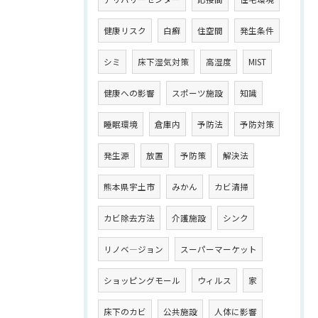
健康リスク
白癬
住空間
発生条件
シミ
床下湿気対策
高湿度
MIST
健康への影響
スポーツ施設
知識
睡眠環境
倉庫内
予防法
予防対策
発生源
放置
予防策
解決法
熊本県宇土市
みかん
カビ清掃
カビ除去方法
介護施設
シンク
リノベ―ジョン
スーパーマーケット
ショッピングモール
ウィルス
家
床下のカビ
公共施設
人体に影響