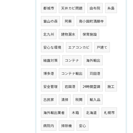
都城市
天井カビ問題
由布院
糸島
雷山の森
阿蘇
南小国町満願寺
北九州
建物漏水
保育施設
安心な環境
エアコンカビ
戸建て
結露対策
コンテナ
海外輸出
博多港
コンテナ輸出
苅田港
安全管理
岩国港
24時間空調
施工
古民家
清掃
税関
輸入品
海外輸出業者
木箱
北海道
札幌市
病院内
掃除機
安心