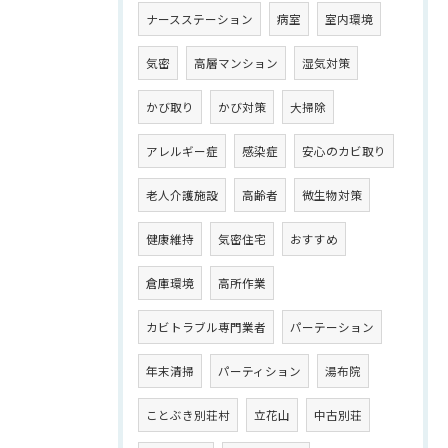
ナースステーション
病室
室内環境
気密
高層マンション
湿気対策
かび取り
かび対策
大掃除
アレルギー症
感染症
安心のカビ取り
老人介護施設
高齢者
微生物対策
健康維持
気密住宅
おすすめ
倉庫環境
高所作業
カビトラブル専門業者
パーテーション
年末清掃
パーティション
湯布院
ことぶき別荘村
立花山
中古別荘