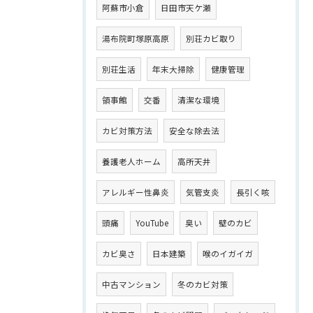
阿蘇市小倉
日田市天ケ瀬
湯布院町塚原高原
別荘カビ取り
別荘生活
年末大掃除
健康管理
領事館
交番
清潔な環境
カビ対策方法
安全な除去法
養護老人ホーム
高所天井
アレルギー性鼻炎
気管支炎
長引く咳
頭痛
YouTube
臭い
壁のカビ
カビ臭さ
日本建築
喉のイガイガ
中古マンション
冬のカビ対策