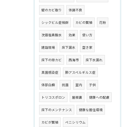
壁のカビ取り
体調不良
シックビル症候群
カビの繁殖
花粉
次亜塩素酸水
効果
使い方
建設現場
床下漏水
空き家
床下の除カビ
西海市
床下水漏れ
真菌感染症
肺アスペルギルス症
体部白癬
抗菌
室内
子供
トリコスポロン
屋根裏
健康への配慮
床下のメンテナンス
健康な居住環境
カビが繁殖
ペニシリウム