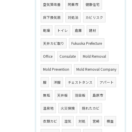
空気質改善
阿蘇市
健康住宅
床下換気扇
対処法
カビリスク
乾燥
トイレ
倉庫
建材
天井カビ取り
Fukuoka Prefecture
Office
Consulate
Mold Removal
Mold Prevention
Mold Removal Company
服
洋服
チェストタンス
アパート
無垢
天井板
羽目板
島原市
温泉地
火災保険
隠れたカビ
衣類カビ
湿気
対処
宮崎
検査