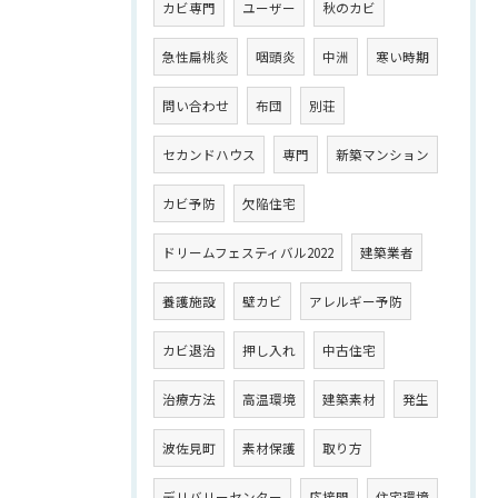
カビ専門
ユーザー
秋のカビ
急性扁桃炎
咽頭炎
中洲
寒い時期
問い合わせ
布団
別荘
セカンドハウス
専門
新築マンション
カビ予防
欠陥住宅
ドリームフェスティバル2022
建築業者
養護施設
壁カビ
アレルギー予防
カビ退治
押し入れ
中古住宅
治療方法
高温環境
建築素材
発生
波佐見町
素材保護
取り方
デリバリーセンター
応接間
住宅環境