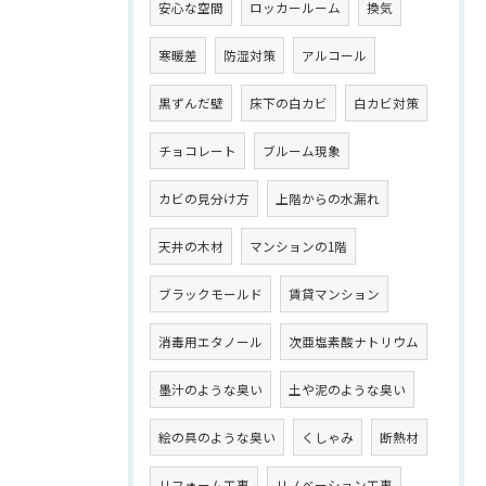
安心な空間
ロッカールーム
換気
寒暖差
防湿対策
アルコール
黒ずんだ壁
床下の白カビ
白カビ対策
チョコレート
ブルーム現象
カビの見分け方
上階からの水漏れ
天井の木材
マンションの1階
ブラックモールド
賃貸マンション
消毒用エタノール
次亜塩素酸ナトリウム
墨汁のような臭い
土や泥のような臭い
絵の具のような臭い
くしゃみ
断熱材
リフォーム工事
リノベーション工事