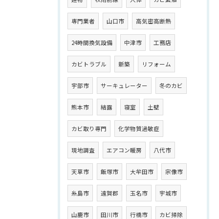
専門業者
山口市
高気密高断熱
24時間換気設備
中津市
工務店
カビトラブル
新築
リフォーム
宇部市
サーキュレーター
冬のカビ
熊本市
結露
寝室
土壁
カビ取り専門
化学物質過敏症
現地調査
エアコン暖房
八代市
天草市
飯塚市
大牟田市
宗像市
糸島市
遠賀郡
玉名市
宇城市
山鹿市
田川市
行橋市
カビ掃除