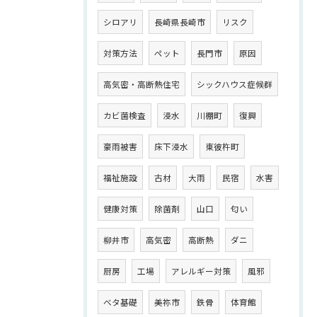
シロアリ
長崎県長崎市
リスク
対策方法
ペット
長門市
原因
高気密・高断熱住宅
シックハウス症候群
カビ菌検査
浸水
川棚町
復興
豪雨被害
床下浸水
東彼杵町
福祉施設
古材
大雨
民宿
水害
健康対策
除菌剤
山口
匂い
柳井市
高気密
高断熱
ダニ
厨房
工場
アレルギー対策
風邪
ベタ基礎
美祢市
鉄骨
体育館