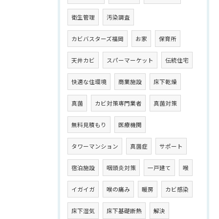
衛生管理
汚染調査
カビバスターズ福岡
お家
保育所
天井カビ
スパーマーケット
伝統住宅
快適な住環境
商業施設
床下乾燥
真菌
カビ対策専門業者
真菌対策
無料見積もり
医療機関
タワーマンション
真菌症
サポート
宿泊施設
咽頭炎対策
一戸建て
喉
イガイガ
喉の痛み
暖房
カビ感染
床下湿気
床下基礎断熱
解決