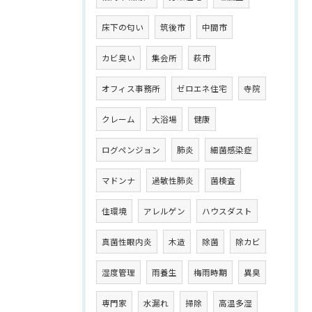
床下の匂い
筑後市
中間市
カビ臭い
集会所
萩市
オフィス事務所
ゼロエネ住宅
寺院
クレーム
大浴場
健康
ログペンジョン
肺炎
細菌感染症
マドンナ
過敏性肺炎
菌検査
住環境
アレルゲン
ハウスダスト
真菌性眼内炎
木造
除菌
除カビ
湿度管理
雨養生
梅雨時期
異臭
専門家
水漏れ
掃除
高温多湿