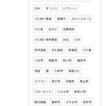
天井
オフィス
ジプトーン
カビ取り業者
建築中
カビバスターズ
カビ臭
白カビ
定期清掃
カビ取り専門業者
水虫
九州
世界遺産
文化遺産
飲食店
カビ毒
八女市
朝倉市
柳川市
福津市
和室
畳
小郡市
寝室カビ
エアコン
直方市
京都郡
築上郡
クローゼット
うきは市
那珂川市
壁内結露
嘉麻市
みやま市
宮若市