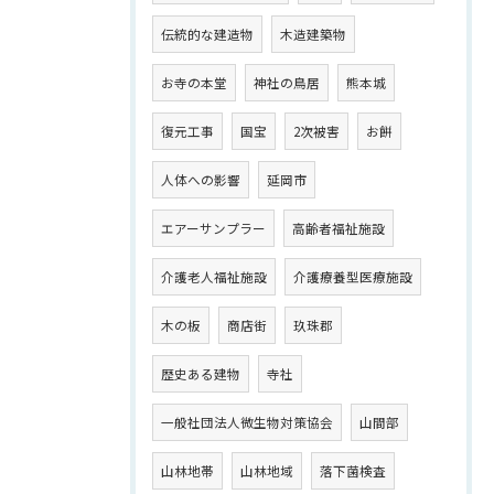
伝統的な建造物
木造建築物
お寺の本堂
神社の鳥居
熊本城
復元工事
国宝
2次被害
お餅
人体への影響
延岡市
エアーサンプラー
高齢者福祉施設
介護老人福祉施設
介護療養型医療施設
木の板
商店街
玖珠郡
歴史ある建物
寺社
一般社団法人微生物対策協会
山間部
山林地帯
山林地域
落下菌検査