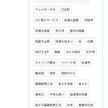
アレルギーゼロ
江北町
カビ取りサービス
快適な空間
竹田市
快適な和室
多久市
室内の結露
和室の土壁
快適な住まい
柱
広縁
MIST工法®
価格
カビの除去
平戸市
カトリック教会
リゾート地
松浦市
観光地
窓枠
窓枠のカビ
基礎断熱工法
省エネ効果
省エネ
通気口
不快な臭い
住環境の改善
省エネ基礎断熱工法
お寺
重要文化財