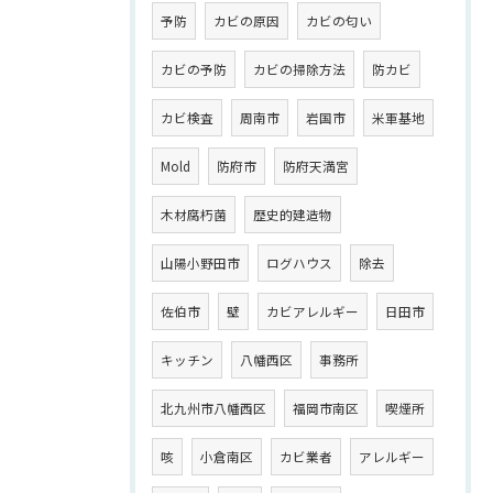
予防
カビの原因
カビの匂い
カビの予防
カビの掃除方法
防カビ
カビ検査
周南市
岩国市
米軍基地
Mold
防府市
防府天満宮
木材腐朽菌
歴史的建造物
山陽小野田市
ログハウス
除去
佐伯市
壁
カビアレルギー
日田市
キッチン
八幡西区
事務所
北九州市八幡西区
福岡市南区
喫煙所
咳
小倉南区
カビ業者
アレルギー