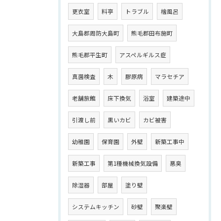
更衣室
料亭
トラブル
檜風呂
大島郡周防大島町
熊毛郡田布施町
熊毛郡平生町
アスペルギルス症
真菌検査
木
膠原病
マラセチア
老舗旅館
床下換気
浴室
建築途中
引渡し前
黒いカビ
カビ被害
幼稚園
保育園
外壁
新築工事中
新築工事
第1種機械換気設備
悪臭
除湿器
部屋
塗り壁
システムキッチン
砂壁
聚楽壁