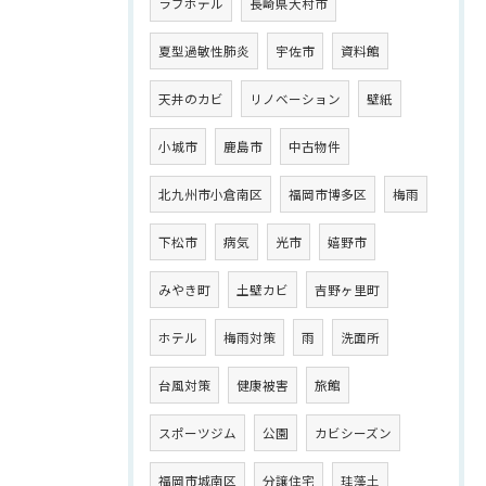
ラブホテル
長崎県大村市
夏型過敏性肺炎
宇佐市
資料館
天井のカビ
リノベーション
壁紙
小城市
鹿島市
中古物件
北九州市小倉南区
福岡市博多区
梅雨
下松市
病気
光市
嬉野市
みやき町
土壁カビ
吉野ヶ里町
ホテル
梅雨対策
雨
洗面所
台風対策
健康被害
旅館
スポーツジム
公園
カビシーズン
福岡市城南区
分譲住宅
珪藻土