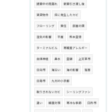
建築中の雨漏れ
新築引き渡し後
賃貸物件
床に発生したカビ
フローリング
責任
部屋の隅
湿気の影響
平屋
熊本空港
ターミナルビル
寒暖差アレルギー
自律神経
鼻水
空調
上天草市
日向市
海沿い
海の影響
塩害
日南市
九州の小京都
取りきれないカビ
シーリングファン
違い
細菌対策
寒冷な季節
臼杵市