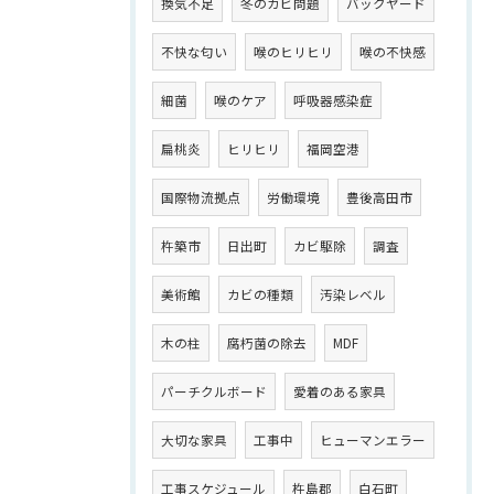
換気不足
冬のカビ問題
バックヤード
不快な匂い
喉のヒリヒリ
喉の不快感
細菌
喉のケア
呼吸器感染症
扁桃炎
ヒリヒリ
福岡空港
国際物流拠点
労働環境
豊後高田市
杵築市
日出町
カビ駆除
調査
美術館
カビの種類
汚染レベル
木の柱
腐朽菌の除去
MDF
パーチクルボード
愛着のある家具
大切な家具
工事中
ヒューマンエラー
工事スケジュール
杵島郡
白石町