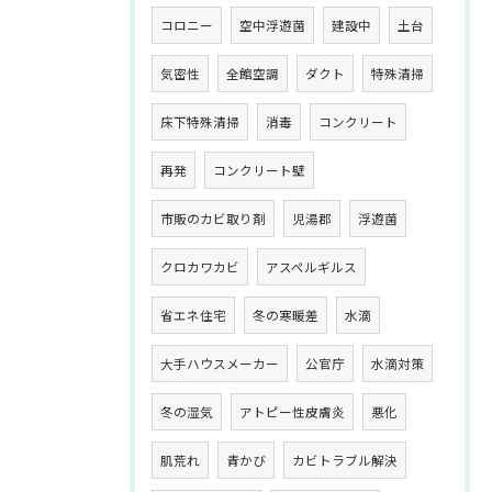
コロニー
空中浮遊菌
建設中
土台
気密性
全館空調
ダクト
特殊清掃
床下特殊清掃
消毒
コンクリート
再発
コンクリート壁
市販のカビ取り剤
児湯郡
浮遊菌
クロカワカビ
アスペルギルス
省エネ住宅
冬の寒暖差
水滴
大手ハウスメーカー
公官庁
水滴対策
冬の湿気
アトピー性皮膚炎
悪化
肌荒れ
青かび
カビトラブル解決