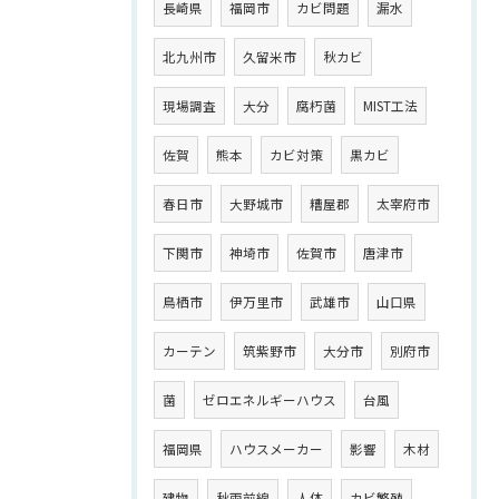
長崎県
福岡市
カビ問題
漏水
北九州市
久留米市
秋カビ
現場調査
大分
腐朽菌
MIST工法
佐賀
熊本
カビ対策
黒カビ
春日市
大野城市
糟屋郡
太宰府市
下関市
神埼市
佐賀市
唐津市
鳥栖市
伊万里市
武雄市
山口県
カーテン
筑紫野市
大分市
別府市
菌
ゼロエネルギーハウス
台風
福岡県
ハウスメーカー
影響
木材
建物
秋雨前線
人体
カビ繁殖