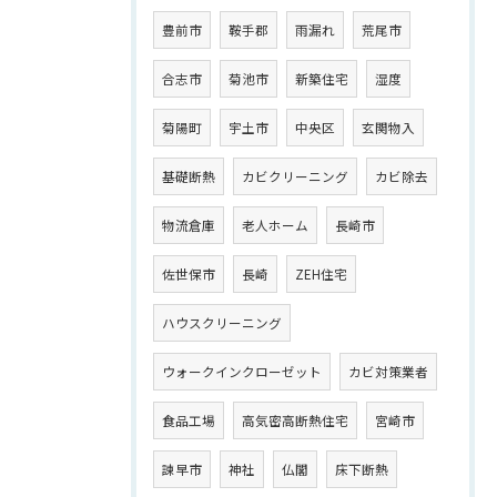
豊前市
鞍手郡
雨漏れ
荒尾市
合志市
菊池市
新築住宅
湿度
菊陽町
宇土市
中央区
玄関物入
基礎断熱
カビクリーニング
カビ除去
物流倉庫
老人ホーム
長崎市
佐世保市
長崎
ZEH住宅
ハウスクリーニング
ウォークインクローゼット
カビ対策業者
食品工場
高気密高断熱住宅
宮崎市
諫早市
神社
仏閣
床下断熱