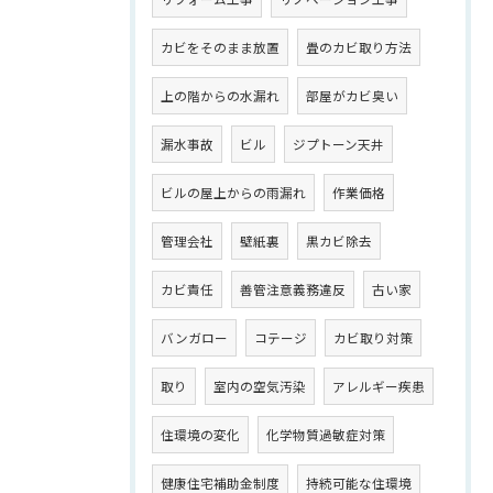
カビをそのまま放置
畳のカビ取り方法
上の階からの水漏れ
部屋がカビ臭い
漏水事故
ビル
ジプトーン天井
ビルの屋上からの雨漏れ
作業価格
管理会社
壁紙裏
黒カビ除去
カビ責任
善管注意義務違反
古い家
バンガロー
コテージ
カビ取り対策
取り
室内の空気汚染
アレルギー疾患
住環境の変化
化学物質過敏症対策
健康住宅補助金制度
持続可能な住環境