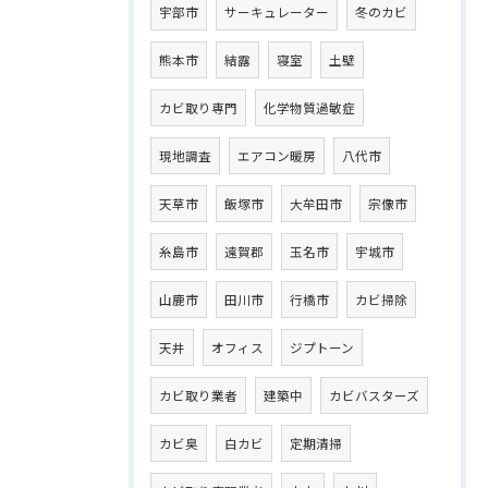
宇部市
サーキュレーター
冬のカビ
熊本市
結露
寝室
土壁
カビ取り専門
化学物質過敏症
現地調査
エアコン暖房
八代市
天草市
飯塚市
大牟田市
宗像市
糸島市
遠賀郡
玉名市
宇城市
山鹿市
田川市
行橋市
カビ掃除
天井
オフィス
ジプトーン
カビ取り業者
建築中
カビバスターズ
カビ臭
白カビ
定期清掃