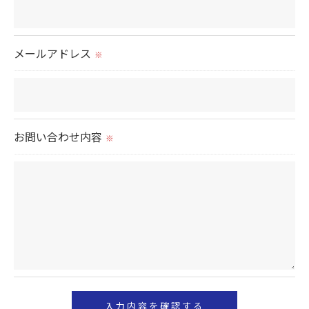
個人情報を外部に委託する場合があります。
これらの委託先に対しては個人情報保護契約等の措
置をとり、適切な監督を行います。
メールアドレス
※
＜個人情報の安全管理＞
当社では、個人情報の漏洩等がなされないよう、適
切に安全管理対策を実施します。
お問い合わせ内容
※
＜個人情報を与えなかった場合に生じる結果＞
必要な情報を頂けない場合は、それに対応した当社
のサービスをご提供できない場合がございますので
予めご了承ください。
＜個人情報の開示･訂正・削除･利用停止の手続につ
いて＞