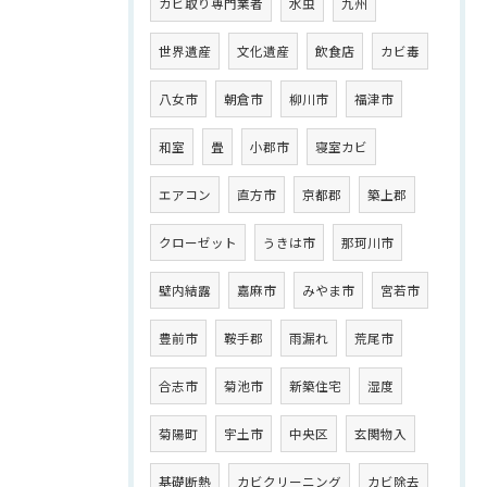
カビ取り専門業者
水虫
九州
世界遺産
文化遺産
飲食店
カビ毒
八女市
朝倉市
柳川市
福津市
和室
畳
小郡市
寝室カビ
エアコン
直方市
京都郡
築上郡
クローゼット
うきは市
那珂川市
壁内結露
嘉麻市
みやま市
宮若市
豊前市
鞍手郡
雨漏れ
荒尾市
合志市
菊池市
新築住宅
湿度
菊陽町
宇土市
中央区
玄関物入
基礎断熱
カビクリーニング
カビ除去