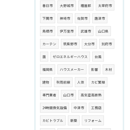
春日市
大野城市
糟屋郡
太宰府市
下関市
神埼市
佐賀市
唐津市
鳥栖市
伊万里市
武雄市
山口県
カーテン
筑紫野市
大分市
別府市
菌
ゼロエネルギーハウス
台風
福岡県
ハウスメーカー
影響
木材
建物
秋雨前線
人体
カビ繁殖
専門業者
山口市
高気密高断熱
24時間換気設備
中津市
工務店
カビトラブル
新築
リフォーム