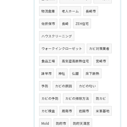
物流倉庫
老人ホーム
長崎市
佐世保市
長崎
ZEH住宅
ハウスクリーニング
ウォークインクローゼット
カビ対策業者
食品工場
高気密高断熱住宅
宮崎市
諫早市
神社
仏閣
床下断熱
予防
カビの原因
カビの匂い
カビの予防
カビの掃除方法
防カビ
カビ検査
周南市
岩国市
米軍基地
Mold
防府市
防府天満宮