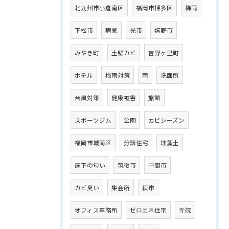
北九州市小倉南区
福岡市博多区
梅雨
下松市
病気
光市
嬉野市
みやき町
土壁カビ
吉野ヶ里町
ホテル
梅雨対策
雨
洗面所
台風対策
健康被害
旅館
スポーツジム
公園
カビシーズン
福岡市城南区
分譲住宅
珪藻土
床下の匂い
筑後市
中間市
カビ臭い
集会所
萩市
オフィス事務所
ゼロエネ住宅
寺院