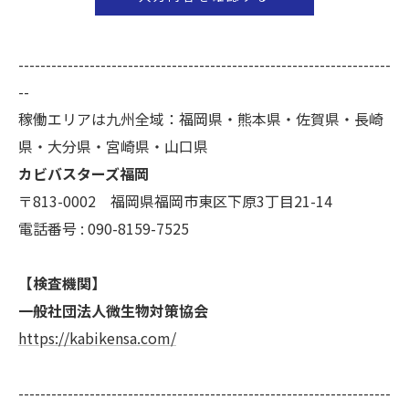
当社では、お客様の個人情報の開示･訂正･削除・利
用停止の手続を定めさせて頂いております。
ご本人である事を確認のうえ、対応させて頂きま
--------------------------------------------------------------------
す。
--
個人情報の開示･訂正･削除・利用停止の具体的手続
稼働エリアは九州全域：福岡県・熊本県・佐賀県・長崎
きにつきましては、お電話でお問合せ下さい。
県・大分県・宮崎県・山口県
カビバスターズ福岡
〒813-0002 福岡県福岡市東区下原3丁目21-14
電話番号 : 090-8159-7525
【検査機関】
一般社団法人微生物対策協会
https://kabikensa.com/
--------------------------------------------------------------------