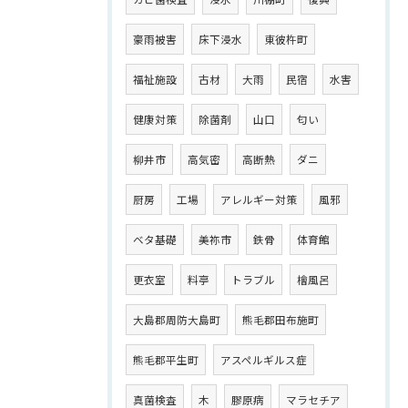
豪雨被害
床下浸水
東彼杵町
福祉施設
古材
大雨
民宿
水害
健康対策
除菌剤
山口
匂い
柳井市
高気密
高断熱
ダニ
厨房
工場
アレルギー対策
風邪
ベタ基礎
美祢市
鉄骨
体育館
更衣室
料亭
トラブル
檜風呂
大島郡周防大島町
熊毛郡田布施町
熊毛郡平生町
アスペルギルス症
真菌検査
木
膠原病
マラセチア