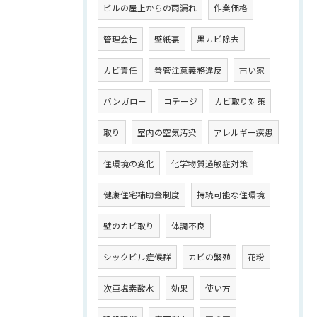
ビルの屋上からの雨漏れ
作業価格
管理会社
壁紙裏
黒カビ除去
カビ責任
善管注意義務違反
古い家
バンガロー
コテージ
カビ取り対策
取り
室内の空気汚染
アレルギー疾患
住環境の変化
化学物質過敏症対策
健康住宅補助金制度
持続可能な住環境
壁のカビ取り
体調不良
シックビル症候群
カビの繁殖
花粉
次亜塩素酸水
効果
使い方