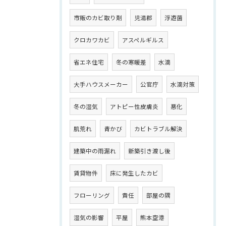
市販のカビ取り剤
児湯郡
浮遊菌
クロカワカビ
アスペルギルス
省エネ住宅
冬の寒暖差
水滴
大手ハウスメーカー
公官庁
水滴対策
冬の湿気
アトピー性皮膚炎
悪化
肌荒れ
青かび
カビトラブル解決
建築中の雨漏れ
新築引き渡し後
賃貸物件
床に発生したカビ
フローリング
責任
部屋の隅
湿気の影響
平屋
熊本空港