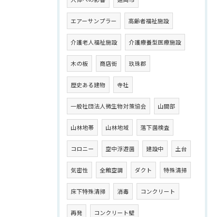
エアーサンプラー
高齢者福祉施設
介護老人福祉施設
介護療養型医療施設
木の板
商店街
玖珠郡
歴史ある建物
寺社
一般社団法人微生物対策協会
山間部
山林地帯
山林地域
落下菌検査
コロニー
空中浮遊菌
建設中
土台
気密性
全館空調
ダクト
特殊清掃
床下特殊清掃
消毒
コンクリート
再発
コンクリート壁