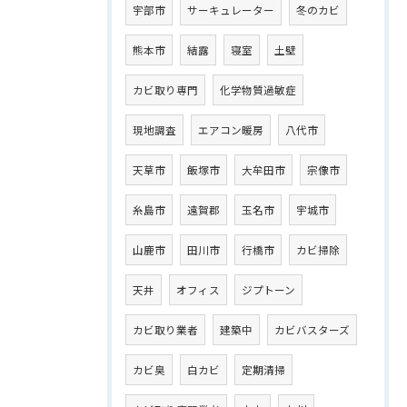
宇部市
サーキュレーター
冬のカビ
熊本市
結露
寝室
土壁
カビ取り専門
化学物質過敏症
現地調査
エアコン暖房
八代市
天草市
飯塚市
大牟田市
宗像市
糸島市
遠賀郡
玉名市
宇城市
山鹿市
田川市
行橋市
カビ掃除
天井
オフィス
ジプトーン
カビ取り業者
建築中
カビバスターズ
カビ臭
白カビ
定期清掃