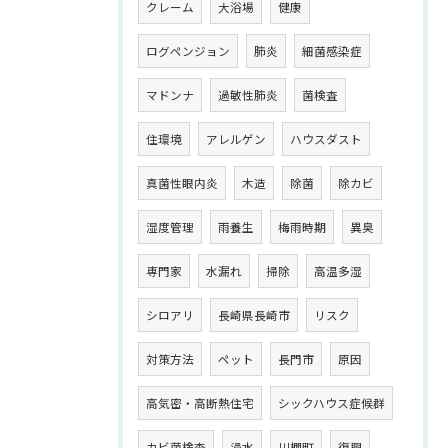
クレーム
大浴場
健康
ログペンジョン
肺炎
細菌感染症
マドンナ
過敏性肺炎
菌検査
住環境
アレルゲン
ハウスダスト
真菌性眼内炎
木造
除菌
除カビ
湿度管理
雨養生
梅雨時期
異臭
専門家
水漏れ
掃除
高温多湿
シロアリ
長崎県長崎市
リスク
対策方法
ペット
長門市
原因
高気密・高断熱住宅
シックハウス症候群
カビ菌検査
浸水
川棚町
復興