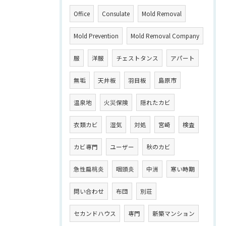
Office
Consulate
Mold Removal
Mold Prevention
Mold Removal Company
服
洋服
チェストタンス
アパート
無垢
天井板
羽目板
島原市
温泉地
火災保険
隠れたカビ
衣類カビ
湿気
対処
宮崎
検査
カビ専門
ユーザー
秋のカビ
急性扁桃炎
咽頭炎
中洲
寒い時期
問い合わせ
布団
別荘
セカンドハウス
専門
新築マンション