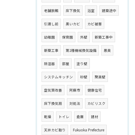
老舗旅館
床下換気
浴室
建築途中
引渡し前
黒いカビ
カビ被害
幼稚園
保育園
外壁
新築工事中
新築工事
第1種機械換気設備
悪臭
除湿器
部屋
塗り壁
システムキッチン
砂壁
聚楽壁
空気質改善
阿蘇市
健康住宅
床下換気扇
対処法
カビリスク
乾燥
トイレ
倉庫
建材
天井カビ取り
Fukuoka Prefecture