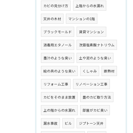
カビの見分け方
上階からの水漏れ
天井の木材
マンションの1階
ブラックモールド
賃貸マンション
消毒用エタノール
次亜塩素酸ナトリウム
墨汁のような臭い
土や泥のような臭い
絵の具のような臭い
くしゃみ
断熱材
リフォーム工事
リノベーション工事
カビをそのまま放置
畳のカビ取り方法
上の階からの水漏れ
部屋がカビ臭い
漏水事故
ビル
ジプトーン天井