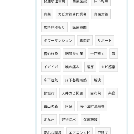
快適な住環境
商業施設
床下乾燥
真菌
カビ対策専門業者
真菌対策
無料見積もり
医療機関
タワーマンション
真菌症
サポート
宿泊施設
咽頭炎対策
一戸建て
喉
イガイガ
喉の痛み
暖房
カビ感染
床下湿気
床下基礎断熱
解決
都城市
天井カビ問題
由布院
糸島
雷山の森
阿蘇
南小国町満願寺
北九州
建物漏水
保育施設
安心な環境
エアコンカビ
戸建て