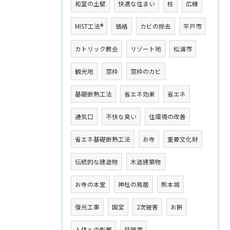
和室の土壁
快適な住まい
柱
広縁
MIST工法®
価格
カビの除去
平戸市
カトリック教会
リゾート地
松浦市
観光地
窓枠
窓枠のカビ
基礎断熱工法
省エネ効果
省エネ
通気口
不快な臭い
住環境の改善
省エネ基礎断熱工法
お寺
重要文化財
伝統的な建造物
木造建築物
お寺の本堂
神社の鳥居
熊本城
復元工事
国宝
2次被害
お餅
人体への影響
延岡市