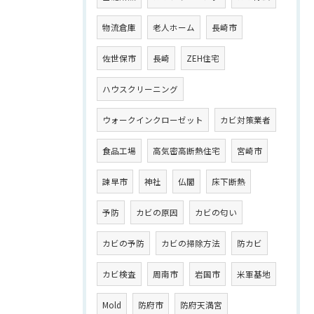
物流倉庫
老人ホーム
長崎市
佐世保市
長崎
ZEH住宅
ハウスクリーニング
ウォークインクローゼット
カビ対策業者
食品工場
高気密高断熱住宅
宮崎市
諫早市
神社
仏閣
床下断熱
予防
カビの原因
カビの匂い
カビの予防
カビの掃除方法
防カビ
カビ検査
周南市
岩国市
米軍基地
Mold
防府市
防府天満宮