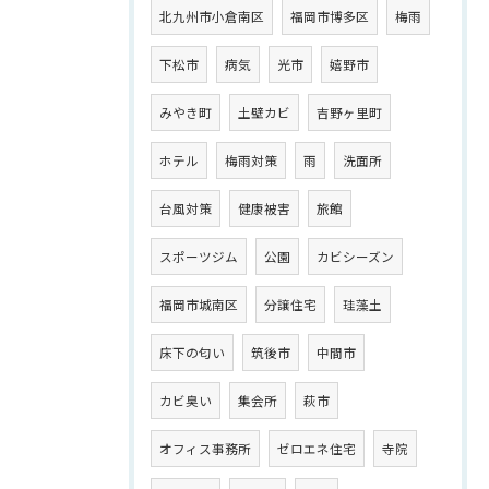
北九州市小倉南区
福岡市博多区
梅雨
下松市
病気
光市
嬉野市
みやき町
土壁カビ
吉野ヶ里町
ホテル
梅雨対策
雨
洗面所
台風対策
健康被害
旅館
スポーツジム
公園
カビシーズン
福岡市城南区
分譲住宅
珪藻土
床下の匂い
筑後市
中間市
カビ臭い
集会所
萩市
オフィス事務所
ゼロエネ住宅
寺院