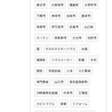
春日市
大野城市
糟屋郡
太宰府市
下関市
神埼市
佐賀市
唐津市
鳥栖市
伊万里市
武雄市
山口県
カーテン
筑紫野市
大分市
別府市
菌
ゼロエネルギーハウス
台風
福岡県
ハウスメーカー
影響
木材
建物
秋雨前線
人体
カビ繁殖
専門業者
山口市
高気密高断熱
24時間換気設備
中津市
工務店
カビトラブル
新築
リフォーム