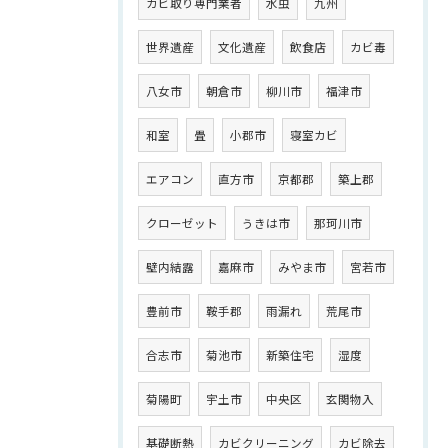
カビ取り専門業者
水虫
九州
世界遺産
文化遺産
飲食店
カビ毒
八女市
朝倉市
柳川市
福津市
和室
畳
小郡市
寝室カビ
エアコン
直方市
京都郡
築上郡
クローゼット
うきは市
那珂川市
壁内結露
嘉麻市
みやま市
宮若市
豊前市
鞍手郡
雨漏れ
荒尾市
合志市
菊池市
新築住宅
湿度
菊陽町
宇土市
中央区
玄関物入
基礎断熱
カビクリーニング
カビ除去