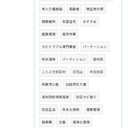
老人介護施設
高齢者
微生物対策
健康維持
気密住宅
おすすめ
倉庫環境
高所作業
カビトラブル専門業者
パーテーション
年末清掃
パーティション
湯布院
ことぶき別荘村
立花山
中古別荘
阿蘇市小倉
日田市天ケ瀬
湯布院町塚原高原
別荘カビ取り
別荘生活
年末大掃除
健康管理
領事館
交番
清潔な環境