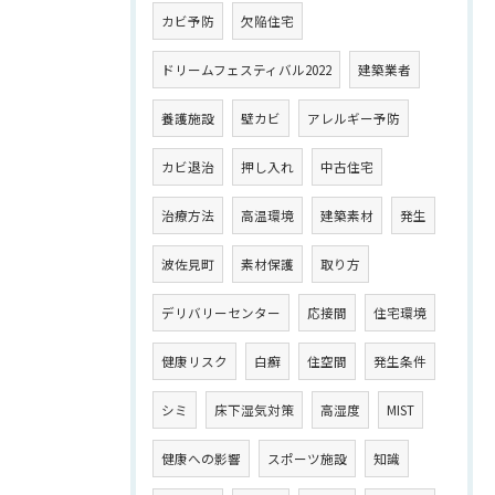
カビ予防
欠陥住宅
ドリームフェスティバル2022
建築業者
養護施設
壁カビ
アレルギー予防
カビ退治
押し入れ
中古住宅
治療方法
高温環境
建築素材
発生
波佐見町
素材保護
取り方
デリバリーセンター
応接間
住宅環境
健康リスク
白癬
住空間
発生条件
シミ
床下湿気対策
高湿度
MIST
健康への影響
スポーツ施設
知識