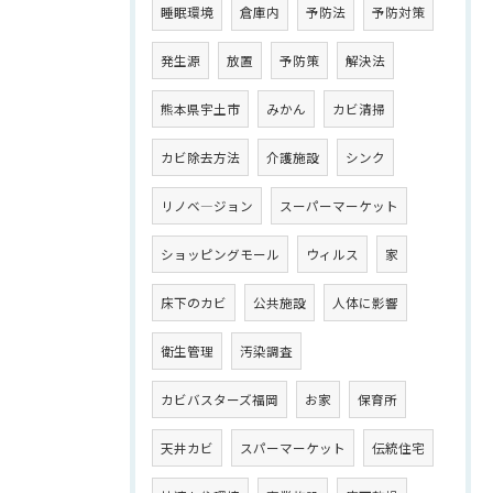
睡眠環境
倉庫内
予防法
予防対策
発生源
放置
予防策
解決法
熊本県宇土市
みかん
カビ清掃
カビ除去方法
介護施設
シンク
リノベ―ジョン
スーパーマーケット
ショッピングモール
ウィルス
家
床下のカビ
公共施設
人体に影響
衛生管理
汚染調査
カビバスターズ福岡
お家
保育所
天井カビ
スパーマーケット
伝統住宅