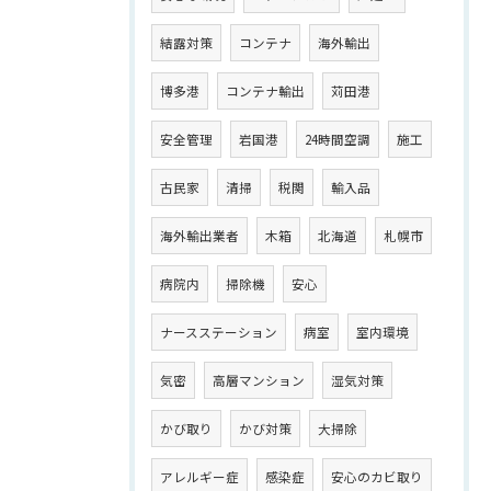
結露対策
コンテナ
海外輸出
博多港
コンテナ輸出
苅田港
安全管理
岩国港
24時間空調
施工
古民家
清掃
税関
輸入品
海外輸出業者
木箱
北海道
札幌市
病院内
掃除機
安心
ナースステーション
病室
室内環境
気密
高層マンション
湿気対策
かび取り
かび対策
大掃除
アレルギー症
感染症
安心のカビ取り