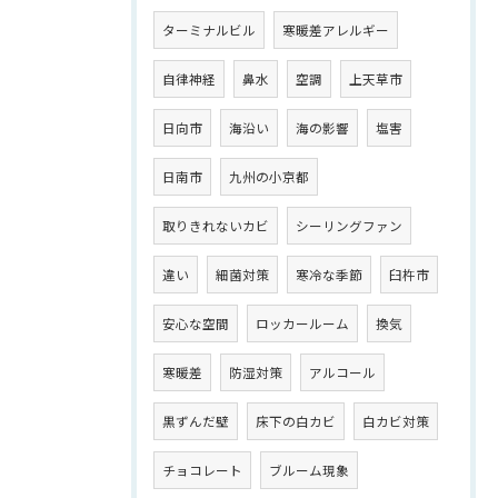
ターミナルビル
寒暖差アレルギー
自律神経
鼻水
空調
上天草市
日向市
海沿い
海の影響
塩害
日南市
九州の小京都
取りきれないカビ
シーリングファン
違い
細菌対策
寒冷な季節
臼杵市
安心な空間
ロッカールーム
換気
寒暖差
防湿対策
アルコール
黒ずんだ壁
床下の白カビ
白カビ対策
チョコレート
ブルーム現象