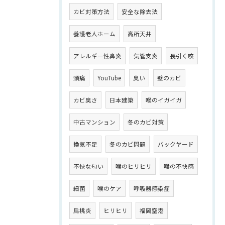
カビ対策方法
安全な除去法
養護老人ホーム
高所天井
アレルギー性鼻炎
気管支炎
長引く咳
頭痛
YouTube
臭い
壁のカビ
カビ臭さ
日本建築
喉のイガイガ
中古マンション
冬のカビ対策
換気不足
冬のカビ問題
バックヤード
不快な匂い
喉のヒリヒリ
喉の不快感
細菌
喉のケア
呼吸器感染症
扁桃炎
ヒリヒリ
福岡空港