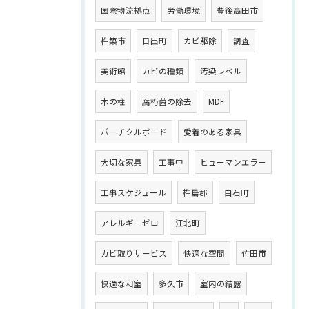
国際物流拠点
労働環境
豊後高田市
杵築市
日出町
カビ駆除
調査
美術館
カビの種類
汚染レベル
木の柱
腐朽菌の除去
MDF
パーチクルボード
愛着のある家具
大切な家具
工事中
ヒューマンエラー
工事スケジュール
杵島郡
白石町
アレルギーゼロ
江北町
カビ取りサービス
快適な空間
竹田市
快適な和室
多久市
室内の結露