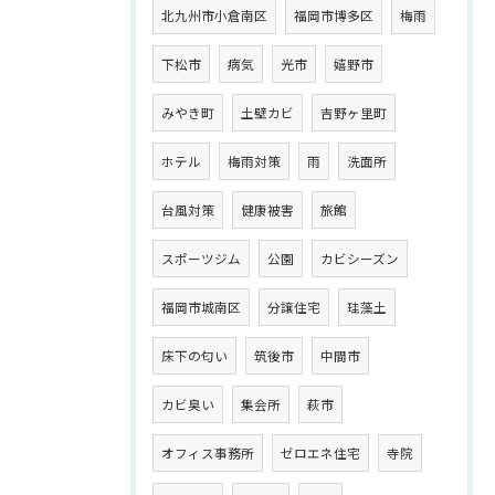
北九州市小倉南区
福岡市博多区
梅雨
下松市
病気
光市
嬉野市
みやき町
土壁カビ
吉野ヶ里町
ホテル
梅雨対策
雨
洗面所
台風対策
健康被害
旅館
スポーツジム
公園
カビシーズン
福岡市城南区
分譲住宅
珪藻土
床下の匂い
筑後市
中間市
カビ臭い
集会所
萩市
オフィス事務所
ゼロエネ住宅
寺院