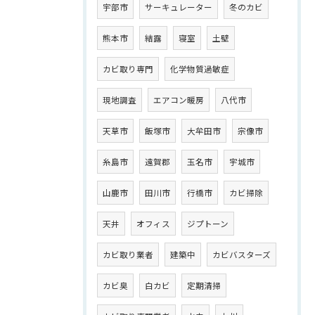
宇部市
サーキュレーター
冬のカビ
熊本市
結露
寝室
土壁
カビ取り専門
化学物質過敏症
現地調査
エアコン暖房
八代市
天草市
飯塚市
大牟田市
宗像市
糸島市
遠賀郡
玉名市
宇城市
山鹿市
田川市
行橋市
カビ掃除
天井
オフィス
ジプトーン
カビ取り業者
建築中
カビバスターズ
カビ臭
白カビ
定期清掃