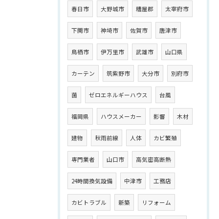
春日市
大野城市
糟屋郡
太宰府市
下関市
神埼市
佐賀市
唐津市
鳥栖市
伊万里市
武雄市
山口県
カーテン
筑紫野市
大分市
別府市
菌
ゼロエネルギーハウス
台風
福岡県
ハウスメーカー
影響
木材
建物
秋雨前線
人体
カビ繁殖
専門業者
山口市
高気密高断熱
24時間換気設備
中津市
工務店
カビトラブル
新築
リフォーム