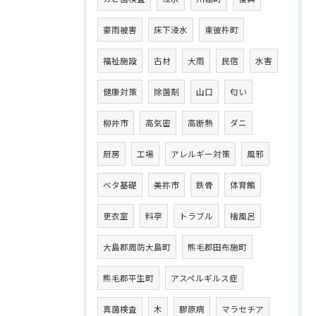
豪雨被害
床下浸水
東彼杵町
福祉施設
古材
大雨
民宿
水害
健康対策
除菌剤
山口
匂い
柳井市
高気密
高断熱
ダニ
厨房
工場
アレルギー対策
風邪
ベタ基礎
美祢市
鉄骨
体育館
更衣室
料亭
トラブル
檜風呂
大島郡周防大島町
熊毛郡田布施町
熊毛郡平生町
アスペルギルス症
真菌検査
木
膠原病
マラセチア