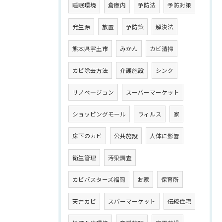
睡眠環境
倉庫内
予防法
予防対策
発生源
放置
予防策
解決法
熊本県宇土市
みかん
カビ清掃
カビ除去方法
介護施設
シンク
リノベ―ジョン
スーパーマーケット
ショッピングモール
ウィルス
家
床下のカビ
公共施設
人体に影響
衛生管理
汚染調査
カビバスターズ福岡
お家
保育所
天井カビ
スパーマーケット
伝統住宅