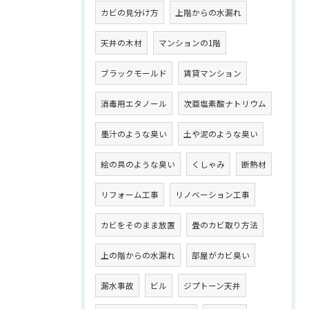
カビの見分け方
上階からの水漏れ
天井の木材
マンションの1階
ブラックモールド
賃貸マンション
消毒用エタノール
次亜塩素酸ナトリウム
墨汁のような臭い
土や泥のような臭い
絵の具のような臭い
くしゃみ
断熱材
リフォーム工事
リノベーション工事
カビをそのまま放置
畳のカビ取り方法
上の階からの水漏れ
部屋がカビ臭い
漏水事故
ビル
ジプトーン天井