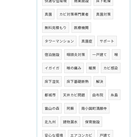
快適な住環境
商業施設
床下乾燥
真菌
カビ対策専門業者
真菌対策
無料見積もり
医療機関
タワーマンション
真菌症
サポート
宿泊施設
咽頭炎対策
一戸建て
喉
イガイガ
喉の痛み
暖房
カビ感染
床下湿気
床下基礎断熱
解決
都城市
天井カビ問題
由布院
糸島
雷山の森
阿蘇
南小国町満願寺
北九州
建物漏水
保育施設
安心な環境
エアコンカビ
戸建て