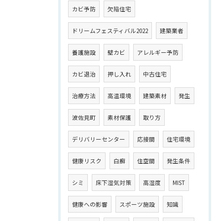
カビ予防
欠陥住宅
ドリームフェスティバル2022
建築業者
養護施設
壁カビ
アレルギー予防
カビ退治
押し入れ
中古住宅
治療方法
高温環境
建築素材
発生
波佐見町
素材保護
取り方
デリバリーセンター
応接間
住宅環境
健康リスク
白癬
住空間
発生条件
シミ
床下湿気対策
高湿度
MIST
健康への影響
スポーツ施設
知識