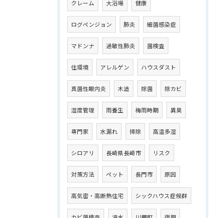
クレーム
大浴場
健康
ログペンジョン
肺炎
細菌感染症
マドンナ
過敏性肺炎
菌検査
住環境
アレルゲン
ハウスダスト
真菌性眼内炎
木造
除菌
除カビ
湿度管理
雨養生
梅雨時期
異臭
専門家
水漏れ
掃除
高温多湿
シロアリ
長崎県長崎市
リスク
対策方法
ペット
長門市
原因
高気密・高断熱住宅
シックハウス症候群
カビ菌検査
浸水
川棚町
復興