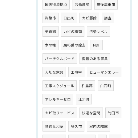
国際物流拠点
労働環境
豊後高田市
杵築市
日出町
カビ駆除
調査
美術館
カビの種類
汚染レベル
木の柱
腐朽菌の除去
MDF
パーチクルボード
愛着のある家具
大切な家具
工事中
ヒューマンエラー
工事スケジュール
杵島郡
白石町
アレルギーゼロ
江北町
カビ取りサービス
快適な空間
竹田市
快適な和室
多久市
室内の結露