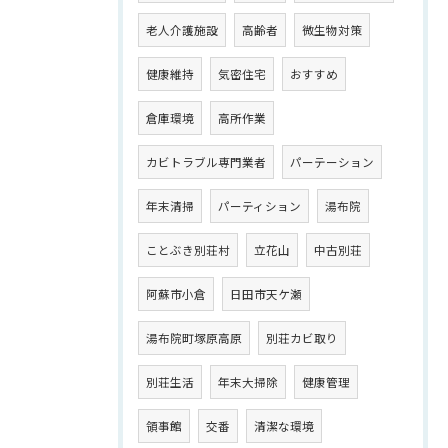
老人介護施設
高齢者
微生物対策
健康維持
気密住宅
おすすめ
倉庫環境
高所作業
カビトラブル専門業者
パーテーション
年末清掃
パーティション
湯布院
ことぶき別荘村
立花山
中古別荘
阿蘇市小倉
日田市天ケ瀬
湯布院町塚原高原
別荘カビ取り
別荘生活
年末大掃除
健康管理
領事館
交番
清潔な環境