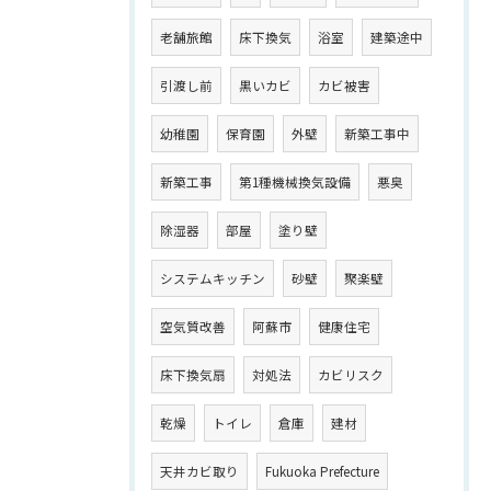
老舗旅館
床下換気
浴室
建築途中
引渡し前
黒いカビ
カビ被害
幼稚園
保育園
外壁
新築工事中
新築工事
第1種機械換気設備
悪臭
除湿器
部屋
塗り壁
システムキッチン
砂壁
聚楽壁
空気質改善
阿蘇市
健康住宅
床下換気扇
対処法
カビリスク
乾燥
トイレ
倉庫
建材
天井カビ取り
Fukuoka Prefecture