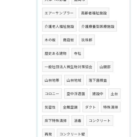
エアーサンプラー
高齢者福祉施設
介護老人福祉施設
介護療養型医療施設
木の板
商店街
玖珠郡
歴史ある建物
寺社
一般社団法人微生物対策協会
山間部
山林地帯
山林地域
落下菌検査
コロニー
空中浮遊菌
建設中
土台
気密性
全館空調
ダクト
特殊清掃
床下特殊清掃
消毒
コンクリート
再発
コンクリート壁