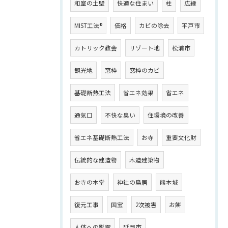
和室の土壁
快適な住まい
柱
広縁
MIST工法®
価格
カビの除去
平戸市
カトリック教会
リゾート地
松浦市
観光地
窓枠
窓枠のカビ
基礎断熱工法
省エネ効果
省エネ
通気口
不快な臭い
住環境の改善
省エネ基礎断熱工法
お寺
重要文化財
伝統的な建造物
木造建築物
お寺の本堂
神社の鳥居
熊本城
復元工事
国宝
2次被害
お餅
人体への影響
延岡市