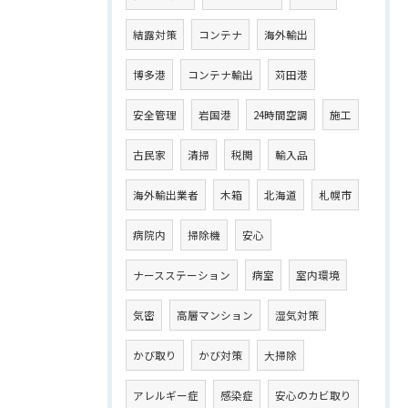
結露対策
コンテナ
海外輸出
博多港
コンテナ輸出
苅田港
安全管理
岩国港
24時間空調
施工
古民家
清掃
税関
輸入品
海外輸出業者
木箱
北海道
札幌市
病院内
掃除機
安心
ナースステーション
病室
室内環境
気密
高層マンション
湿気対策
かび取り
かび対策
大掃除
アレルギー症
感染症
安心のカビ取り