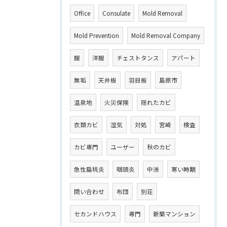
Office
Consulate
Mold Removal
Mold Prevention
Mold Removal Company
服
洋服
チェストタンス
アパート
無垢
天井板
羽目板
島原市
温泉地
火災保険
隠れたカビ
衣類カビ
湿気
対処
宮崎
検査
カビ専門
ユーザー
秋のカビ
急性扁桃炎
咽頭炎
中洲
寒い時期
問い合わせ
布団
別荘
セカンドハウス
専門
新築マンション