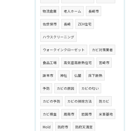
物流倉庫
老人ホーム
長崎市
佐世保市
長崎
ZEH住宅
ハウスクリーニング
ウォークインクローゼット
カビ対策業者
食品工場
高気密高断熱住宅
宮崎市
諫早市
神社
仏閣
床下断熱
予防
カビの原因
カビの匂い
カビの予防
カビの掃除方法
防カビ
カビ検査
周南市
岩国市
米軍基地
Mold
防府市
防府天満宮