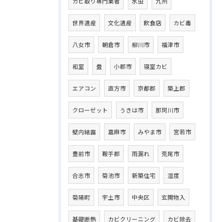
カビ取り専門業者
水虫
九州
世界遺産
文化遺産
飲食店
カビ毒
八女市
朝倉市
柳川市
福津市
和室
畳
小郡市
寝室カビ
エアコン
直方市
京都郡
築上郡
クローゼット
うきは市
那珂川市
壁内結露
嘉麻市
みやま市
宮若市
豊前市
鞍手郡
雨漏れ
荒尾市
合志市
菊池市
新築住宅
湿度
菊陽町
宇土市
中央区
玄関物入
基礎断熱
カビクリーニング
カビ除去