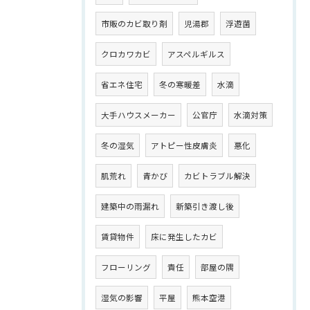
市販のカビ取り剤
児湯郡
浮遊菌
クロカワカビ
アスペルギルス
省エネ住宅
冬の寒暖差
水滴
大手ハウスメーカー
公官庁
水滴対策
冬の湿気
アトピー性皮膚炎
悪化
肌荒れ
青かび
カビトラブル解決
建築中の雨漏れ
新築引き渡し後
賃貸物件
床に発生したカビ
フローリング
責任
部屋の隅
湿気の影響
平屋
熊本空港