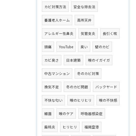
カビ対策方法
安全な除去法
養護老人ホーム
高所天井
アレルギー性鼻炎
気管支炎
長引く咳
頭痛
YouTube
臭い
壁のカビ
カビ臭さ
日本建築
喉のイガイガ
中古マンション
冬のカビ対策
換気不足
冬のカビ問題
バックヤード
不快な匂い
喉のヒリヒリ
喉の不快感
細菌
喉のケア
呼吸器感染症
扁桃炎
ヒリヒリ
福岡空港