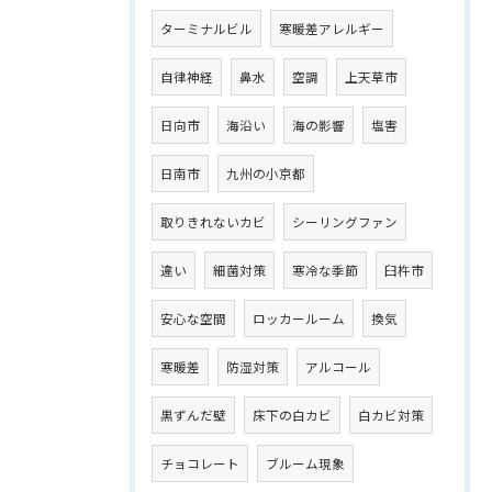
ターミナルビル
寒暖差アレルギー
自律神経
鼻水
空調
上天草市
日向市
海沿い
海の影響
塩害
日南市
九州の小京都
取りきれないカビ
シーリングファン
違い
細菌対策
寒冷な季節
臼杵市
安心な空間
ロッカールーム
換気
寒暖差
防湿対策
アルコール
黒ずんだ壁
床下の白カビ
白カビ対策
チョコレート
ブルーム現象