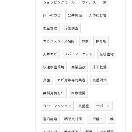
ショッピングモール
ウィルス
家
床下のカビ
公共施設
人体に影響
衛生管理
汚染調査
カビバスターズ福岡
お家
保育所
天井カビ
スパーマーケット
伝統住宅
快適な住環境
商業施設
床下乾燥
真菌
カビ対策専門業者
真菌対策
無料見積もり
医療機関
タワーマンション
真菌症
サポート
宿泊施設
咽頭炎対策
一戸建て
喉
イガイガ
喉の痛み
暖房
カビ感染