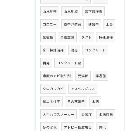
山林地帯
山林地域
落下菌検査
コロニー
空中浮遊菌
建設中
土台
気密性
全館空調
ダクト
特殊清掃
床下特殊清掃
消毒
コンクリート
再発
コンクリート壁
市販のカビ取り剤
児湯郡
浮遊菌
クロカワカビ
アスペルギルス
省エネ住宅
冬の寒暖差
水滴
大手ハウスメーカー
公官庁
水滴対策
冬の湿気
アトピー性皮膚炎
悪化