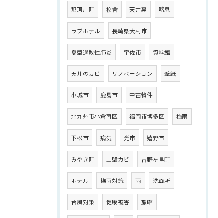
那珂川町
校舎
天井裏
喘息
ラブホテル
長崎県大村市
夏型過敏性肺炎
宇佐市
資料館
天井のカビ
リノベーション
壁紙
小城市
鹿島市
中古物件
北九州市小倉南区
福岡市博多区
梅雨
下松市
病気
光市
嬉野市
みやき町
土壁カビ
吉野ヶ里町
ホテル
梅雨対策
雨
洗面所
台風対策
健康被害
旅館