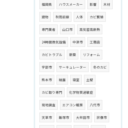
福岡県
ハウスメーカー
影響
木材
建物
秋雨前線
人体
カビ繁殖
専門業者
山口市
高気密高断熱
24時間換気設備
中津市
工務店
カビトラブル
新築
リフォーム
宇部市
サーキュレーター
冬のカビ
熊本市
結露
寝室
土壁
カビ取り専門
化学物質過敏症
現地調査
エアコン暖房
八代市
天草市
飯塚市
大牟田市
宗像市