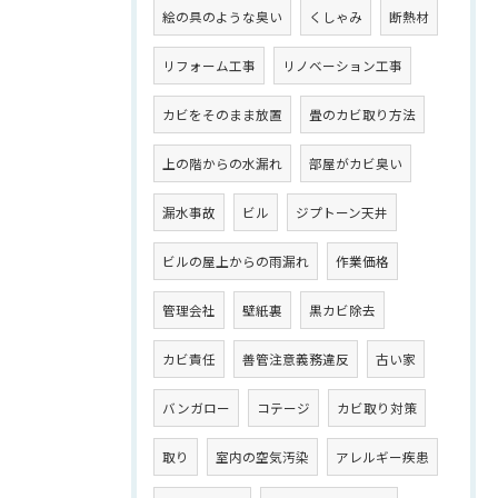
絵の具のような臭い
くしゃみ
断熱材
リフォーム工事
リノベーション工事
カビをそのまま放置
畳のカビ取り方法
上の階からの水漏れ
部屋がカビ臭い
漏水事故
ビル
ジプトーン天井
ビルの屋上からの雨漏れ
作業価格
管理会社
壁紙裏
黒カビ除去
カビ責任
善管注意義務違反
古い家
バンガロー
コテージ
カビ取り対策
取り
室内の空気汚染
アレルギー疾患