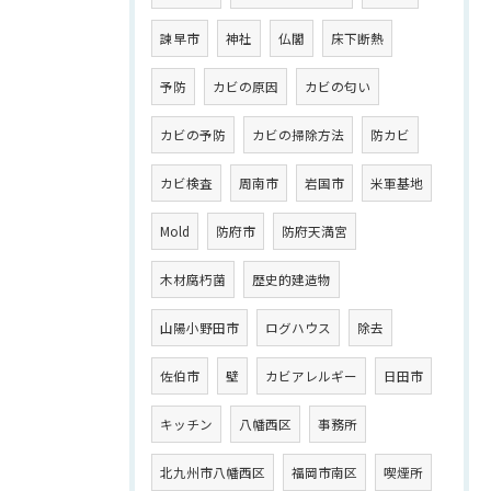
諫早市
神社
仏閣
床下断熱
予防
カビの原因
カビの匂い
カビの予防
カビの掃除方法
防カビ
カビ検査
周南市
岩国市
米軍基地
Mold
防府市
防府天満宮
木材腐朽菌
歴史的建造物
山陽小野田市
ログハウス
除去
佐伯市
壁
カビアレルギー
日田市
キッチン
八幡西区
事務所
北九州市八幡西区
福岡市南区
喫煙所