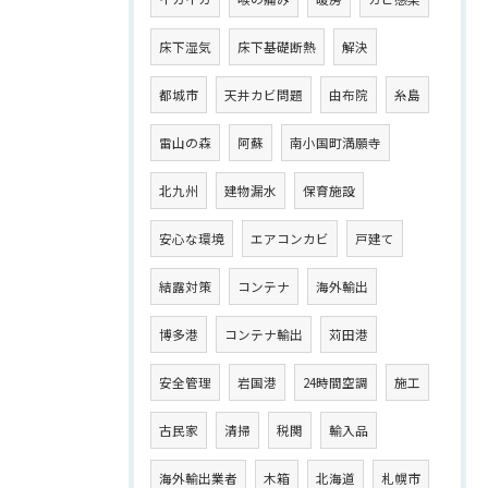
床下湿気
床下基礎断熱
解決
都城市
天井カビ問題
由布院
糸島
雷山の森
阿蘇
南小国町満願寺
北九州
建物漏水
保育施設
安心な環境
エアコンカビ
戸建て
結露対策
コンテナ
海外輸出
博多港
コンテナ輸出
苅田港
安全管理
岩国港
24時間空調
施工
古民家
清掃
税関
輸入品
海外輸出業者
木箱
北海道
札幌市