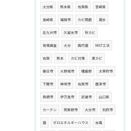
大分県
熊本県
佐賀県
宮崎県
長崎県
福岡市
カビ問題
漏水
北九州市
久留米市
秋カビ
現場調査
大分
腐朽菌
MIST工法
佐賀
熊本
カビ対策
黒カビ
春日市
大野城市
糟屋郡
太宰府市
下関市
神埼市
佐賀市
唐津市
鳥栖市
伊万里市
武雄市
山口県
カーテン
筑紫野市
大分市
別府市
菌
ゼロエネルギーハウス
台風