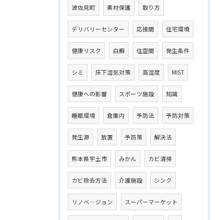
波佐見町
素材保護
取り方
デリバリーセンター
応接間
住宅環境
健康リスク
白癬
住空間
発生条件
シミ
床下湿気対策
高湿度
MIST
健康への影響
スポーツ施設
知識
睡眠環境
倉庫内
予防法
予防対策
発生源
放置
予防策
解決法
熊本県宇土市
みかん
カビ清掃
カビ除去方法
介護施設
シンク
リノベ―ジョン
スーパーマーケット