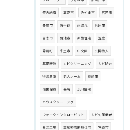
壁内結露
嘉麻市
みやま市
宮若市
豊前市
鞍手郡
雨漏れ
荒尾市
合志市
菊池市
新築住宅
湿度
菊陽町
宇土市
中央区
玄関物入
基礎断熱
カビクリーニング
カビ除去
物流倉庫
老人ホーム
長崎市
佐世保市
長崎
ZEH住宅
ハウスクリーニング
ウォークインクローゼット
カビ対策業者
食品工場
高気密高断熱住宅
宮崎市