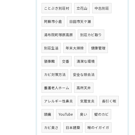
ことぶき別荘村
立花山
中古別荘
阿蘇市小倉
日田市天ケ瀬
湯布院町塚原高原
別荘カビ取り
別荘生活
年末大掃除
健康管理
領事館
交番
清潔な環境
カビ対策方法
安全な除去法
養護老人ホーム
高所天井
アレルギー性鼻炎
気管支炎
長引く咳
頭痛
YouTube
臭い
壁のカビ
カビ臭さ
日本建築
喉のイガイガ