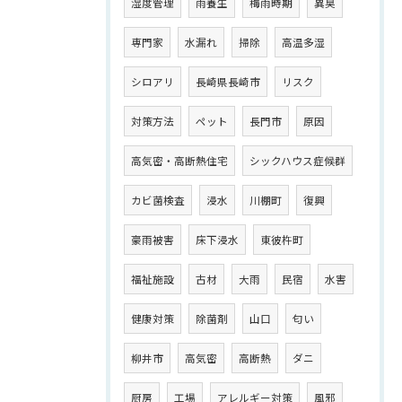
湿度管理
雨養生
梅雨時期
異臭
専門家
水漏れ
掃除
高温多湿
シロアリ
長崎県長崎市
リスク
対策方法
ペット
長門市
原因
高気密・高断熱住宅
シックハウス症候群
カビ菌検査
浸水
川棚町
復興
豪雨被害
床下浸水
東彼杵町
福祉施設
古材
大雨
民宿
水害
健康対策
除菌剤
山口
匂い
柳井市
高気密
高断熱
ダニ
厨房
工場
アレルギー対策
風邪