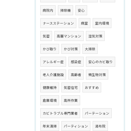
病院内
掃除機
安心
ナースステーション
病室
室内環境
気密
高層マンション
湿気対策
かび取り
かび対策
大掃除
アレルギー症
感染症
安心のカビ取り
老人介護施設
高齢者
微生物対策
健康維持
気密住宅
おすすめ
倉庫環境
高所作業
カビトラブル専門業者
パーテーション
年末清掃
パーティション
湯布院