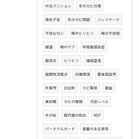
中古マンション
冬のカビ対策
換気不足
冬のカビ問題
バックヤード
不快な匂い
喉のヒリヒリ
喉の不快感
細菌
喉のケア
呼吸器感染症
扁桃炎
ヒリヒリ
福岡空港
国際物流拠点
労働環境
豊後高田市
杵築市
日出町
カビ駆除
調査
美術館
カビの種類
汚染レベル
木の柱
腐朽菌の除去
MDF
パーチクルボード
愛着のある家具