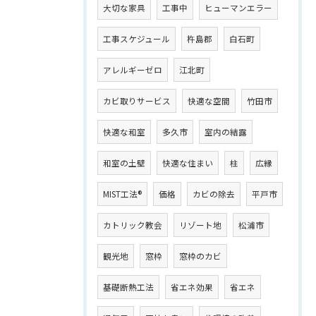
大切な家具
工事中
ヒューマンエラー
工事スケジュール
杵島郡
白石町
アレルギーゼロ
江北町
カビ取りサービス
快適な空間
竹田市
快適な和室
多久市
室内の結露
和室の土壁
快適な住まい
柱
広縁
MIST工法®
価格
カビの除去
平戸市
カトリック教会
リゾート地
松浦市
観光地
窓枠
窓枠のカビ
基礎断熱工法
省エネ効果
省エネ