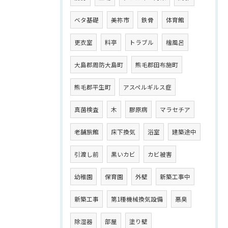
ベタ基礎
美祢市
鉄骨
体育館
更衣室
料亭
トラブル
檜風呂
大島郡周防大島町
熊毛郡田布施町
熊毛郡平生町
アスペルギルス症
真菌検査
木
膠原病
マラセチア
老舗旅館
床下換気
浴室
建築途中
引渡し前
黒いカビ
カビ被害
幼稚園
保育園
外壁
新築工事中
新築工事
第1種機械換気設備
悪臭
除湿器
部屋
塗り壁