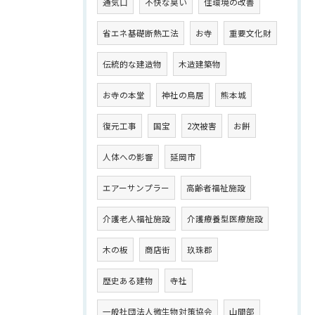
通気口
不快な臭い
住環境の改善
省エネ基礎断熱工法
お寺
重要文化財
伝統的な建造物
木造建築物
お寺の本堂
神社の鳥居
熊本城
復元工事
国宝
2次被害
お餅
人体への影響
延岡市
エアーサンプラー
高齢者福祉施設
介護老人福祉施設
介護療養型医療施設
木の板
商店街
玖珠郡
歴史ある建物
寺社
一般社団法人微生物対策協会
山間部