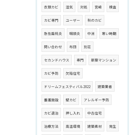
衣類カビ
湿気
対処
宮崎
検査
カビ専門
ユーザー
秋のカビ
急性扁桃炎
咽頭炎
中洲
寒い時期
問い合わせ
布団
別荘
セカンドハウス
専門
新築マンション
カビ予防
欠陥住宅
ドリームフェスティバル2022
建築業者
養護施設
壁カビ
アレルギー予防
カビ退治
押し入れ
中古住宅
治療方法
高温環境
建築素材
発生