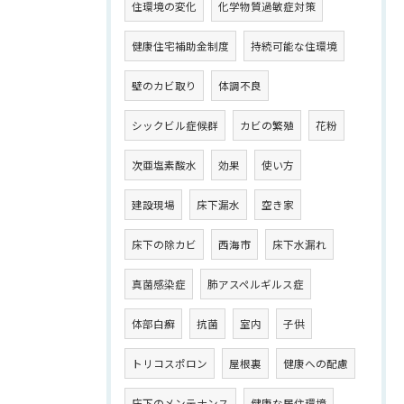
住環境の変化
化学物質過敏症対策
健康住宅補助金制度
持続可能な住環境
壁のカビ取り
体調不良
シックビル症候群
カビの繁殖
花粉
次亜塩素酸水
効果
使い方
建設現場
床下漏水
空き家
床下の除カビ
西海市
床下水漏れ
真菌感染症
肺アスペルギルス症
体部白癬
抗菌
室内
子供
トリコスポロン
屋根裏
健康への配慮
床下のメンテナンス
健康な居住環境