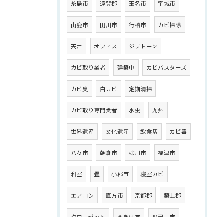
糸島市
遠賀郡
玉名市
宇城市
山鹿市
田川市
行橋市
カビ掃除
天井
オフィス
ジプトーン
カビ取り業者
建築中
カビバスターズ
カビ臭
白カビ
定期清掃
カビ取り専門業者
水虫
九州
世界遺産
文化遺産
飲食店
カビ毒
八女市
朝倉市
柳川市
福津市
和室
畳
小郡市
寝室カビ
エアコン
直方市
京都郡
築上郡
クローゼット
うきは市
那珂川市