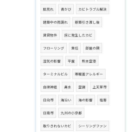
肌荒れ
青かび
カビトラブル解決
建築中の雨漏れ
新築引き渡し後
賃貸物件
床に発生したカビ
フローリング
責任
部屋の隅
湿気の影響
平屋
熊本空港
ターミナルビル
寒暖差アレルギー
自律神経
鼻水
空調
上天草市
日向市
海沿い
海の影響
塩害
日南市
九州の小京都
取りきれないカビ
シーリングファン