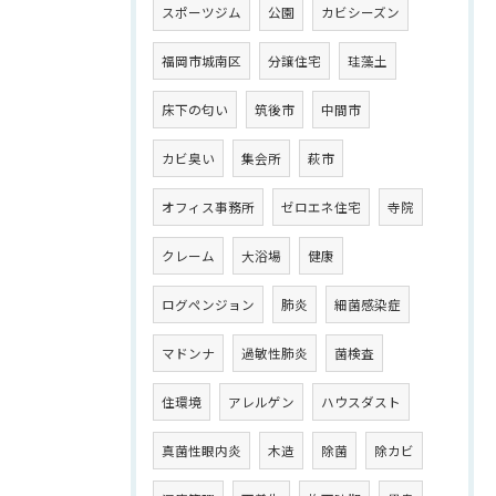
スポーツジム
公園
カビシーズン
福岡市城南区
分譲住宅
珪藻土
床下の匂い
筑後市
中間市
カビ臭い
集会所
萩市
オフィス事務所
ゼロエネ住宅
寺院
クレーム
大浴場
健康
ログペンジョン
肺炎
細菌感染症
マドンナ
過敏性肺炎
菌検査
住環境
アレルゲン
ハウスダスト
真菌性眼内炎
木造
除菌
除カビ