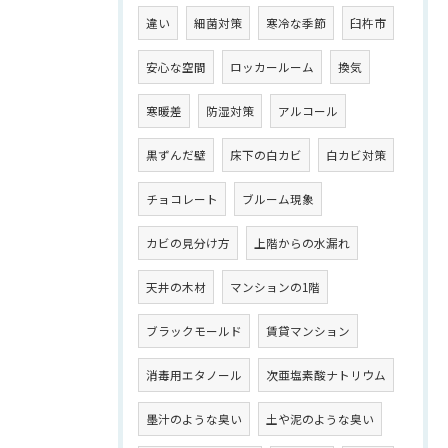
違い
細菌対策
寒冷な季節
臼杵市
安心な空間
ロッカールーム
換気
寒暖差
防湿対策
アルコール
黒ずんだ壁
床下の白カビ
白カビ対策
チョコレート
ブルーム現象
カビの見分け方
上階からの水漏れ
天井の木材
マンションの1階
ブラックモールド
賃貸マンション
消毒用エタノール
次亜塩素酸ナトリウム
墨汁のような臭い
土や泥のような臭い