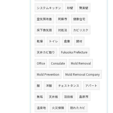
システムキッチン
砂壁
聚楽壁
空気質改善
阿蘇市
健康住宅
床下換気扇
対処法
カビリスク
乾燥
トイレ
倉庫
建材
天井カビ取り
Fukuoka Prefecture
Office
Consulate
Mold Removal
Mold Prevention
Mold Removal Company
服
洋服
チェストタンス
アパート
無垢
天井板
羽目板
島原市
温泉地
火災保険
隠れたカビ