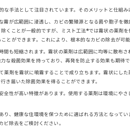
新的な手法として注目されています。そのメリットと仕組み
細な霧が広範囲に浸透し、カビの繁殖源となる菌や胞子を徹
り除くことが一般的ですが、ミスト工法®では霧状の薬剤を
ることができます。これにより、根本的なカビの除去が可能
業時間も短縮されます。霧状の薬剤は広範囲に均等に散布さ
強力な殺菌効果を持っており、再発を防止する効果も期待で
して薬剤を霧状に噴霧することで成り立ちます。霧状にした
で行き届いた除菌効果を得ることができます。
も安全性が高い特徴があります。使用する薬剤は環境にやさ
であり、健康な住環境を保つために選ばれる方法となってい
カビ除去をご検討ください。