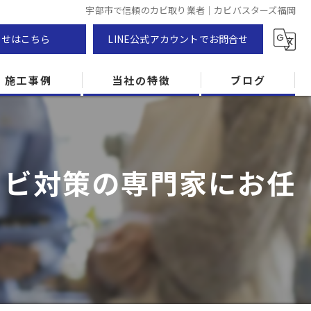
宇部市で信頼のカビ取り業者｜カビバスターズ福岡
わせはこちら
LINE公式アカウントでお問合せ
施工事例
当社の特徴
ブログ
カビ除去
防カビ
カビ対策の専門家にお任
カビ専門
ZEH住宅
カビ検査