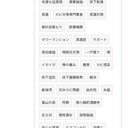
快適な住環境
商業施設
床下乾燥
真菌
カビ対策専門業者
真菌対策
無料見積もり
医療機関
タワーマンション
真菌症
サポート
宿泊施設
咽頭炎対策
一戸建て
喉
イガイガ
喉の痛み
暖房
カビ感染
床下湿気
床下基礎断熱
解決
都城市
天井カビ問題
由布院
糸島
雷山の森
阿蘇
南小国町満願寺
北九州
建物漏水
保育施設
安心な環境
エアコンカビ
戸建て