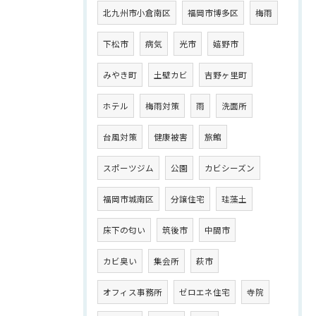
北九州市小倉南区
福岡市博多区
梅雨
下松市
病気
光市
嬉野市
みやき町
土壁カビ
吉野ヶ里町
ホテル
梅雨対策
雨
洗面所
台風対策
健康被害
旅館
スポーツジム
公園
カビシーズン
福岡市城南区
分譲住宅
珪藻土
床下の匂い
筑後市
中間市
カビ臭い
集会所
萩市
オフィス事務所
ゼロエネ住宅
寺院