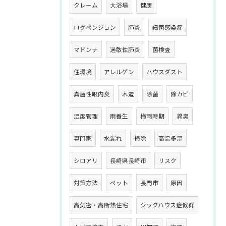
クレーム
大浴場
健康
ログペンジョン
肺炎
細菌感染症
マドンナ
過敏性肺炎
菌検査
住環境
アレルゲン
ハウスダスト
真菌性眼内炎
木造
除菌
除カビ
湿度管理
雨養生
梅雨時期
異臭
専門家
水漏れ
掃除
高温多湿
シロアリ
長崎県長崎市
リスク
対策方法
ペット
長門市
原因
高気密・高断熱住宅
シックハウス症候群