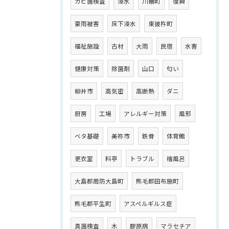
カビ菌検査
浸水
川棚町
復興
豪雨被害
床下浸水
東彼杵町
福祉施設
古材
大雨
民宿
水害
健康対策
除菌剤
山口
匂い
柳井市
高気密
高断熱
ダニ
厨房
工場
アレルギー対策
風邪
ベタ基礎
美祢市
鉄骨
体育館
更衣室
料亭
トラブル
檜風呂
大島郡周防大島町
熊毛郡田布施町
熊毛郡平生町
アスペルギルス症
真菌検査
木
膠原病
マラセチア