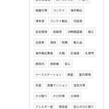
結露対策
コンテナ
海外輸出
博多港
コンテナ輸出
苅田港
安全管理
岩国港
24時間空調
施工
古民家
清掃
税関
輸入品
海外輸出業者
木箱
北海道
札幌市
病院内
掃除機
安心
ナースステーション
病室
室内環境
気密
高層マンション
湿気対策
かび取り
かび対策
大掃除
アレルギー症
感染症
安心のカビ取り