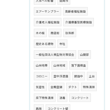
人体への影響
延岡市
エアーサンプラー
高齢者福祉施設
介護老人福祉施設
介護療養型医療施設
木の板
商店街
玖珠郡
歴史ある建物
寺社
一般社団法人微生物対策協会
山間部
山林地帯
山林地域
落下菌検査
コロニー
空中浮遊菌
建設中
土台
気密性
全館空調
ダクト
特殊清掃
床下特殊清掃
消毒
コンクリート
再発
コンクリート壁