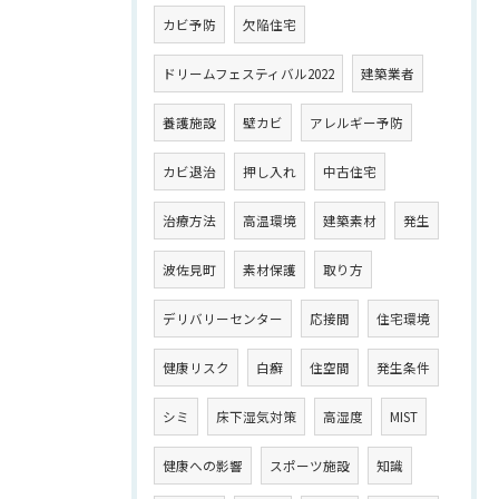
カビ予防
欠陥住宅
ドリームフェスティバル2022
建築業者
養護施設
壁カビ
アレルギー予防
カビ退治
押し入れ
中古住宅
治療方法
高温環境
建築素材
発生
波佐見町
素材保護
取り方
デリバリーセンター
応接間
住宅環境
健康リスク
白癬
住空間
発生条件
シミ
床下湿気対策
高湿度
MIST
健康への影響
スポーツ施設
知識