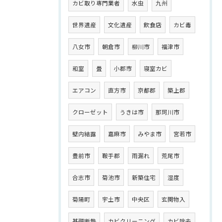
カビ取り専門業者
水虫
九州
世界遺産
文化遺産
飲食店
カビ毒
八女市
朝倉市
柳川市
福津市
和室
畳
小郡市
寝室カビ
エアコン
直方市
京都郡
築上郡
クローゼット
うきは市
那珂川市
壁内結露
嘉麻市
みやま市
宮若市
豊前市
鞍手郡
雨漏れ
荒尾市
合志市
菊池市
新築住宅
湿度
菊陽町
宇土市
中央区
玄関物入
基礎断熱
カビクリーニング
カビ除去