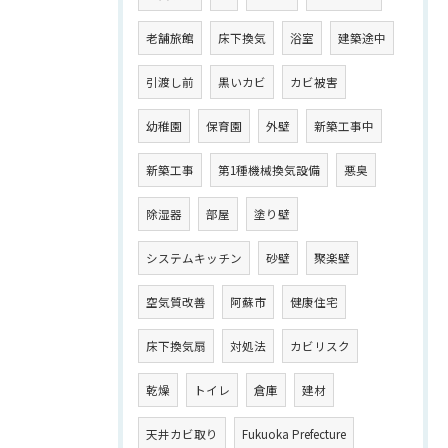
老舗旅館
床下換気
浴室
建築途中
引渡し前
黒いカビ
カビ被害
幼稚園
保育園
外壁
新築工事中
新築工事
第1種機械換気設備
悪臭
除湿器
部屋
塗り壁
システムキッチン
砂壁
聚楽壁
空気質改善
阿蘇市
健康住宅
床下換気扇
対処法
カビリスク
乾燥
トイレ
倉庫
建材
天井カビ取り
Fukuoka Prefecture