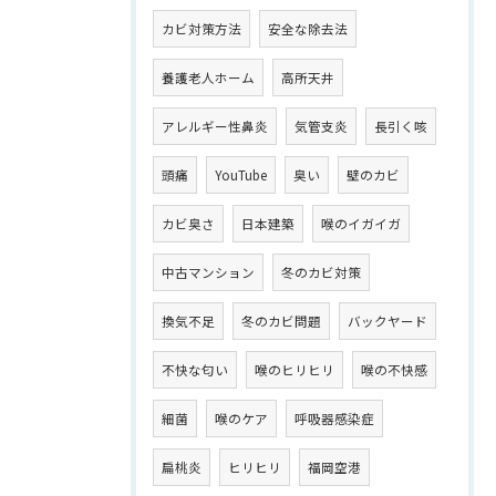
カビ対策方法
安全な除去法
養護老人ホーム
高所天井
アレルギー性鼻炎
気管支炎
長引く咳
頭痛
YouTube
臭い
壁のカビ
カビ臭さ
日本建築
喉のイガイガ
中古マンション
冬のカビ対策
換気不足
冬のカビ問題
バックヤード
不快な匂い
喉のヒリヒリ
喉の不快感
細菌
喉のケア
呼吸器感染症
扁桃炎
ヒリヒリ
福岡空港