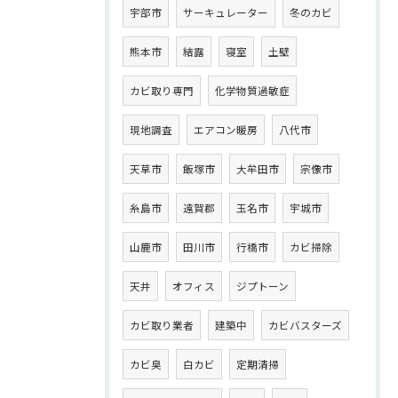
宇部市
サーキュレーター
冬のカビ
熊本市
結露
寝室
土壁
カビ取り専門
化学物質過敏症
現地調査
エアコン暖房
八代市
天草市
飯塚市
大牟田市
宗像市
糸島市
遠賀郡
玉名市
宇城市
山鹿市
田川市
行橋市
カビ掃除
天井
オフィス
ジプトーン
カビ取り業者
建築中
カビバスターズ
カビ臭
白カビ
定期清掃