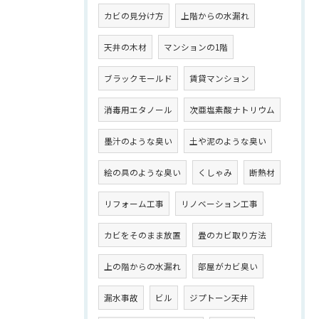
カビの見分け方
上階からの水漏れ
天井の木材
マンションの1階
ブラックモールド
賃貸マンション
消毒用エタノール
次亜塩素酸ナトリウム
墨汁のような臭い
土や泥のような臭い
絵の具のような臭い
くしゃみ
断熱材
リフォーム工事
リノベーション工事
カビをそのまま放置
畳のカビ取り方法
上の階からの水漏れ
部屋がカビ臭い
漏水事故
ビル
ジプトーン天井