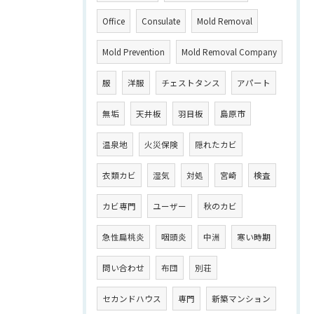
Office
Consulate
Mold Removal
Mold Prevention
Mold Removal Company
服
洋服
チェストタンス
アパート
無垢
天井板
羽目板
島原市
温泉地
火災保険
隠れたカビ
衣類カビ
湿気
対処
宮崎
検査
カビ専門
ユーザー
秋のカビ
急性扁桃炎
咽頭炎
中洲
寒い時期
問い合わせ
布団
別荘
セカンドハウス
専門
新築マンション