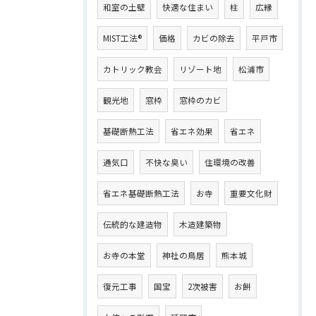
和室の土壁
快適な住まい
柱
広縁
MIST工法®
価格
カビの除去
平戸市
カトリック教会
リゾート地
松浦市
観光地
窓枠
窓枠のカビ
基礎断熱工法
省エネ効果
省エネ
通気口
不快な臭い
住環境の改善
省エネ基礎断熱工法
お寺
重要文化財
伝統的な建造物
木造建築物
お寺の本堂
神社の鳥居
熊本城
復元工事
国宝
2次被害
お餅