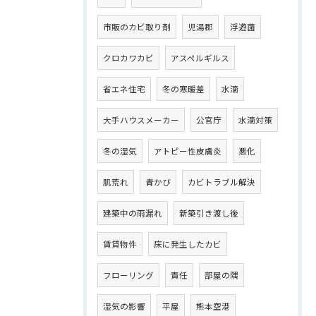
市販のカビ取り剤
児湯郡
浮遊菌
クロカワカビ
アスペルギルス
省エネ住宅
冬の寒暖差
水滴
大手ハウスメーカー
公官庁
水滴対策
冬の湿気
アトピー性皮膚炎
悪化
肌荒れ
青かび
カビトラブル解決
建築中の雨漏れ
新築引き渡し後
賃貸物件
床に発生したカビ
フローリング
責任
部屋の隅
湿気の影響
平屋
熊本空港