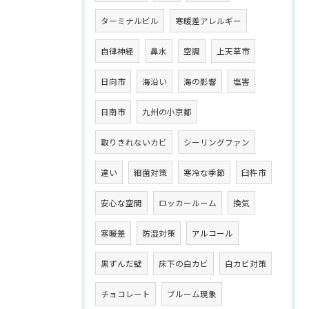
ターミナルビル
寒暖差アレルギー
自律神経
鼻水
空調
上天草市
日向市
海沿い
海の影響
塩害
日南市
九州の小京都
取りきれないカビ
シーリングファン
違い
細菌対策
寒冷な季節
臼杵市
安心な空間
ロッカールーム
換気
寒暖差
防湿対策
アルコール
黒ずんだ壁
床下の白カビ
白カビ対策
チョコレート
ブルーム現象