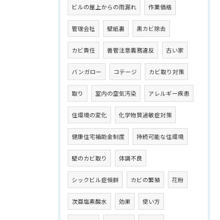
ビルの屋上からの雨漏れ
作業価格
管理会社
壁紙裏
黒カビ除去
カビ責任
善管注意義務違反
古い家
バンガロー
コテージ
カビ取り対策
取り
室内の空気汚染
アレルギー疾患
住環境の変化
化学物質過敏症対策
健康住宅補助金制度
持続可能な住環境
壁のカビ取り
体調不良
シックビル症候群
カビの繁殖
花粉
次亜塩素酸水
効果
使い方