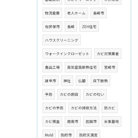
物流倉庫
老人ホーム
長崎市
佐世保市
長崎
ZEH住宅
ハウスクリーニング
ウォークインクローゼット
カビ対策業者
食品工場
高気密高断熱住宅
宮崎市
諫早市
神社
仏閣
床下断熱
予防
カビの原因
カビの匂い
カビの予防
カビの掃除方法
防カビ
カビ検査
周南市
岩国市
米軍基地
Mold
防府市
防府天満宮