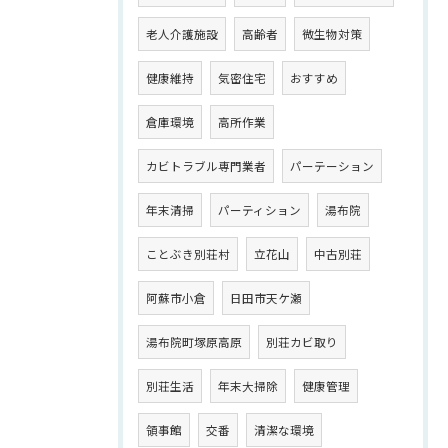
老人介護施設
高齢者
微生物対策
健康維持
気密住宅
おすすめ
倉庫環境
高所作業
カビトラブル専門業者
パーテーション
年末清掃
パーティション
湯布院
ことぶき別荘村
立花山
中古別荘
阿蘇市小倉
日田市天ケ瀬
湯布院町塚原高原
別荘カビ取り
別荘生活
年末大掃除
健康管理
領事館
交番
清潔な環境