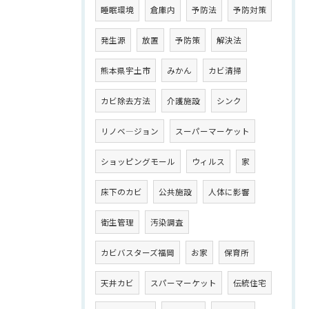
睡眠環境
倉庫内
予防法
予防対策
発生源
放置
予防策
解決法
熊本県宇土市
みかん
カビ清掃
カビ除去方法
介護施設
シンク
リノベ―ジョン
スーパーマーケット
ショッピングモール
ウィルス
家
床下のカビ
公共施設
人体に影響
衛生管理
汚染調査
カビバスターズ福岡
お家
保育所
天井カビ
スパーマーケット
伝統住宅