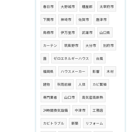
春日市
大野城市
糟屋郡
太宰府市
下関市
神埼市
佐賀市
唐津市
鳥栖市
伊万里市
武雄市
山口県
カーテン
筑紫野市
大分市
別府市
菌
ゼロエネルギーハウス
台風
福岡県
ハウスメーカー
影響
木材
建物
秋雨前線
人体
カビ繁殖
専門業者
山口市
高気密高断熱
24時間換気設備
中津市
工務店
カビトラブル
新築
リフォーム