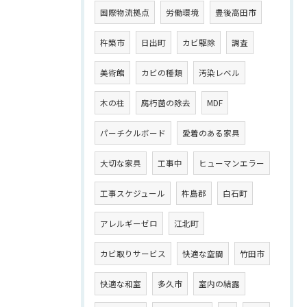
国際物流拠点
労働環境
豊後高田市
杵築市
日出町
カビ駆除
調査
美術館
カビの種類
汚染レベル
木の柱
腐朽菌の除去
MDF
パーチクルボード
愛着のある家具
大切な家具
工事中
ヒューマンエラー
工事スケジュール
杵島郡
白石町
アレルギーゼロ
江北町
カビ取りサービス
快適な空間
竹田市
快適な和室
多久市
室内の結露