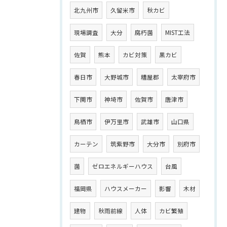
北九州市
久留米市
秋カビ
現場調査
大分
腐朽菌
MIST工法
佐賀
熊本
カビ対策
黒カビ
春日市
大野城市
糟屋郡
太宰府市
下関市
神埼市
佐賀市
唐津市
鳥栖市
伊万里市
武雄市
山口県
カーテン
筑紫野市
大分市
別府市
菌
ゼロエネルギーハウス
台風
福岡県
ハウスメーカー
影響
木材
建物
秋雨前線
人体
カビ繁殖