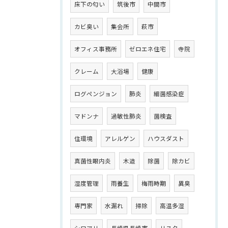
床下の匂い
筑後市
中間市
カビ臭い
集会所
萩市
オフィス事務所
ゼロエネ住宅
寺院
クレーム
大浴場
健康
ログペンジョン
肺炎
細菌感染症
マドンナ
過敏性肺炎
菌検査
住環境
アレルゲン
ハウスダスト
真菌性眼内炎
木造
除菌
除カビ
湿度管理
雨養生
梅雨時期
異臭
専門家
水漏れ
掃除
高温多湿