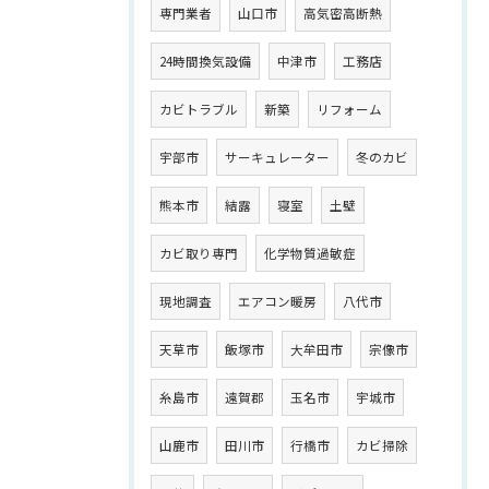
専門業者
山口市
高気密高断熱
24時間換気設備
中津市
工務店
カビトラブル
新築
リフォーム
宇部市
サーキュレーター
冬のカビ
熊本市
結露
寝室
土壁
カビ取り専門
化学物質過敏症
現地調査
エアコン暖房
八代市
天草市
飯塚市
大牟田市
宗像市
糸島市
遠賀郡
玉名市
宇城市
山鹿市
田川市
行橋市
カビ掃除