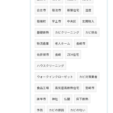
合志市
菊池市
新築住宅
湿度
菊陽町
宇土市
中央区
玄関物入
基礎断熱
カビクリーニング
カビ除去
物流倉庫
老人ホーム
長崎市
佐世保市
長崎
ZEH住宅
ハウスクリーニング
ウォークインクローゼット
カビ対策業者
食品工場
高気密高断熱住宅
宮崎市
諫早市
神社
仏閣
床下断熱
予防
カビの原因
カビの匂い