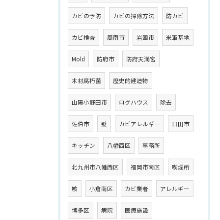
カビの予防
カビの掃除方法
防カビ
カビ検査
周南市
岩国市
米軍基地
Mold
防府市
防府天満宮
木材腐朽菌
歴史的建造物
山陽小野田市
ログハウス
除去
佐伯市
壁
カビアレルギー
日田市
キッチン
八幡西区
事務所
北九州市八幡西区
福岡市南区
喫煙所
咳
小倉南区
カビ業者
アレルギー
博多区
病院
医療施設