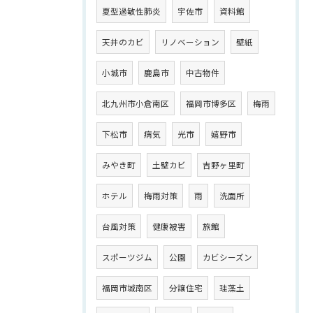
夏型過敏性肺炎
宇佐市
資料館
天井のカビ
リノベーション
壁紙
小城市
鹿島市
中古物件
北九州市小倉南区
福岡市博多区
梅雨
下松市
病気
光市
嬉野市
みやき町
土壁カビ
吉野ヶ里町
ホテル
梅雨対策
雨
洗面所
台風対策
健康被害
旅館
スポーツジム
公園
カビシーズン
福岡市城南区
分譲住宅
珪藻土