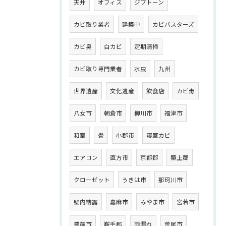
天井
オフィス
ジプトーン
カビ取り業者
建築中
カビバスターズ
カビ臭
白カビ
定期清掃
カビ取り専門業者
水虫
九州
世界遺産
文化遺産
飲食店
カビ毒
八女市
朝倉市
柳川市
福津市
和室
畳
小郡市
寝室カビ
エアコン
直方市
京都郡
築上郡
クローゼット
うきは市
那珂川市
壁内結露
嘉麻市
みやま市
宮若市
豊前市
鞍手郡
雨漏れ
荒尾市