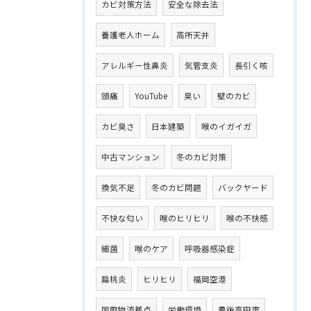
カビ対策方法
安全な除去法
養護老人ホーム
高所天井
アレルギー性鼻炎
気管支炎
長引く咳
頭痛
YouTube
臭い
壁のカビ
カビ臭さ
日本建築
喉のイガイガ
中古マンション
冬のカビ対策
換気不足
冬のカビ問題
バックヤード
不快な匂い
喉のヒリヒリ
喉の不快感
細菌
喉のケア
呼吸器感染症
扁桃炎
ヒリヒリ
福岡空港
国際物流拠点
労働環境
豊後高田市