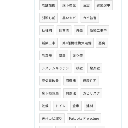
老舗旅館
床下換気
浴室
建築途中
引渡し前
黒いカビ
カビ被害
幼稚園
保育園
外壁
新築工事中
新築工事
第1種機械換気設備
悪臭
除湿器
部屋
塗り壁
システムキッチン
砂壁
聚楽壁
空気質改善
阿蘇市
健康住宅
床下換気扇
対処法
カビリスク
乾燥
トイレ
倉庫
建材
天井カビ取り
Fukuoka Prefecture