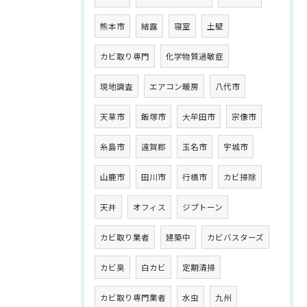
熊本市
結露
寝室
土壁
カビ取り専門
化学物質過敏症
現地調査
エアコン暖房
八代市
天草市
飯塚市
大牟田市
宗像市
糸島市
遠賀郡
玉名市
宇城市
山鹿市
田川市
行橋市
カビ掃除
天井
オフィス
ジプトーン
カビ取り業者
建築中
カビバスターズ
カビ臭
白カビ
定期清掃
カビ取り専門業者
水虫
九州