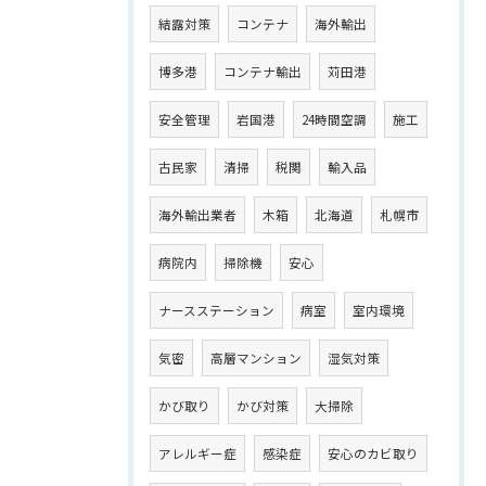
結露対策
コンテナ
海外輸出
博多港
コンテナ輸出
苅田港
安全管理
岩国港
24時間空調
施工
古民家
清掃
税関
輸入品
海外輸出業者
木箱
北海道
札幌市
病院内
掃除機
安心
ナースステーション
病室
室内環境
気密
高層マンション
湿気対策
かび取り
かび対策
大掃除
アレルギー症
感染症
安心のカビ取り