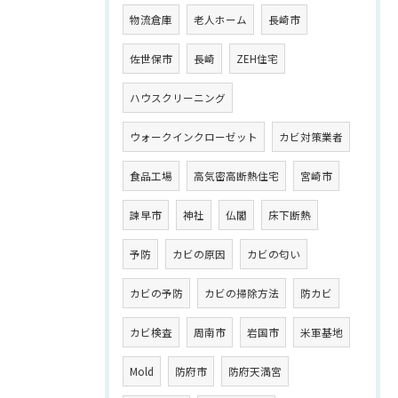
物流倉庫
老人ホーム
長崎市
佐世保市
長崎
ZEH住宅
ハウスクリーニング
ウォークインクローゼット
カビ対策業者
食品工場
高気密高断熱住宅
宮崎市
諫早市
神社
仏閣
床下断熱
予防
カビの原因
カビの匂い
カビの予防
カビの掃除方法
防カビ
カビ検査
周南市
岩国市
米軍基地
Mold
防府市
防府天満宮