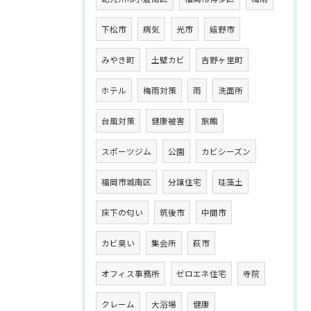
下松市
病気
光市
嬉野市
みやき町
土壁カビ
吉野ヶ里町
ホテル
梅雨対策
雨
洗面所
台風対策
健康被害
旅館
スポーツジム
公園
カビシーズン
福岡市城南区
分譲住宅
珪藻土
床下の匂い
筑後市
中間市
カビ臭い
集会所
萩市
オフィス事務所
ゼロエネ住宅
寺院
クレーム
大浴場
健康