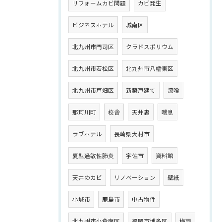
リフォームカビ問題
カビ発生
ビジネスホテル
城南区
北九州市門司区
クラドスポリウム
北九州市若松区
北九州市八幡東区
北九州市戸畑区
新築戸建て
漆喰
那珂川町
校舎
天井裏
喘息
ラブホテル
長崎県大村市
夏型過敏性肺炎
宇佐市
資料館
天井のカビ
リノベーション
壁紙
小城市
鹿島市
中古物件
北九州市小倉南区
福岡市博多区
梅雨