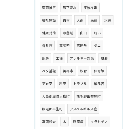
豪雨被害
床下浸水
東彼杵町
福祉施設
古材
大雨
民宿
水害
健康対策
除菌剤
山口
匂い
柳井市
高気密
高断熱
ダニ
厨房
工場
アレルギー対策
風邪
ベタ基礎
美祢市
鉄骨
体育館
更衣室
料亭
トラブル
檜風呂
大島郡周防大島町
熊毛郡田布施町
熊毛郡平生町
アスペルギルス症
真菌検査
木
膠原病
マラセチア