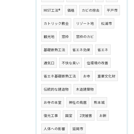
MIST工法®
価格
カビの除去
平戸市
カトリック教会
リゾート地
松浦市
観光地
窓枠
窓枠のカビ
基礎断熱工法
省エネ効果
省エネ
通気口
不快な臭い
住環境の改善
省エネ基礎断熱工法
お寺
重要文化財
伝統的な建造物
木造建築物
お寺の本堂
神社の鳥居
熊本城
復元工事
国宝
2次被害
お餅
人体への影響
延岡市