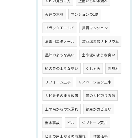
カビの見分け方
上階からの水漏れ
天井の木材
マンションの1階
ブラックモールド
賃貸マンション
消毒用エタノール
次亜塩素酸ナトリウム
墨汁のような臭い
土や泥のような臭い
絵の具のような臭い
くしゃみ
断熱材
リフォーム工事
リノベーション工事
カビをそのまま放置
畳のカビ取り方法
上の階からの水漏れ
部屋がカビ臭い
漏水事故
ビル
ジプトーン天井
ビルの屋上からの雨漏れ
作業価格