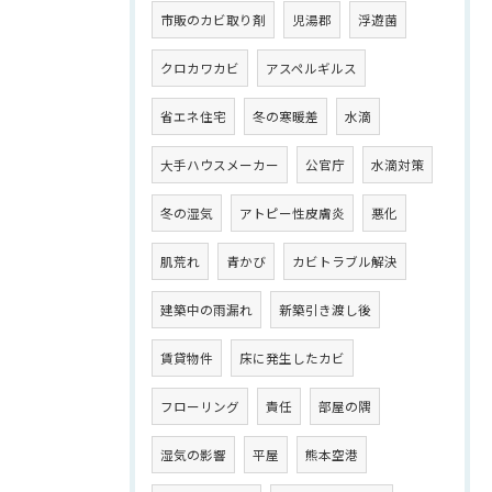
市販のカビ取り剤
児湯郡
浮遊菌
クロカワカビ
アスペルギルス
省エネ住宅
冬の寒暖差
水滴
大手ハウスメーカー
公官庁
水滴対策
冬の湿気
アトピー性皮膚炎
悪化
肌荒れ
青かび
カビトラブル解決
建築中の雨漏れ
新築引き渡し後
賃貸物件
床に発生したカビ
フローリング
責任
部屋の隅
湿気の影響
平屋
熊本空港