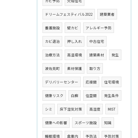
カビ予防
欠陥住宅
ドリームフェスティバル2022
建築業者
養護施設
壁カビ
アレルギー予防
カビ退治
押し入れ
中古住宅
治療方法
高温環境
建築素材
発生
波佐見町
素材保護
取り方
デリバリーセンター
応接間
住宅環境
健康リスク
白癬
住空間
発生条件
シミ
床下湿気対策
高湿度
MIST
健康への影響
スポーツ施設
知識
睡眠環境
倉庫内
予防法
予防対策