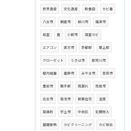
世界遺産
文化遺産
飲食店
カビ毒
八女市
朝倉市
柳川市
福津市
和室
畳
小郡市
寝室カビ
エアコン
直方市
京都郡
築上郡
クローゼット
うきは市
那珂川市
壁内結露
嘉麻市
みやま市
宮若市
豊前市
鞍手郡
雨漏れ
荒尾市
合志市
菊池市
新築住宅
湿度
菊陽町
宇土市
中央区
玄関物入
基礎断熱
カビクリーニング
カビ除去