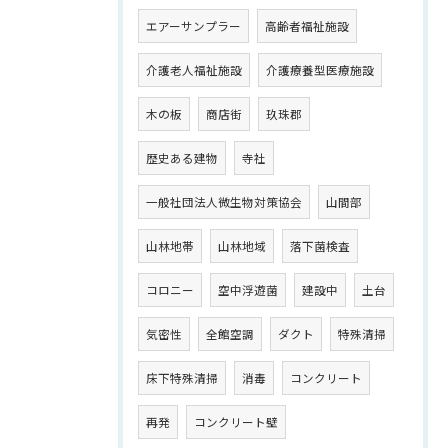
エアーサンプラー
高齢者福祉施設
介護老人福祉施設
介護療養型医療施設
木の板
商店街
玖珠郡
歴史ある建物
寺社
一般社団法人微生物対策協会
山間部
山林地帯
山林地域
落下菌検査
コロニー
空中浮遊菌
建設中
土台
気密性
全館空調
ダクト
特殊清掃
床下特殊清掃
消毒
コンクリート
再発
コンクリート壁