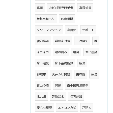
真菌
カビ対策専門業者
真菌対策
無料見積もり
医療機関
タワーマンション
真菌症
サポート
宿泊施設
咽頭炎対策
一戸建て
喉
イガイガ
喉の痛み
暖房
カビ感染
床下湿気
床下基礎断熱
解決
都城市
天井カビ問題
由布院
糸島
雷山の森
阿蘇
南小国町満願寺
北九州
建物漏水
保育施設
安心な環境
エアコンカビ
戸建て