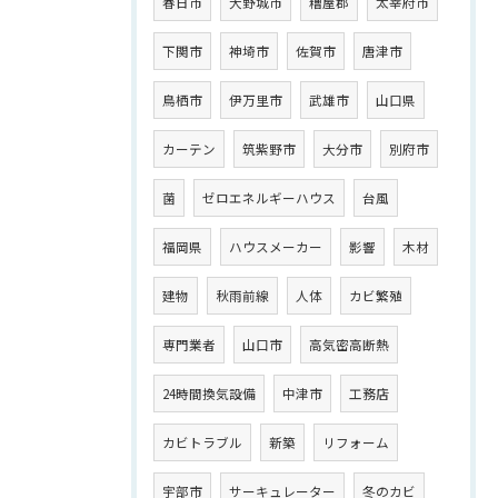
春日市
大野城市
糟屋郡
太宰府市
下関市
神埼市
佐賀市
唐津市
鳥栖市
伊万里市
武雄市
山口県
カーテン
筑紫野市
大分市
別府市
菌
ゼロエネルギーハウス
台風
福岡県
ハウスメーカー
影響
木材
建物
秋雨前線
人体
カビ繁殖
専門業者
山口市
高気密高断熱
24時間換気設備
中津市
工務店
カビトラブル
新築
リフォーム
宇部市
サーキュレーター
冬のカビ