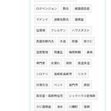
ログペンジョン
肺炎
細菌感染症
マドンナ
過敏性肺炎
菌検査
住環境
アレルゲン
ハウスダスト
真菌性眼内炎
木造
除菌
除カビ
湿度管理
雨養生
梅雨時期
異臭
専門家
水漏れ
掃除
高温多湿
シロアリ
長崎県長崎市
リスク
対策方法
ペット
長門市
原因
高気密・高断熱住宅
シックハウス症候群
カビ菌検査
浸水
川棚町
復興