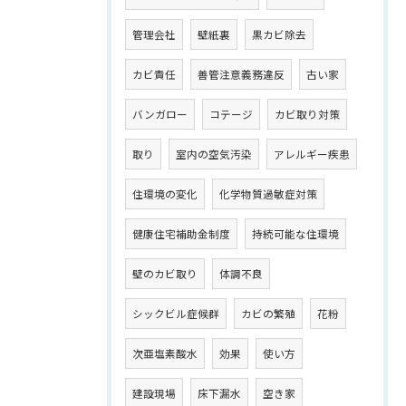
管理会社
壁紙裏
黒カビ除去
カビ責任
善管注意義務違反
古い家
バンガロー
コテージ
カビ取り対策
取り
室内の空気汚染
アレルギー疾患
住環境の変化
化学物質過敏症対策
健康住宅補助金制度
持続可能な住環境
壁のカビ取り
体調不良
シックビル症候群
カビの繁殖
花粉
次亜塩素酸水
効果
使い方
建設現場
床下漏水
空き家