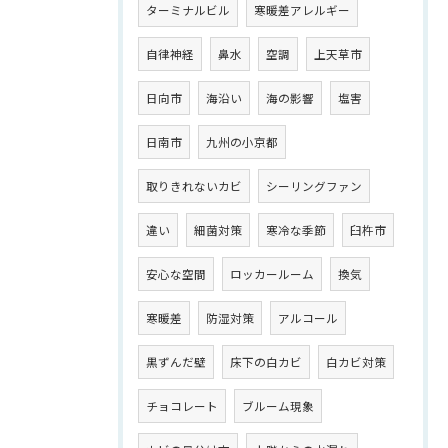
ターミナルビル
寒暖差アレルギー
自律神経
鼻水
空調
上天草市
日向市
海沿い
海の影響
塩害
日南市
九州の小京都
取りきれないカビ
シーリングファン
違い
細菌対策
寒冷な季節
臼杵市
安心な空間
ロッカールーム
換気
寒暖差
防湿対策
アルコール
黒ずんだ壁
床下の白カビ
白カビ対策
チョコレート
ブルーム現象