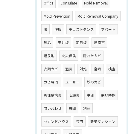
Office
Consulate
Mold Removal
Mold Prevention
Mold Removal Company
服
洋服
チェストタンス
アパート
無垢
天井板
羽目板
島原市
温泉地
火災保険
隠れたカビ
衣類カビ
湿気
対処
宮崎
検査
カビ専門
ユーザー
秋のカビ
急性扁桃炎
咽頭炎
中洲
寒い時期
問い合わせ
布団
別荘
セカンドハウス
専門
新築マンション