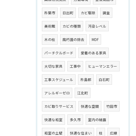
杵築市
日出町
カビ駆除
調査
美術館
カビの種類
汚染レベル
木の柱
腐朽菌の除去
MDF
パーチクルボード
愛着のある家具
大切な家具
工事中
ヒューマンエラー
工事スケジュール
杵島郡
白石町
アレルギーゼロ
江北町
カビ取りサービス
快適な空間
竹田市
快適な和室
多久市
室内の結露
和室の土壁
快適な住まい
柱
広縁