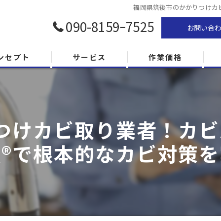
福岡県筑後市のかかりつけカビ
090-8159ｰ7525
お問い合
ンセプト
サービス
作業価格
つけカビ取り業者！カビバ
法®で根本的なカビ対策を