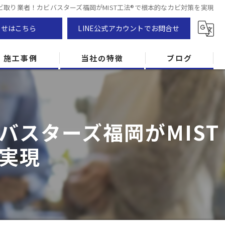
取り業者！カビバスターズ福岡がMIST工法®で根本的なカビ対策を実現
わせはこちら
LINE公式アカウントでお問合せ
施工事例
当社の特徴
ブログ
カビ除去
防カビ
スターズ福岡がMIST
カビ専門
実現
ZEH住宅
カビ検査