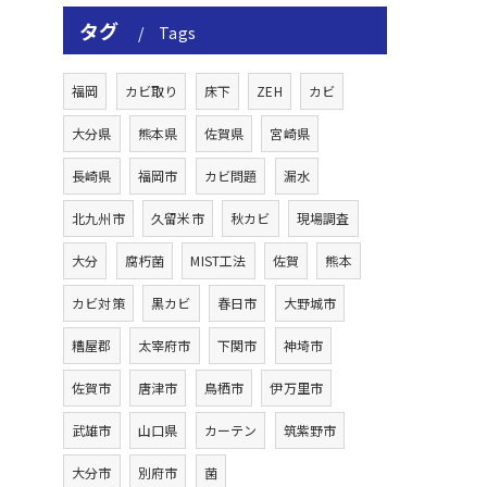
タグ
Tags
福岡
カビ取り
床下
ZEH
カビ
大分県
熊本県
佐賀県
宮崎県
長崎県
福岡市
カビ問題
漏水
北九州市
久留米市
秋カビ
現場調査
大分
腐朽菌
MIST工法
佐賀
熊本
カビ対策
黒カビ
春日市
大野城市
糟屋郡
太宰府市
下関市
神埼市
佐賀市
唐津市
鳥栖市
伊万里市
武雄市
山口県
カーテン
筑紫野市
大分市
別府市
菌