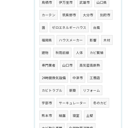
鳥栖市
伊万里市
武雄市
山口県
カーテン
筑紫野市
大分市
別府市
菌
ゼロエネルギーハウス
台風
福岡県
ハウスメーカー
影響
木材
建物
秋雨前線
人体
カビ繁殖
専門業者
山口市
高気密高断熱
24時間換気設備
中津市
工務店
カビトラブル
新築
リフォーム
宇部市
サーキュレーター
冬のカビ
熊本市
結露
寝室
土壁