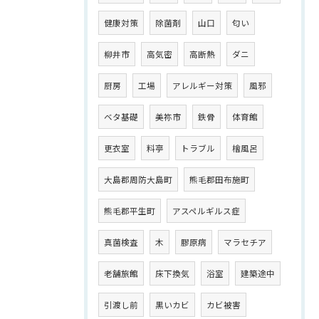
健康対策
除菌剤
山口
匂い
柳井市
高気密
高断熱
ダニ
厨房
工場
アレルギー対策
風邪
ベタ基礎
美祢市
鉄骨
体育館
更衣室
料亭
トラブル
檜風呂
大島郡周防大島町
熊毛郡田布施町
熊毛郡平生町
アスペルギルス症
真菌検査
木
膠原病
マラセチア
老舗旅館
床下換気
浴室
建築途中
引渡し前
黒いカビ
カビ被害