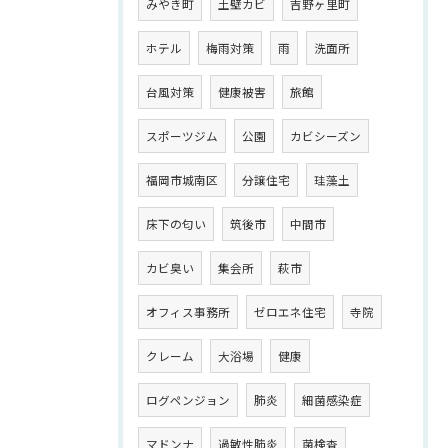
みやき町
土壁カビ
吉野ヶ里町
ホテル
梅雨対策
雨
洗面所
台風対策
健康被害
旅館
スポーツジム
公園
カビシーズン
福岡市城南区
分譲住宅
珪藻土
床下の匂い
筑後市
中間市
カビ臭い
集会所
萩市
オフィス事務所
ゼロエネ住宅
寺院
クレーム
大浴場
健康
ログペンジョン
肺炎
細菌感染症
マドンナ
過敏性肺炎
菌検査