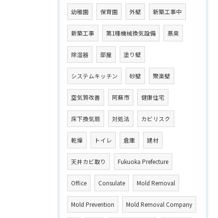
幼稚園
保育園
外壁
新築工事中
新築工事
第1種機械換気設備
悪臭
除湿器
部屋
塗り壁
システムキッチン
砂壁
聚楽壁
空気質改善
阿蘇市
健康住宅
床下換気扇
対処法
カビリスク
乾燥
トイレ
倉庫
建材
天井カビ取り
Fukuoka Prefecture
Office
Consulate
Mold Removal
Mold Prevention
Mold Removal Company