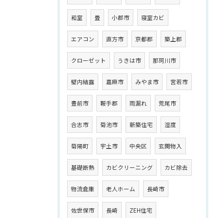
和室
畳
小郡市
寝室カビ
エアコン
直方市
京都郡
築上郡
クローゼット
うきは市
那珂川市
壁内結露
嘉麻市
みやま市
宮若市
豊前市
鞍手郡
雨漏れ
荒尾市
合志市
菊池市
新築住宅
湿度
菊陽町
宇土市
中央区
玄関物入
基礎断熱
カビクリーニング
カビ除去
物流倉庫
老人ホーム
長崎市
佐世保市
長崎
ZEH住宅