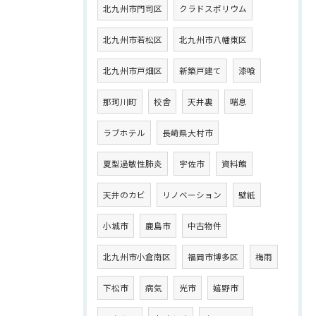
北九州市門司区
クラドスポリウム
北九州市若松区
北九州市八幡東区
北九州市戸畑区
新築戸建て
漆喰
那珂川町
校舎
天井裏
喘息
ラブホテル
長崎県大村市
夏型過敏性肺炎
宇佐市
資料館
天井のカビ
リノベーション
壁紙
小城市
鹿島市
中古物件
北九州市小倉南区
福岡市博多区
梅雨
下松市
病気
光市
嬉野市