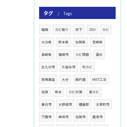
タグ
Tags
福岡
カビ取り
床下
ZEH
カビ
大分県
熊本県
佐賀県
宮崎県
長崎県
福岡市
カビ問題
漏水
北九州市
久留米市
秋カビ
現場調査
大分
腐朽菌
MIST工法
佐賀
熊本
カビ対策
黒カビ
春日市
大野城市
糟屋郡
太宰府市
下関市
神埼市
佐賀市
唐津市