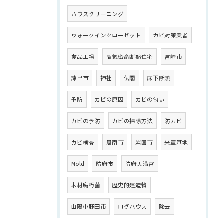
ハウスクリーニング
ウォークインクローゼット
カビ対策業者
食品工場
高気密高断熱住宅
宮崎市
諫早市
神社
仏閣
床下断熱
予防
カビの原因
カビの匂い
カビの予防
カビの掃除方法
防カビ
カビ検査
周南市
岩国市
米軍基地
Mold
防府市
防府天満宮
木材腐朽菌
歴史的建造物
山陽小野田市
ログハウス
除去