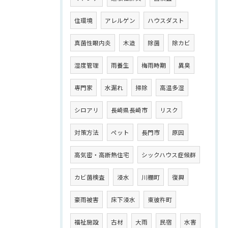
住環境
アレルゲン
ハウスダスト
真菌性眼内炎
木造
除菌
除カビ
湿度管理
雨養生
梅雨時期
異臭
専門家
水漏れ
掃除
高温多湿
シロアリ
長崎県長崎市
リスク
対策方法
ペット
長門市
原因
高気密・高断熱住宅
シックハウス症候群
カビ菌検査
浸水
川棚町
復興
豪雨被害
床下浸水
東彼杵町
福祉施設
古材
大雨
民宿
水害