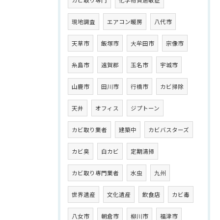
カビ取り専門
化学物質過敏症
現地調査
エアコン暖房
八代市
天草市
飯塚市
大牟田市
宗像市
糸島市
遠賀郡
玉名市
宇城市
山鹿市
田川市
行橋市
カビ掃除
天井
オフィス
ジプトーン
カビ取り業者
建築中
カビバスターズ
カビ臭
白カビ
定期清掃
カビ取り専門業者
水虫
九州
世界遺産
文化遺産
飲食店
カビ毒
八女市
朝倉市
柳川市
福津市