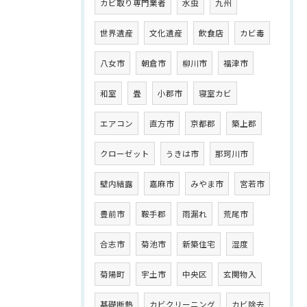
カビ取り専門業者
水虫
九州
世界遺産
文化遺産
飲食店
カビ毒
八女市
朝倉市
柳川市
福津市
和室
畳
小郡市
寝室カビ
エアコン
直方市
京都郡
築上郡
クローゼット
うきは市
那珂川市
壁内結露
嘉麻市
みやま市
宮若市
豊前市
鞍手郡
雨漏れ
荒尾市
合志市
菊池市
新築住宅
湿度
菊陽町
宇土市
中央区
玄関物入
基礎断熱
カビクリーニング
カビ除去