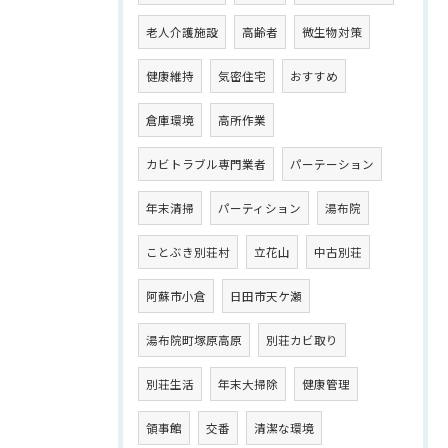
老人介護施設
高齢者
微生物対策
健康維持
気密住宅
おすすめ
倉庫環境
高所作業
カビトラブル専門業者
パーテーション
年末清掃
パーティション
湯布院
ことぶき別荘村
立花山
中古別荘
阿蘇市小倉
日田市天ケ瀬
湯布院町塚原高原
別荘カビ取り
別荘生活
年末大掃除
健康管理
領事館
交番
清潔な環境