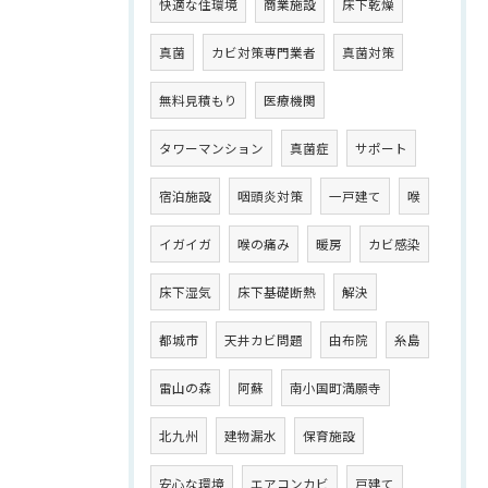
快適な住環境
商業施設
床下乾燥
真菌
カビ対策専門業者
真菌対策
無料見積もり
医療機関
タワーマンション
真菌症
サポート
宿泊施設
咽頭炎対策
一戸建て
喉
イガイガ
喉の痛み
暖房
カビ感染
床下湿気
床下基礎断熱
解決
都城市
天井カビ問題
由布院
糸島
雷山の森
阿蘇
南小国町満願寺
北九州
建物漏水
保育施設
安心な環境
エアコンカビ
戸建て