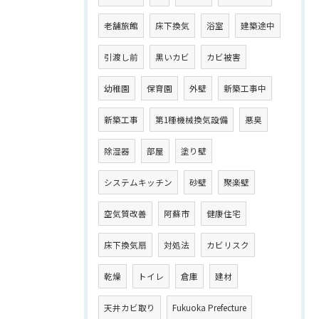
老舗旅館
床下換気
浴室
建築途中
引渡し前
黒いカビ
カビ被害
幼稚園
保育園
外壁
新築工事中
新築工事
第1種機械換気設備
悪臭
除湿器
部屋
塗り壁
システムキッチン
砂壁
聚楽壁
空気質改善
阿蘇市
健康住宅
床下換気扇
対処法
カビリスク
乾燥
トイレ
倉庫
建材
天井カビ取り
Fukuoka Prefecture