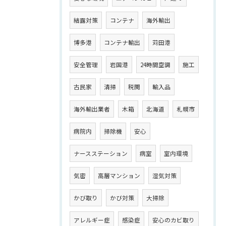
結露対策
コンテナ
海外輸出
博多港
コンテナ輸出
苅田港
安全管理
岩国港
24時間空調
施工
古民家
清掃
税関
輸入品
海外輸出業者
木箱
北海道
札幌市
病院内
掃除機
安心
ナースステーション
病室
室内環境
気密
高層マンション
湿気対策
かび取り
かび対策
大掃除
アレルギー症
感染症
安心のカビ取り