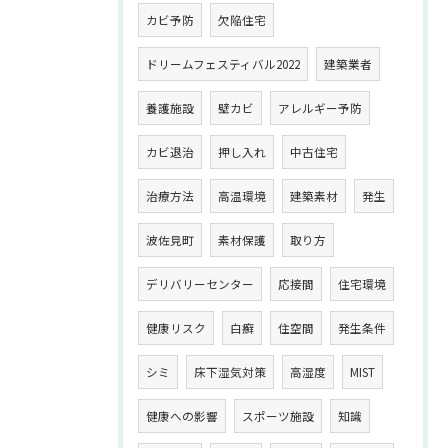
カビ予防
欠陥住宅
ドリームフェスティバル2022
建築業者
養護施設
壁カビ
アレルギー予防
カビ退治
押し入れ
中古住宅
治療方法
高温環境
建築素材
発生
波佐見町
素材保護
取り方
デリバリーセンター
応接間
住宅環境
健康リスク
白癬
住空間
発生条件
シミ
床下湿気対策
高湿度
MIST
健康への影響
スポーツ施設
知識