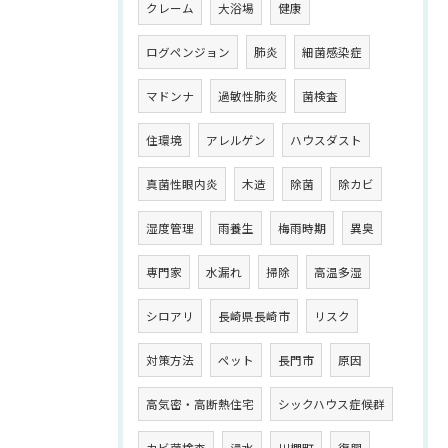
クレーム
大浴場
健康
ログペンジョン
肺炎
細菌感染症
マドンナ
過敏性肺炎
菌検査
住環境
アレルゲン
ハウスダスト
真菌性眼内炎
木造
除菌
除カビ
湿度管理
雨養生
梅雨時期
異臭
専門家
水漏れ
掃除
高温多湿
シロアリ
長崎県長崎市
リスク
対策方法
ペット
長門市
原因
高気密・高断熱住宅
シックハウス症候群