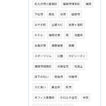
北九州市小倉南区
福岡市博多区
梅雨
下松市
病気
光市
嬉野市
みやき町
土壁カビ
吉野ヶ里町
ホテル
梅雨対策
雨
洗面所
台風対策
健康被害
旅館
スポーツジム
公園
カビシーズン
福岡市城南区
分譲住宅
珪藻土
床下の匂い
筑後市
中間市
カビ臭い
集会所
萩市
オフィス事務所
ゼロエネ住宅
寺院