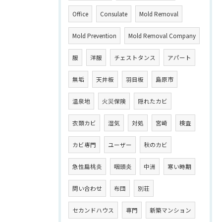
Office
Consulate
Mold Removal
Mold Prevention
Mold Removal Company
服
洋服
チェストタンス
アパート
無垢
天井板
羽目板
島原市
温泉地
火災保険
隠れたカビ
衣類カビ
湿気
対処
宮崎
検査
カビ専門
ユーザー
秋のカビ
急性扁桃炎
咽頭炎
中洲
寒い時期
問い合わせ
布団
別荘
セカンドハウス
専門
新築マンション