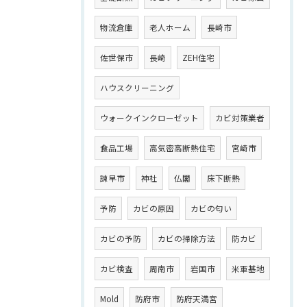
物流倉庫
老人ホーム
長崎市
佐世保市
長崎
ZEH住宅
ハウスクリーニング
ウォークインクローゼット
カビ対策業者
食品工場
高気密高断熱住宅
宮崎市
諫早市
神社
仏閣
床下断熱
予防
カビの原因
カビの匂い
カビの予防
カビの掃除方法
防カビ
カビ検査
周南市
岩国市
米軍基地
Mold
防府市
防府天満宮