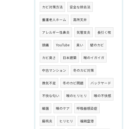
カビ対策方法
安全な除去法
養護老人ホーム
高所天井
アレルギー性鼻炎
気管支炎
長引く咳
頭痛
YouTube
臭い
壁のカビ
カビ臭さ
日本建築
喉のイガイガ
中古マンション
冬のカビ対策
換気不足
冬のカビ問題
バックヤード
不快な匂い
喉のヒリヒリ
喉の不快感
細菌
喉のケア
呼吸器感染症
扁桃炎
ヒリヒリ
福岡空港