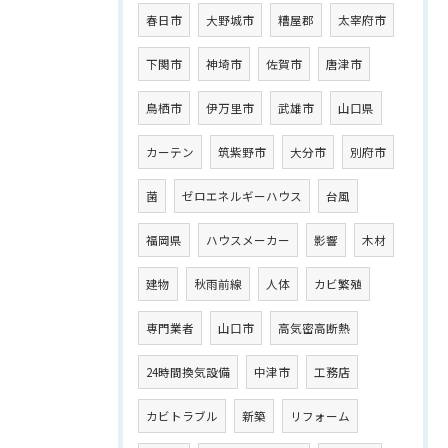
春日市
大野城市
糟屋郡
太宰府市
下関市
神埼市
佐賀市
唐津市
鳥栖市
伊万里市
武雄市
山口県
カーテン
筑紫野市
大分市
別府市
菌
ゼロエネルギーハウス
台風
福岡県
ハウスメーカー
影響
木材
建物
秋雨前線
人体
カビ繁殖
専門業者
山口市
高気密高断熱
24時間換気設備
中津市
工務店
カビトラブル
新築
リフォーム