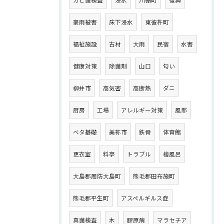
カビ菌検査
浸水
川棚町
復興
豪雨被害
床下浸水
東彼杵町
福祉施設
古材
大雨
民宿
水害
健康対策
除菌剤
山口
匂い
柳井市
高気密
高断熱
ダニ
厨房
工場
アレルギー対策
風邪
ベタ基礎
美祢市
鉄骨
体育館
更衣室
料亭
トラブル
檜風呂
大島郡周防大島町
熊毛郡田布施町
熊毛郡平生町
アスペルギルス症
真菌検査
木
膠原病
マラセチア