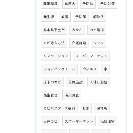
睡眠環境
倉庫内
予防法
予防対策
発生源
放置
予防策
解決法
熊本県宇土市
みかん
カビ清掃
カビ除去方法
介護施設
シンク
リノベ―ジョン
スーパーマーケット
ショッピングモール
ウィルス
家
床下のカビ
公共施設
人体に影響
衛生管理
汚染調査
カビバスターズ福岡
お家
保育所
天井カビ
スパーマーケット
伝統住宅