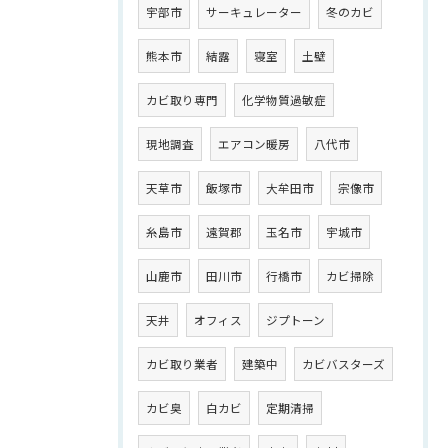
宇部市
サーキュレーター
冬のカビ
熊本市
結露
寝室
土壁
カビ取り専門
化学物質過敏症
現地調査
エアコン暖房
八代市
天草市
飯塚市
大牟田市
宗像市
糸島市
遠賀郡
玉名市
宇城市
山鹿市
田川市
行橋市
カビ掃除
天井
オフィス
ジプトーン
カビ取り業者
建築中
カビバスターズ
カビ臭
白カビ
定期清掃