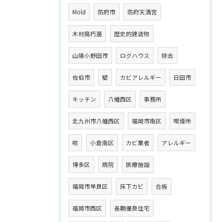
Mold
防府市
防府天満宮
木材腐朽菌
歴史的建造物
山陽小野田市
ログハウス
除去
佐伯市
壁
カビアレルギー
日田市
キッチン
八幡西区
事務所
北九州市八幡西区
福岡市南区
喫煙所
咳
小倉南区
カビ業者
アレルギー
博多区
病院
医療施設
福岡市早良区
床下カビ
合板
福岡市西区
長期優良住宅