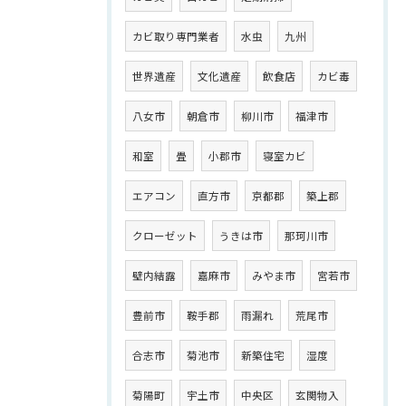
カビ取り専門業者
水虫
九州
世界遺産
文化遺産
飲食店
カビ毒
八女市
朝倉市
柳川市
福津市
和室
畳
小郡市
寝室カビ
エアコン
直方市
京都郡
築上郡
クローゼット
うきは市
那珂川市
壁内結露
嘉麻市
みやま市
宮若市
豊前市
鞍手郡
雨漏れ
荒尾市
合志市
菊池市
新築住宅
湿度
菊陽町
宇土市
中央区
玄関物入