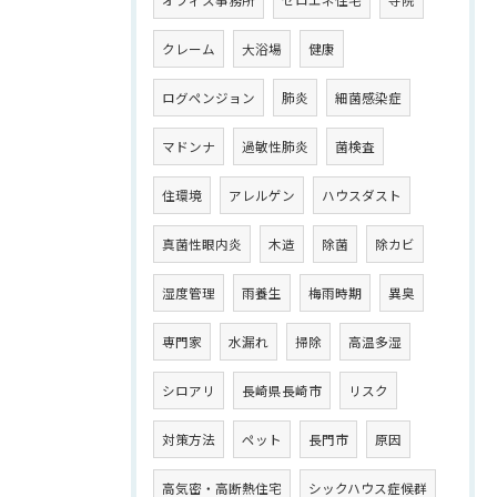
クレーム
大浴場
健康
ログペンジョン
肺炎
細菌感染症
マドンナ
過敏性肺炎
菌検査
住環境
アレルゲン
ハウスダスト
真菌性眼内炎
木造
除菌
除カビ
湿度管理
雨養生
梅雨時期
異臭
専門家
水漏れ
掃除
高温多湿
シロアリ
長崎県長崎市
リスク
対策方法
ペット
長門市
原因
高気密・高断熱住宅
シックハウス症候群