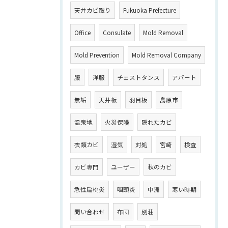
天井カビ取り
Fukuoka Prefecture
Office
Consulate
Mold Removal
Mold Prevention
Mold Removal Company
服
洋服
チェストタンス
アパート
無垢
天井板
羽目板
島原市
温泉地
火災保険
隠れたカビ
衣類カビ
湿気
対処
宮崎
検査
カビ専門
ユーザー
秋のカビ
急性扁桃炎
咽頭炎
中洲
寒い時期
問い合わせ
布団
別荘