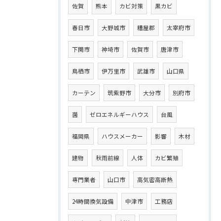
佐賀
熊本
カビ対策
黒カビ
春日市
大野城市
糟屋郡
太宰府市
下関市
神埼市
佐賀市
唐津市
鳥栖市
伊万里市
武雄市
山口県
カーテン
筑紫野市
大分市
別府市
菌
ゼロエネルギーハウス
台風
福岡県
ハウスメーカー
影響
木材
建物
秋雨前線
人体
カビ繁殖
専門業者
山口市
高気密高断熱
24時間換気設備
中津市
工務店