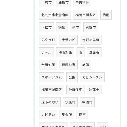
小城市
鹿島市
中古物件
北九州市小倉南区
福岡市博多区
梅雨
下松市
病気
光市
嬉野市
みやき町
土壁カビ
吉野ヶ里町
ホテル
梅雨対策
雨
洗面所
台風対策
健康被害
旅館
スポーツジム
公園
カビシーズン
福岡市城南区
分譲住宅
珪藻土
床下の匂い
筑後市
中間市
カビ臭い
集会所
萩市
オフィス事務所
ゼロエネ住宅
寺院