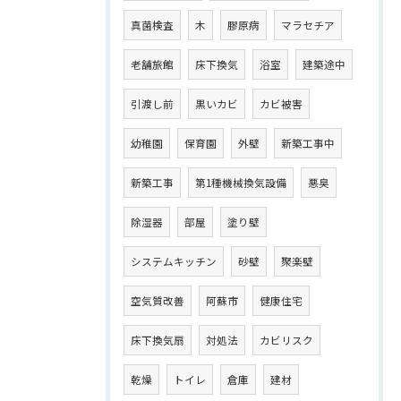
真菌検査
木
膠原病
マラセチア
老舗旅館
床下換気
浴室
建築途中
引渡し前
黒いカビ
カビ被害
幼稚園
保育園
外壁
新築工事中
新築工事
第1種機械換気設備
悪臭
除湿器
部屋
塗り壁
システムキッチン
砂壁
聚楽壁
空気質改善
阿蘇市
健康住宅
床下換気扇
対処法
カビリスク
乾燥
トイレ
倉庫
建材