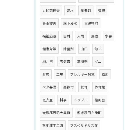
カビ菌検査
浸水
川棚町
復興
豪雨被害
床下浸水
東彼杵町
福祉施設
古材
大雨
民宿
水害
健康対策
除菌剤
山口
匂い
柳井市
高気密
高断熱
ダニ
厨房
工場
アレルギー対策
風邪
ベタ基礎
美祢市
鉄骨
体育館
更衣室
料亭
トラブル
檜風呂
大島郡周防大島町
熊毛郡田布施町
熊毛郡平生町
アスペルギルス症