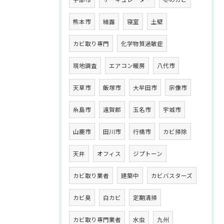
熊本市
結露
寝室
土壁
カビ取り専門
化学物質過敏症
現地調査
エアコン暖房
八代市
天草市
飯塚市
大牟田市
宗像市
糸島市
遠賀郡
玉名市
宇城市
山鹿市
田川市
行橋市
カビ掃除
天井
オフィス
ジプトーン
カビ取り業者
建築中
カビバスターズ
カビ臭
白カビ
定期清掃
カビ取り専門業者
水虫
九州