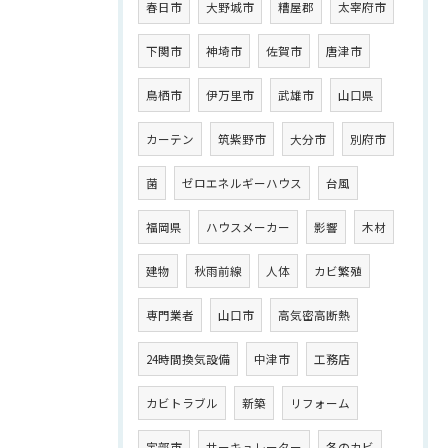
春日市
大野城市
糟屋郡
太宰府市
下関市
神埼市
佐賀市
唐津市
鳥栖市
伊万里市
武雄市
山口県
カーテン
筑紫野市
大分市
別府市
菌
ゼロエネルギーハウス
台風
福岡県
ハウスメーカー
影響
木材
建物
秋雨前線
人体
カビ繁殖
専門業者
山口市
高気密高断熱
24時間換気設備
中津市
工務店
カビトラブル
新築
リフォーム
宇部市
サーキュレーター
冬のカビ