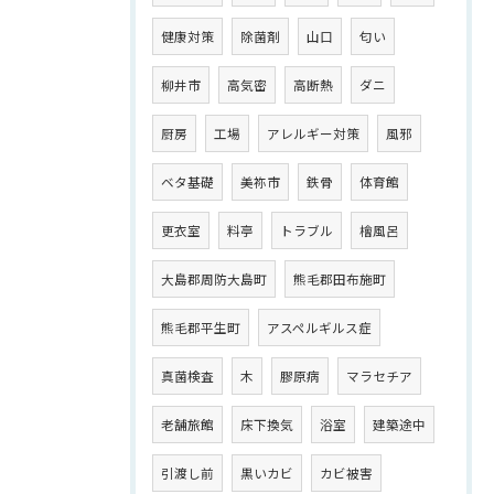
健康対策
除菌剤
山口
匂い
柳井市
高気密
高断熱
ダニ
厨房
工場
アレルギー対策
風邪
ベタ基礎
美祢市
鉄骨
体育館
更衣室
料亭
トラブル
檜風呂
大島郡周防大島町
熊毛郡田布施町
熊毛郡平生町
アスペルギルス症
真菌検査
木
膠原病
マラセチア
老舗旅館
床下換気
浴室
建築途中
引渡し前
黒いカビ
カビ被害