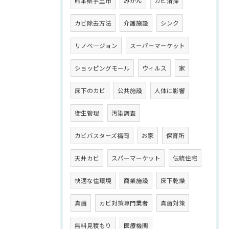
熊本県宇土市
みかん
カビ清掃
カビ除去方法
介護施設
シンク
リノベ―ジョン
スーパーマーケット
ショッピングモール
ウィルス
家
床下のカビ
公共施設
人体に影響
衛生管理
汚染調査
カビバスターズ福岡
お家
保育所
天井カビ
スパーマーケット
伝統住宅
快適な住環境
商業施設
床下乾燥
真菌
カビ対策専門業者
真菌対策
無料見積もり
医療機関