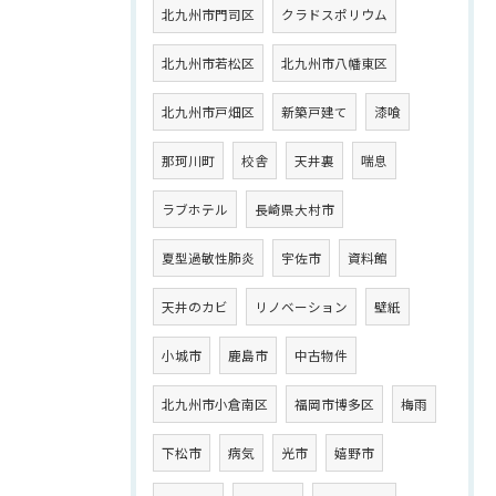
北九州市門司区
クラドスポリウム
北九州市若松区
北九州市八幡東区
北九州市戸畑区
新築戸建て
漆喰
那珂川町
校舎
天井裏
喘息
ラブホテル
長崎県大村市
夏型過敏性肺炎
宇佐市
資料館
天井のカビ
リノベーション
壁紙
小城市
鹿島市
中古物件
北九州市小倉南区
福岡市博多区
梅雨
下松市
病気
光市
嬉野市