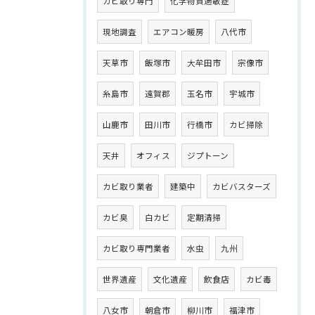
カビ取り専門
化学物質過敏症
現地調査
エアコン暖房
八代市
天草市
飯塚市
大牟田市
宗像市
糸島市
遠賀郡
玉名市
宇城市
山鹿市
田川市
行橋市
カビ掃除
天井
オフィス
ジプトーン
カビ取り業者
建築中
カビバスターズ
カビ臭
白カビ
定期清掃
カビ取り専門業者
水虫
九州
世界遺産
文化遺産
飲食店
カビ毒
八女市
朝倉市
柳川市
福津市