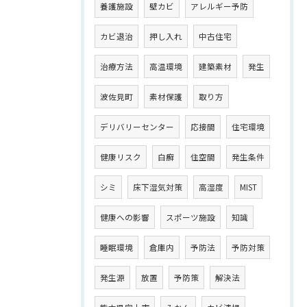
養護施設
壁カビ
アレルギー予防
カビ退治
押し入れ
中古住宅
治療方法
高温環境
建築素材
発生
波佐見町
素材保護
取り方
デリバリーセンター
応接間
住宅環境
健康リスク
白癬
住空間
発生条件
シミ
床下湿気対策
高湿度
MIST
健康への影響
スポーツ施設
知識
睡眠環境
倉庫内
予防法
予防対策
発生源
放置
予防策
解決法