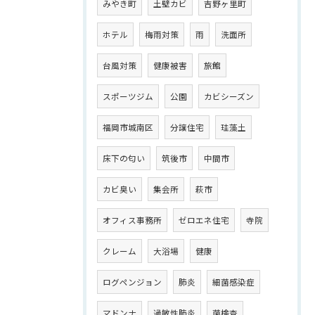
みやき町
土壁カビ
吉野ヶ里町
ホテル
梅雨対策
雨
洗面所
台風対策
健康被害
旅館
スポーツジム
公園
カビシーズン
福岡市城南区
分譲住宅
珪藻土
床下の匂い
筑後市
中間市
カビ臭い
集会所
萩市
オフィス事務所
ゼロエネ住宅
寺院
クレーム
大浴場
健康
ログペンジョン
肺炎
細菌感染症
マドンナ
過敏性肺炎
菌検査