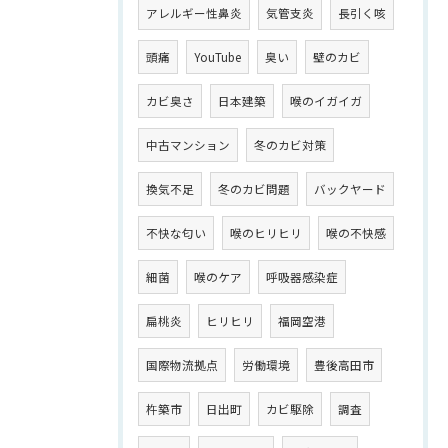
アレルギー性鼻炎
気管支炎
長引く咳
頭痛
YouTube
臭い
壁のカビ
カビ臭さ
日本建築
喉のイガイガ
中古マンション
冬のカビ対策
換気不足
冬のカビ問題
バックヤード
不快な匂い
喉のヒリヒリ
喉の不快感
細菌
喉のケア
呼吸器感染症
扁桃炎
ヒリヒリ
福岡空港
国際物流拠点
労働環境
豊後高田市
杵築市
日出町
カビ駆除
調査