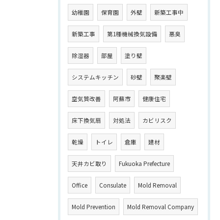
幼稚園
保育園
外壁
新築工事中
新築工事
第1種機械換気設備
悪臭
除湿器
部屋
塗り壁
システムキッチン
砂壁
聚楽壁
空気質改善
阿蘇市
健康住宅
床下換気扇
対処法
カビリスク
乾燥
トイレ
倉庫
建材
天井カビ取り
Fukuoka Prefecture
Office
Consulate
Mold Removal
Mold Prevention
Mold Removal Company