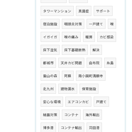
タワーマンション
真菌症
サポート
宿泊施設
咽頭炎対策
一戸建て
喉
イガイガ
喉の痛み
暖房
カビ感染
床下湿気
床下基礎断熱
解決
都城市
天井カビ問題
由布院
糸島
雷山の森
阿蘇
南小国町満願寺
北九州
建物漏水
保育施設
安心な環境
エアコンカビ
戸建て
結露対策
コンテナ
海外輸出
博多港
コンテナ輸出
苅田港