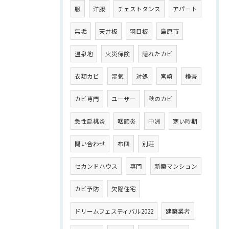
服
洋服
チェストタンス
アパート
無垢
天井板
羽目板
島原市
温泉地
火災保険
隠れたカビ
衣類カビ
湿気
対処
宮崎
検査
カビ専門
ユーザー
秋のカビ
急性扁桃炎
咽頭炎
中洲
寒い時期
問い合わせ
布団
別荘
セカンドハウス
専門
新築マンション
カビ予防
欠陥住宅
ドリームフェスティバル2022
建築業者