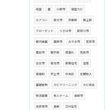
和室
畳
小郡市
寝室カビ
エアコン
直方市
京都郡
築上郡
クローゼット
うきは市
那珂川市
壁内結露
嘉麻市
みやま市
宮若市
豊前市
鞍手郡
雨漏れ
荒尾市
合志市
菊池市
新築住宅
湿度
菊陽町
宇土市
中央区
玄関物入
基礎断熱
カビクリーニング
カビ除去
物流倉庫
老人ホーム
長崎市
佐世保市
長崎
ZEH住宅