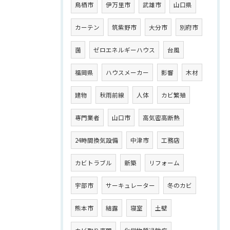
鳥栖市
伊万里市
武雄市
山口県
カーテン
筑紫野市
大分市
別府市
菌
ゼロエネルギーハウス
台風
福岡県
ハウスメーカー
影響
木材
建物
秋雨前線
人体
カビ繁殖
専門業者
山口市
高気密高断熱
24時間換気設備
中津市
工務店
カビトラブル
新築
リフォーム
宇部市
サーキュレーター
冬のカビ
熊本市
結露
寝室
土壁