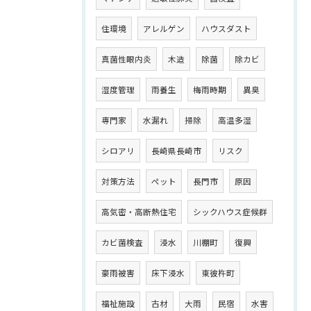
住環境
アレルゲン
ハウスダスト
真菌性眼内炎
木造
除菌
除カビ
湿度管理
雨養生
梅雨時期
異臭
専門家
水漏れ
掃除
高温多湿
シロアリ
長崎県長崎市
リスク
対策方法
ペット
長門市
原因
高気密・高断熱住宅
シックハウス症候群
カビ菌検査
浸水
川棚町
復興
豪雨被害
床下浸水
東彼杵町
福祉施設
古材
大雨
民宿
水害