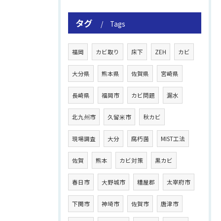
タグ
Tags
福岡
カビ取り
床下
ZEH
カビ
大分県
熊本県
佐賀県
宮崎県
長崎県
福岡市
カビ問題
漏水
北九州市
久留米市
秋カビ
現場調査
大分
腐朽菌
MIST工法
佐賀
熊本
カビ対策
黒カビ
春日市
大野城市
糟屋郡
太宰府市
下関市
神埼市
佐賀市
唐津市