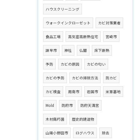
ハウスクリーニング
ウォークインクローゼット
カビ対策業者
食品工場
高気密高断熱住宅
宮崎市
諫早市
神社
仏閣
床下断熱
予防
カビの原因
カビの匂い
カビの予防
カビの掃除方法
防カビ
カビ検査
周南市
岩国市
米軍基地
Mold
防府市
防府天満宮
木材腐朽菌
歴史的建造物
山陽小野田市
ログハウス
除去