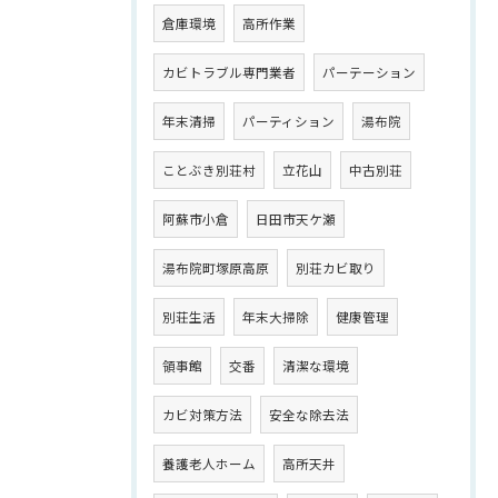
倉庫環境
高所作業
カビトラブル専門業者
パーテーション
年末清掃
パーティション
湯布院
ことぶき別荘村
立花山
中古別荘
阿蘇市小倉
日田市天ケ瀬
湯布院町塚原高原
別荘カビ取り
別荘生活
年末大掃除
健康管理
領事館
交番
清潔な環境
カビ対策方法
安全な除去法
養護老人ホーム
高所天井