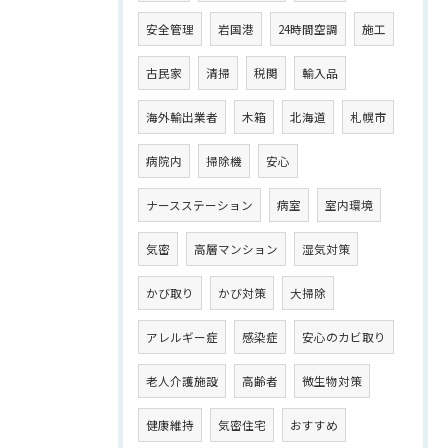
安全管理
岩国港
24時間空調
施工
古民家
清掃
税関
輸入品
海外輸出業者
木箱
北海道
札幌市
病院内
掃除機
安心
ナースステーション
病室
室内環境
気密
高層マンション
湿気対策
かび取り
かび対策
大掃除
アレルギー症
感染症
安心のカビ取り
老人介護施設
高齢者
微生物対策
健康維持
気密住宅
おすすめ