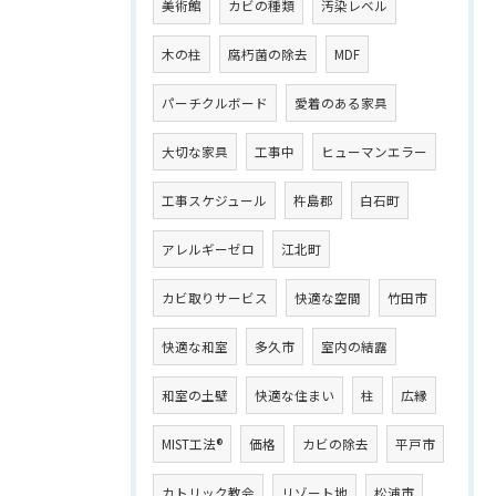
美術館
カビの種類
汚染レベル
木の柱
腐朽菌の除去
MDF
パーチクルボード
愛着のある家具
大切な家具
工事中
ヒューマンエラー
工事スケジュール
杵島郡
白石町
アレルギーゼロ
江北町
カビ取りサービス
快適な空間
竹田市
快適な和室
多久市
室内の結露
和室の土壁
快適な住まい
柱
広縁
MIST工法®
価格
カビの除去
平戸市
カトリック教会
リゾート地
松浦市