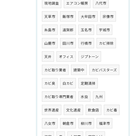
現地調査
エアコン暖房
八代市
天草市
飯塚市
大牟田市
宗像市
糸島市
遠賀郡
玉名市
宇城市
山鹿市
田川市
行橋市
カビ掃除
天井
オフィス
ジプトーン
カビ取り業者
建築中
カビバスターズ
カビ臭
白カビ
定期清掃
カビ取り専門業者
水虫
九州
世界遺産
文化遺産
飲食店
カビ毒
八女市
朝倉市
柳川市
福津市