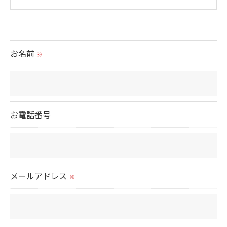
＜個人情報の提供について＞
当社ではお客様の同意を得た場合または法令に定め
られた場合を除き、
お名前
※
取得した個人情報を第三者に提供することはいたし
ません。
＜個人情報の委託について＞
お電話番号
当社では、利用目的の達成に必要な範囲において、
個人情報を外部に委託する場合があります。
これらの委託先に対しては個人情報保護契約等の措
置をとり、適切な監督を行います。
メールアドレス
※
＜個人情報の安全管理＞
当社では、個人情報の漏洩等がなされないよう、適