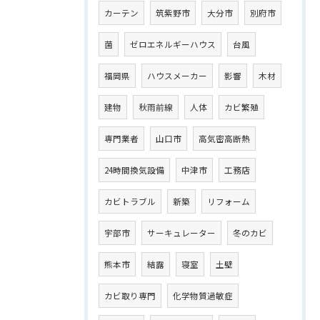
カーテン
筑紫野市
大分市
別府市
菌
ゼロエネルギーハウス
台風
福岡県
ハウスメーカー
影響
木材
建物
秋雨前線
人体
カビ繁殖
専門業者
山口市
高気密高断熱
24時間換気設備
中津市
工務店
カビトラブル
新築
リフォーム
宇部市
サーキュレーター
冬のカビ
熊本市
結露
寝室
土壁
カビ取り専門
化学物質過敏症