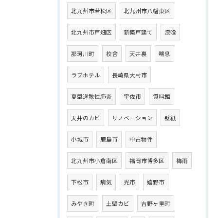
北九州市若松区
北九州市八幡東区
北九州市戸畑区
新築戸建て
漆喰
那珂川町
校舎
天井裏
喘息
ラブホテル
長崎県大村市
夏型過敏性肺炎
宇佐市
資料館
天井のカビ
リノベーション
壁紙
小城市
鹿島市
中古物件
北九州市小倉南区
福岡市博多区
梅雨
下松市
病気
光市
嬉野市
みやき町
土壁カビ
吉野ヶ里町