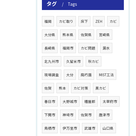
タグ
Tags
福岡
カビ取り
床下
ZEH
カビ
大分県
熊本県
佐賀県
宮崎県
長崎県
福岡市
カビ問題
漏水
北九州市
久留米市
秋カビ
現場調査
大分
腐朽菌
MIST工法
佐賀
熊本
カビ対策
黒カビ
春日市
大野城市
糟屋郡
太宰府市
下関市
神埼市
佐賀市
唐津市
鳥栖市
伊万里市
武雄市
山口県