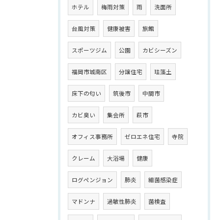
ホテル
梅雨対策
雨
洗面所
台風対策
健康被害
旅館
スポーツジム
公園
カビシーズン
福岡市城南区
分譲住宅
珪藻土
床下の匂い
筑後市
中間市
カビ臭い
集会所
萩市
オフィス事務所
ゼロエネ住宅
寺院
クレーム
大浴場
健康
ログペンジョン
肺炎
細菌感染症
マドンナ
過敏性肺炎
菌検査