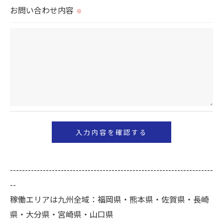
切に安全管理対策を実施します。
お問い合わせ内容
※
＜個人情報を与えなかった場合に生じる結果＞
必要な情報を頂けない場合は、それに対応した当社
のサービスをご提供できない場合がございますので
予めご了承ください。
＜個人情報の開示･訂正・削除･利用停止の手続につ
いて＞
当社では、お客様の個人情報の開示･訂正･削除・利
用停止の手続を定めさせて頂いております。
ご本人である事を確認のうえ、対応させて頂きま
--------------------------------------------------------------------
す。
--
個人情報の開示･訂正･削除・利用停止の具体的手続
稼働エリアは九州全域：福岡県・熊本県・佐賀県・長崎
きにつきましては、お電話でお問合せ下さい。
県・大分県・宮崎県・山口県