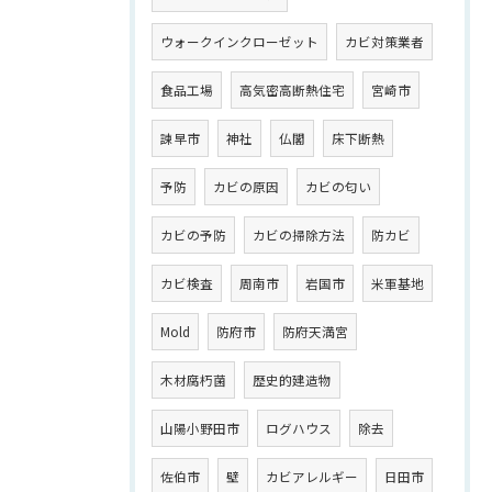
ウォークインクローゼット
カビ対策業者
食品工場
高気密高断熱住宅
宮崎市
諫早市
神社
仏閣
床下断熱
予防
カビの原因
カビの匂い
カビの予防
カビの掃除方法
防カビ
カビ検査
周南市
岩国市
米軍基地
Mold
防府市
防府天満宮
木材腐朽菌
歴史的建造物
山陽小野田市
ログハウス
除去
佐伯市
壁
カビアレルギー
日田市