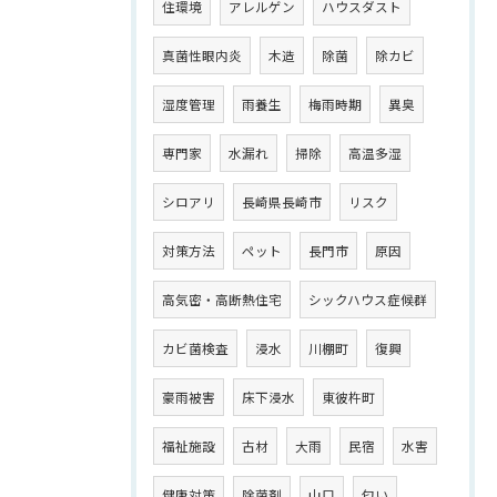
住環境
アレルゲン
ハウスダスト
真菌性眼内炎
木造
除菌
除カビ
湿度管理
雨養生
梅雨時期
異臭
専門家
水漏れ
掃除
高温多湿
シロアリ
長崎県長崎市
リスク
対策方法
ペット
長門市
原因
高気密・高断熱住宅
シックハウス症候群
カビ菌検査
浸水
川棚町
復興
豪雨被害
床下浸水
東彼杵町
福祉施設
古材
大雨
民宿
水害
健康対策
除菌剤
山口
匂い