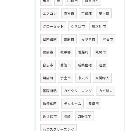
和室
畳
小郡市
寝室カビ
エアコン
直方市
京都郡
築上郡
クローゼット
うきは市
那珂川市
壁内結露
嘉麻市
みやま市
宮若市
豊前市
鞍手郡
雨漏れ
荒尾市
合志市
菊池市
新築住宅
湿度
菊陽町
宇土市
中央区
玄関物入
基礎断熱
カビクリーニング
カビ除去
物流倉庫
老人ホーム
長崎市
佐世保市
長崎
ZEH住宅
ハウスクリーニング