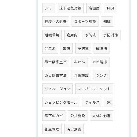
シミ
床下湿気対策
高湿度
MIST
健康への影響
スポーツ施設
知識
睡眠環境
倉庫内
予防法
予防対策
発生源
放置
予防策
解決法
熊本県宇土市
みかん
カビ清掃
カビ除去方法
介護施設
シンク
リノベ―ジョン
スーパーマーケット
ショッピングモール
ウィルス
家
床下のカビ
公共施設
人体に影響
衛生管理
汚染調査