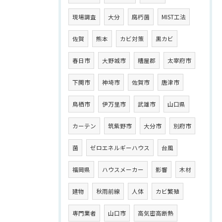
現場調査
大分
腐朽菌
MIST工法
佐賀
熊本
カビ対策
黒カビ
春日市
大野城市
糟屋郡
太宰府市
下関市
神埼市
佐賀市
唐津市
鳥栖市
伊万里市
武雄市
山口県
カーテン
筑紫野市
大分市
別府市
菌
ゼロエネルギーハウス
台風
福岡県
ハウスメーカー
影響
木材
建物
秋雨前線
人体
カビ繁殖
専門業者
山口市
高気密高断熱