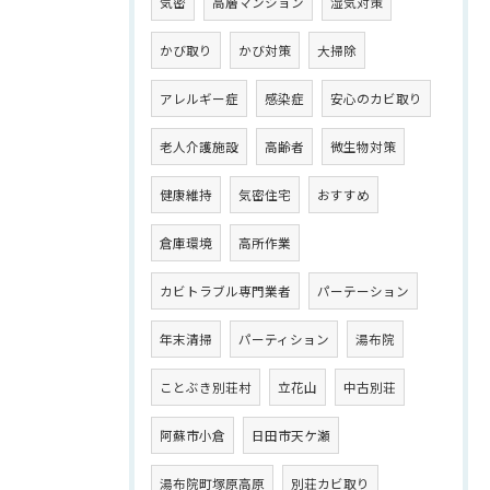
気密
高層マンション
湿気対策
かび取り
かび対策
大掃除
アレルギー症
感染症
安心のカビ取り
老人介護施設
高齢者
微生物対策
健康維持
気密住宅
おすすめ
倉庫環境
高所作業
カビトラブル専門業者
パーテーション
年末清掃
パーティション
湯布院
ことぶき別荘村
立花山
中古別荘
阿蘇市小倉
日田市天ケ瀬
湯布院町塚原高原
別荘カビ取り