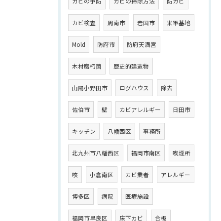
カビの予防
カビの掃除方法
防カビ
カビ検査
周南市
岩国市
米軍基地
Mold
防府市
防府天満宮
木材腐朽菌
歴史的建造物
山陽小野田市
ログハウス
除去
佐伯市
壁
カビアレルギー
日田市
キッチン
八幡西区
事務所
北九州市八幡西区
福岡市南区
喫煙所
咳
小倉南区
カビ業者
アレルギー
博多区
病院
医療施設
福岡市早良区
床下カビ
合板