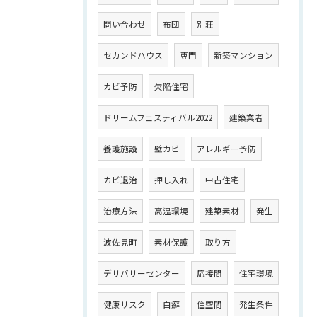
問い合わせ
布団
別荘
セカンドハウス
専門
新築マンション
カビ予防
欠陥住宅
ドリームフェスティバル2022
建築業者
養護施設
壁カビ
アレルギー予防
カビ退治
押し入れ
中古住宅
治療方法
高温環境
建築素材
発生
波佐見町
素材保護
取り方
デリバリーセンター
応接間
住宅環境
健康リスク
白癬
住空間
発生条件