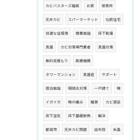
カビバスターズ福岡
お家
保育所
天井カビ
スパーマーケット
伝統住宅
快適な住環境
商業施設
床下乾燥
真菌
カビ対策専門業者
真菌対策
無料見積もり
医療機関
タワーマンション
真菌症
サポート
宿泊施設
咽頭炎対策
一戸建て
喉
イガイガ
喉の痛み
暖房
カビ感染
床下湿気
床下基礎断熱
解決
都城市
天井カビ問題
由布院
糸島