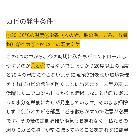
カビの発生条件
①20~30℃の温度②栄養（人の垢、髪の毛、ごみ、有機
物）③空気④70％以上の湿度空気
この4つの中から、今の時期に私たちがコントロールし
やすいのが
①と④
ではないでしょうか？20度以上の温度
と70％の湿度にならないように温湿度計を使い環境管理
をすればカビの発生を防ぐことは出来ます。去年の夏に
活躍したエアコンもしっかりと清掃しないと内部に溜ま
った水分を栄養にカビが発生しています。そのまま掃除
しずに使うとカビを部屋に巻き散らかすので注意が必要
です。その後の定期清掃や換気もお忘れなく！私たちの
周りにカビの胞子が常に漂っていることを忘れずに部屋