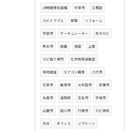
24時間換気設備
中津市
工務店
カビトラブル
新築
リフォーム
宇部市
サーキュレーター
冬のカビ
熊本市
結露
寝室
土壁
カビ取り専門
化学物質過敏症
現地調査
エアコン暖房
八代市
天草市
飯塚市
大牟田市
宗像市
糸島市
遠賀郡
玉名市
宇城市
山鹿市
田川市
行橋市
カビ掃除
天井
オフィス
ジプトーン