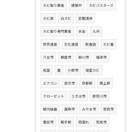
カビ取り業者
建築中
カビバスターズ
カビ臭
白カビ
定期清掃
カビ取り専門業者
水虫
九州
世界遺産
文化遺産
飲食店
カビ毒
八女市
朝倉市
柳川市
福津市
和室
畳
小郡市
寝室カビ
エアコン
直方市
京都郡
築上郡
クローゼット
うきは市
那珂川市
壁内結露
嘉麻市
みやま市
宮若市
豊前市
鞍手郡
雨漏れ
荒尾市