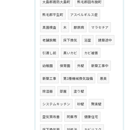
大島郡周防大島町
熊毛郡田布施町
熊毛郡平生町
アスペルギルス症
真菌検査
木
膠原病
マラセチア
老舗旅館
床下換気
浴室
建築途中
引渡し前
黒いカビ
カビ被害
幼稚園
保育園
外壁
新築工事中
新築工事
第1種機械換気設備
悪臭
除湿器
部屋
塗り壁
システムキッチン
砂壁
聚楽壁
空気質改善
阿蘇市
健康住宅
床下換気扇
対処法
カビリスク