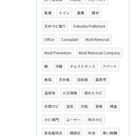
乾燥
トイレ
倉庫
建材
天井カビ取り
Fukuoka Prefecture
Office
Consulate
Mold Removal
Mold Prevention
Mold Removal Company
服
洋服
チェストタンス
アパート
無垢
天井板
羽目板
島原市
温泉地
火災保険
隠れたカビ
衣類カビ
湿気
対処
宮崎
検査
カビ専門
ユーザー
秋のカビ
急性扁桃炎
咽頭炎
中洲
寒い時期