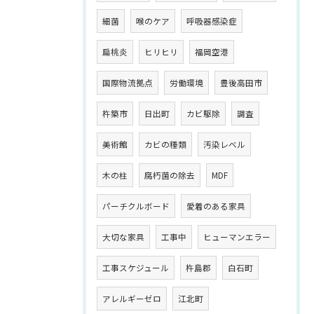
細菌
喉のケア
呼吸器感染症
扁桃炎
ヒリヒリ
福岡空港
国際物流拠点
労働環境
豊後高田市
杵築市
日出町
カビ駆除
調査
美術館
カビの種類
汚染レベル
木の柱
腐朽菌の除去
MDF
パーチクルボード
愛着のある家具
大切な家具
工事中
ヒューマンエラー
工事スケジュール
杵島郡
白石町
アレルギーゼロ
江北町