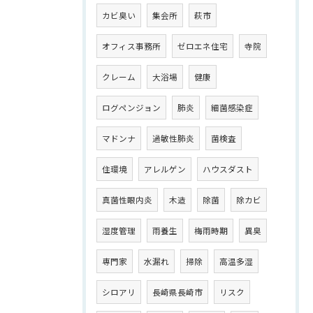
カビ臭い
集会所
萩市
オフィス事務所
ゼロエネ住宅
寺院
クレーム
大浴場
健康
ログペンジョン
肺炎
細菌感染症
マドンナ
過敏性肺炎
菌検査
住環境
アレルゲン
ハウスダスト
真菌性眼内炎
木造
除菌
除カビ
湿度管理
雨養生
梅雨時期
異臭
専門家
水漏れ
掃除
高温多湿
シロアリ
長崎県長崎市
リスク