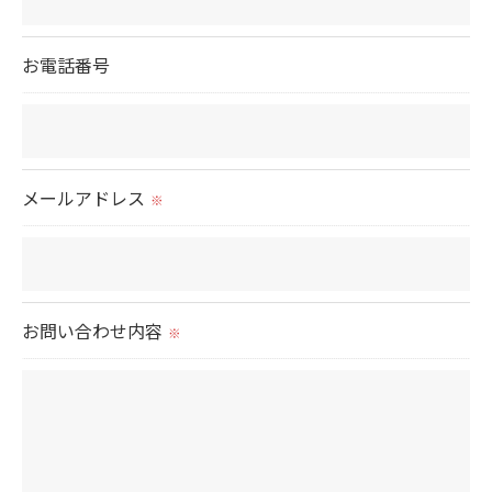
＜個人情報の委託について＞
お電話番号
当社では、利用目的の達成に必要な範囲において、
個人情報を外部に委託する場合があります。
これらの委託先に対しては個人情報保護契約等の措
置をとり、適切な監督を行います。
メールアドレス
※
＜個人情報の安全管理＞
当社では、個人情報の漏洩等がなされないよう、適
切に安全管理対策を実施します。
お問い合わせ内容
※
＜個人情報を与えなかった場合に生じる結果＞
必要な情報を頂けない場合は、それに対応した当社
のサービスをご提供できない場合がございますので
予めご了承ください。