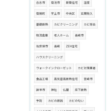
合志市
菊池市
新築住宅
湿度
菊陽町
宇土市
中央区
玄関物入
基礎断熱
カビクリーニング
カビ除去
物流倉庫
老人ホーム
長崎市
佐世保市
長崎
ZEH住宅
ハウスクリーニング
ウォークインクローゼット
カビ対策業者
食品工場
高気密高断熱住宅
宮崎市
諫早市
神社
仏閣
床下断熱
予防
カビの原因
カビの匂い