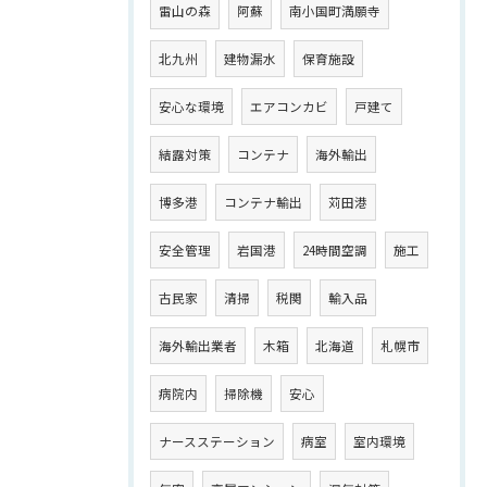
雷山の森
阿蘇
南小国町満願寺
北九州
建物漏水
保育施設
安心な環境
エアコンカビ
戸建て
結露対策
コンテナ
海外輸出
博多港
コンテナ輸出
苅田港
安全管理
岩国港
24時間空調
施工
古民家
清掃
税関
輸入品
海外輸出業者
木箱
北海道
札幌市
病院内
掃除機
安心
ナースステーション
病室
室内環境