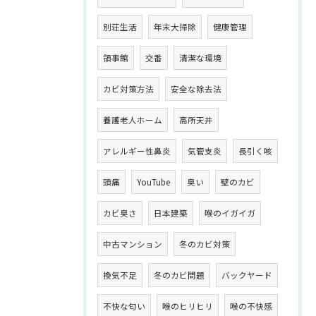
別荘生活
年末大掃除
健康管理
領事館
交番
清潔な環境
カビ対策方法
安全な除去法
養護老人ホーム
高所天井
アレルギー性鼻炎
気管支炎
長引く咳
頭痛
YouTube
臭い
壁のカビ
カビ臭さ
日本建築
喉のイガイガ
中古マンション
冬のカビ対策
換気不足
冬のカビ問題
バックヤード
不快な匂い
喉のヒリヒリ
喉の不快感