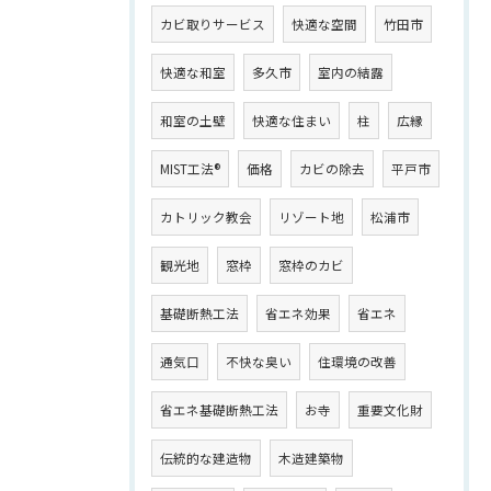
カビ取りサービス
快適な空間
竹田市
快適な和室
多久市
室内の結露
和室の土壁
快適な住まい
柱
広縁
MIST工法®
価格
カビの除去
平戸市
カトリック教会
リゾート地
松浦市
観光地
窓枠
窓枠のカビ
基礎断熱工法
省エネ効果
省エネ
通気口
不快な臭い
住環境の改善
省エネ基礎断熱工法
お寺
重要文化財
伝統的な建造物
木造建築物