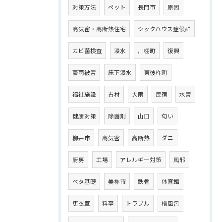
対策方法
ペット
長門市
原因
高気密・高断熱住宅
シックハウス症候群
カビ菌検査
浸水
川棚町
復興
豪雨被害
床下浸水
東彼杵町
福祉施設
古材
大雨
民宿
水害
健康対策
除菌剤
山口
匂い
柳井市
高気密
高断熱
ダニ
厨房
工場
アレルギー対策
風邪
ベタ基礎
美祢市
鉄骨
体育館
更衣室
料亭
トラブル
檜風呂