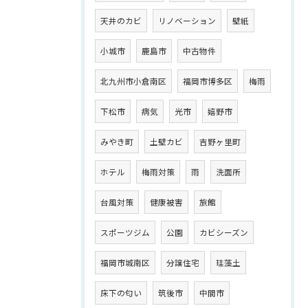
天井のカビ
リノベーション
壁紙
小城市
鹿島市
中古物件
北九州市小倉南区
福岡市博多区
梅雨
下松市
病気
光市
嬉野市
みやき町
土壁カビ
吉野ヶ里町
ホテル
梅雨対策
雨
洗面所
台風対策
健康被害
旅館
スポーツジム
公園
カビシーズン
福岡市城南区
分譲住宅
珪藻土
床下の匂い
筑後市
中間市