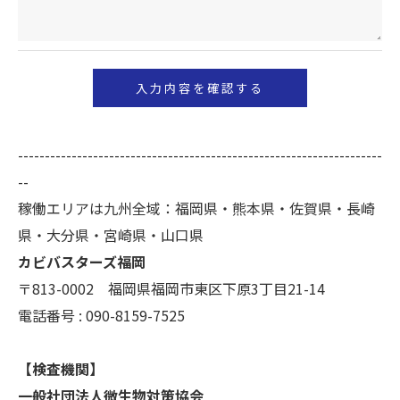
＜個人情報の開示･訂正・削除･利用停止の手続につ
いて＞
当社では、お客様の個人情報の開示･訂正･削除・利
用停止の手続を定めさせて頂いております。
ご本人である事を確認のうえ、対応させて頂きま
--------------------------------------------------------------------
す。
--
個人情報の開示･訂正･削除・利用停止の具体的手続
稼働エリアは九州全域：福岡県・熊本県・佐賀県・長崎
きにつきましては、お電話でお問合せ下さい。
県・大分県・宮崎県・山口県
カビバスターズ福岡
〒813-0002 福岡県福岡市東区下原3丁目21-14
電話番号 : 090-8159-7525
【検査機関】
一般社団法人微生物対策協会