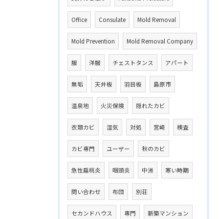
Office
Consulate
Mold Removal
Mold Prevention
Mold Removal Company
服
洋服
チェストタンス
アパート
無垢
天井板
羽目板
島原市
温泉地
火災保険
隠れたカビ
衣類カビ
湿気
対処
宮崎
検査
カビ専門
ユーザー
秋のカビ
急性扁桃炎
咽頭炎
中洲
寒い時期
問い合わせ
布団
別荘
セカンドハウス
専門
新築マンション