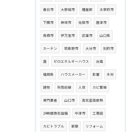
春日市
大野城市
糟屋郡
太宰府市
下関市
神埼市
佐賀市
唐津市
鳥栖市
伊万里市
武雄市
山口県
カーテン
筑紫野市
大分市
別府市
菌
ゼロエネルギーハウス
台風
福岡県
ハウスメーカー
影響
木材
建物
秋雨前線
人体
カビ繁殖
専門業者
山口市
高気密高断熱
24時間換気設備
中津市
工務店
カビトラブル
新築
リフォーム