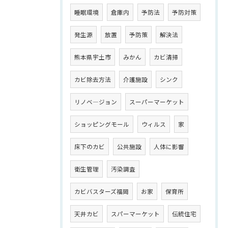
睡眠環境
倉庫内
予防法
予防対策
発生源
放置
予防策
解決法
熊本県宇土市
みかん
カビ清掃
カビ除去方法
介護施設
シンク
リノベ―ジョン
スーパーマーケット
ショッピングモール
ウィルス
家
床下のカビ
公共施設
人体に影響
衛生管理
汚染調査
カビバスターズ福岡
お家
保育所
天井カビ
スパーマーケット
伝統住宅