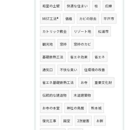
和室の土壁
快適な住まい
柱
広縁
MIST工法®
価格
カビの除去
平戸市
カトリック教会
リゾート地
松浦市
観光地
窓枠
窓枠のカビ
基礎断熱工法
省エネ効果
省エネ
通気口
不快な臭い
住環境の改善
省エネ基礎断熱工法
お寺
重要文化財
伝統的な建造物
木造建築物
お寺の本堂
神社の鳥居
熊本城
復元工事
国宝
2次被害
お餅