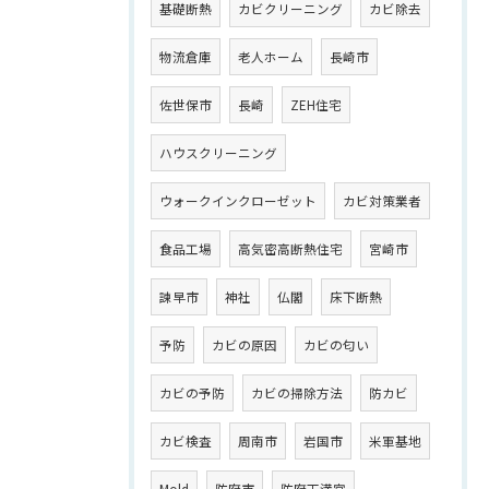
基礎断熱
カビクリーニング
カビ除去
物流倉庫
老人ホーム
長崎市
佐世保市
長崎
ZEH住宅
ハウスクリーニング
ウォークインクローゼット
カビ対策業者
食品工場
高気密高断熱住宅
宮崎市
諫早市
神社
仏閣
床下断熱
予防
カビの原因
カビの匂い
カビの予防
カビの掃除方法
防カビ
カビ検査
周南市
岩国市
米軍基地