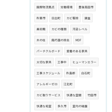
国際物流拠点
労働環境
豊後高田市
杵築市
日出町
カビ駆除
調査
美術館
カビの種類
汚染レベル
木の柱
腐朽菌の除去
MDF
パーチクルボード
愛着のある家具
大切な家具
工事中
ヒューマンエラー
工事スケジュール
杵島郡
白石町
アレルギーゼロ
江北町
カビ取りサービス
快適な空間
竹田市
快適な和室
多久市
室内の結露