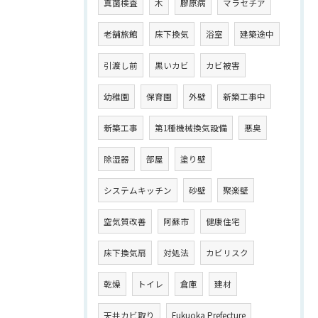
真菌検査
木
膠原病
マラセチア
老舗旅館
床下換気
浴室
建築途中
引渡し前
黒いカビ
カビ被害
幼稚園
保育園
外壁
新築工事中
新築工事
第1種機械換気設備
悪臭
除湿器
部屋
塗り壁
システムキッチン
砂壁
聚楽壁
空気質改善
阿蘇市
健康住宅
床下換気扇
対処法
カビリスク
乾燥
トイレ
倉庫
建材
天井カビ取り
Fukuoka Prefecture