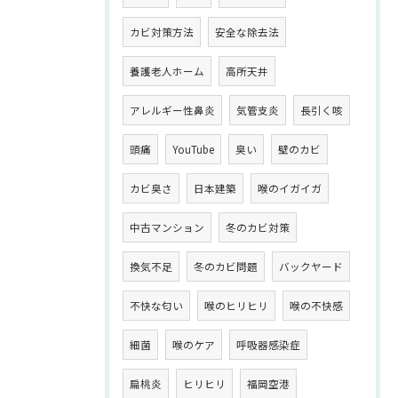
カビ対策方法
安全な除去法
養護老人ホーム
高所天井
アレルギー性鼻炎
気管支炎
長引く咳
頭痛
YouTube
臭い
壁のカビ
カビ臭さ
日本建築
喉のイガイガ
中古マンション
冬のカビ対策
換気不足
冬のカビ問題
バックヤード
不快な匂い
喉のヒリヒリ
喉の不快感
細菌
喉のケア
呼吸器感染症
扁桃炎
ヒリヒリ
福岡空港