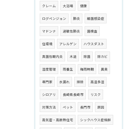
クレーム
大浴場
健康
ログペンジョン
肺炎
細菌感染症
マドンナ
過敏性肺炎
菌検査
住環境
アレルゲン
ハウスダスト
真菌性眼内炎
木造
除菌
除カビ
湿度管理
雨養生
梅雨時期
異臭
専門家
水漏れ
掃除
高温多湿
シロアリ
長崎県長崎市
リスク
対策方法
ペット
長門市
原因
高気密・高断熱住宅
シックハウス症候群