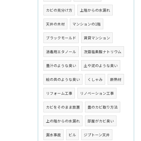
カビの見分け方
上階からの水漏れ
天井の木材
マンションの1階
ブラックモールド
賃貸マンション
消毒用エタノール
次亜塩素酸ナトリウム
墨汁のような臭い
土や泥のような臭い
絵の具のような臭い
くしゃみ
断熱材
リフォーム工事
リノベーション工事
カビをそのまま放置
畳のカビ取り方法
上の階からの水漏れ
部屋がカビ臭い
漏水事故
ビル
ジプトーン天井