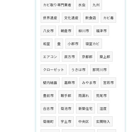
カビ取り専門業者
水虫
九州
世界遺産
文化遺産
飲食店
カビ毒
八女市
朝倉市
柳川市
福津市
和室
畳
小郡市
寝室カビ
エアコン
直方市
京都郡
築上郡
クローゼット
うきは市
那珂川市
壁内結露
嘉麻市
みやま市
宮若市
豊前市
鞍手郡
雨漏れ
荒尾市
合志市
菊池市
新築住宅
湿度
菊陽町
宇土市
中央区
玄関物入