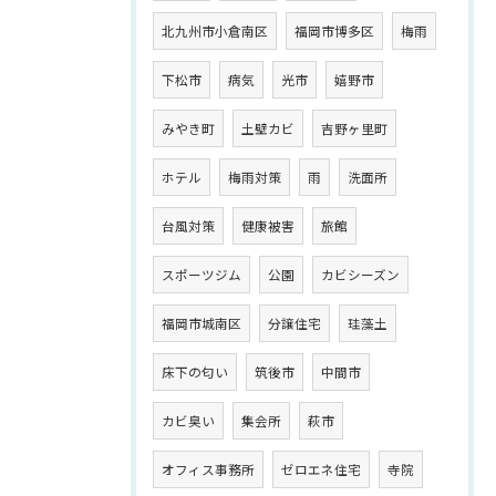
北九州市小倉南区
福岡市博多区
梅雨
下松市
病気
光市
嬉野市
みやき町
土壁カビ
吉野ヶ里町
ホテル
梅雨対策
雨
洗面所
台風対策
健康被害
旅館
スポーツジム
公園
カビシーズン
福岡市城南区
分譲住宅
珪藻土
床下の匂い
筑後市
中間市
カビ臭い
集会所
萩市
オフィス事務所
ゼロエネ住宅
寺院