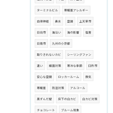
ターミナルビル
寒暖差アレルギー
自律神経
鼻水
空調
上天草市
日向市
海沿い
海の影響
塩害
日南市
九州の小京都
取りきれないカビ
シーリングファン
違い
細菌対策
寒冷な季節
臼杵市
安心な空間
ロッカールーム
換気
寒暖差
防湿対策
アルコール
黒ずんだ壁
床下の白カビ
白カビ対策
チョコレート
ブルーム現象