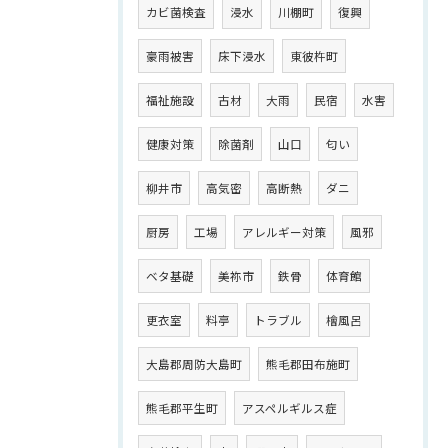
カビ菌検査
浸水
川棚町
復興
豪雨被害
床下浸水
東彼杵町
福祉施設
古材
大雨
民宿
水害
健康対策
除菌剤
山口
匂い
柳井市
高気密
高断熱
ダニ
厨房
工場
アレルギー対策
風邪
ベタ基礎
美祢市
鉄骨
体育館
更衣室
料亭
トラブル
檜風呂
大島郡周防大島町
熊毛郡田布施町
熊毛郡平生町
アスペルギルス症