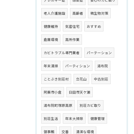
アレルギー症
感染症
安心のカビ取り
老人介護施設
高齢者
微生物対策
健康維持
気密住宅
おすすめ
倉庫環境
高所作業
カビトラブル専門業者
パーテーション
年末清掃
パーティション
湯布院
ことぶき別荘村
立花山
中古別荘
阿蘇市小倉
日田市天ケ瀬
湯布院町塚原高原
別荘カビ取り
別荘生活
年末大掃除
健康管理
領事館
交番
清潔な環境