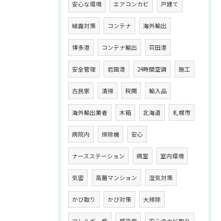
安心な環境
エアコンカビ
戸建て
結露対策
コンテナ
海外輸出
博多港
コンテナ輸出
苅田港
安全管理
岩国港
24時間空調
施工
古民家
清掃
税関
輸入品
海外輸出業者
木箱
北海道
札幌市
病院内
掃除機
安心
ナースステーション
病室
室内環境
気密
高層マンション
湿気対策
かび取り
かび対策
大掃除