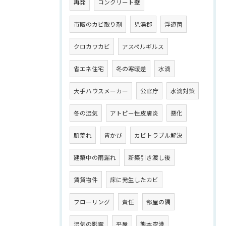
再発
コンクリート壁
市販のカビ取り剤
児湯郡
浮遊菌
クロカワカビ
アスペルギルス
省エネ住宅
冬の寒暖差
水滴
大手ハウスメーカー
公官庁
水滴対策
冬の湿気
アトピー性皮膚炎
悪化
肌荒れ
青かび
カビトラブル解決
建築中の雨漏れ
新築引き渡し後
賃貸物件
床に発生したカビ
フローリング
責任
部屋の隅
湿気の影響
平屋
熊本空港