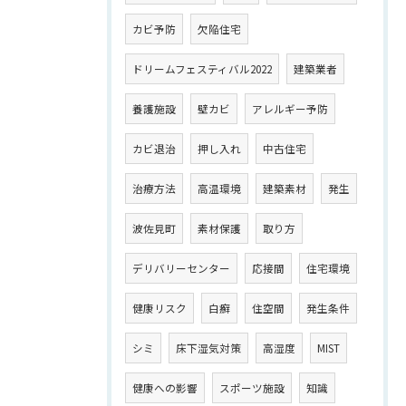
カビ予防
欠陥住宅
ドリームフェスティバル2022
建築業者
養護施設
壁カビ
アレルギー予防
カビ退治
押し入れ
中古住宅
治療方法
高温環境
建築素材
発生
波佐見町
素材保護
取り方
デリバリーセンター
応接間
住宅環境
健康リスク
白癬
住空間
発生条件
シミ
床下湿気対策
高湿度
MIST
健康への影響
スポーツ施設
知識