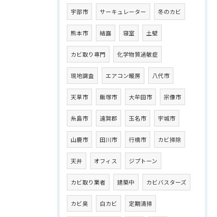
宇部市
サーキュレーター
冬のカビ
熊本市
結露
寝室
土壁
カビ取り専門
化学物質過敏症
現地調査
エアコン暖房
八代市
天草市
飯塚市
大牟田市
宗像市
糸島市
遠賀郡
玉名市
宇城市
山鹿市
田川市
行橋市
カビ掃除
天井
オフィス
ジプトーン
カビ取り業者
建築中
カビバスターズ
カビ臭
白カビ
定期清掃