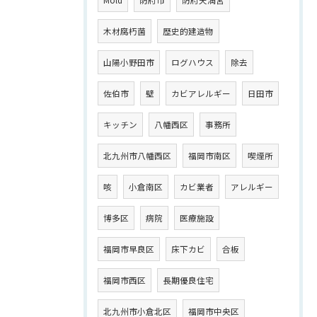
Mold
防府市
防府天満宮
木材腐朽菌
歴史的建造物
山陽小野田市
ログハウス
除去
佐伯市
壁
カビアレルギー
日田市
キッチン
八幡西区
事務所
北九州市八幡西区
福岡市南区
喫煙所
咳
小倉南区
カビ業者
アレルギー
博多区
病院
医療施設
福岡市早良区
床下カビ
合板
福岡市西区
長期優良住宅
北九州市小倉北区
福岡市中央区