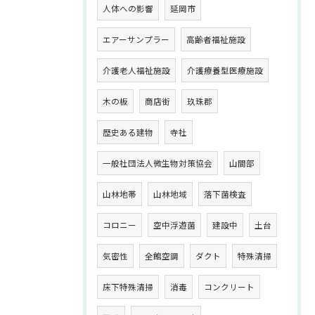
人体への影響
延岡市
エアーサンプラー
高齢者福祉施設
介護老人福祉施設
介護療養型医療施設
木の板
商店街
玖珠郡
歴史ある建物
寺社
一般社団法人微生物対策協会
山間部
山林地帯
山林地域
落下菌検査
コロニー
空中浮遊菌
建設中
土台
気密性
全館空調
ダクト
特殊清掃
床下特殊清掃
消毒
コンクリート