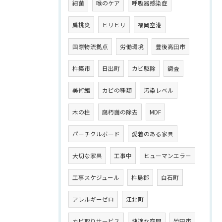
細菌
喉のケア
呼吸器感染症
扁桃炎
ヒリヒリ
福岡空港
国際物流拠点
労働環境
豊後高田市
杵築市
日出町
カビ駆除
調査
美術館
カビの種類
汚染レベル
木の柱
腐朽菌の除去
MDF
パーチクルボード
愛着のある家具
大切な家具
工事中
ヒューマンエラー
工事スケジュール
杵島郡
白石町
アレルギーゼロ
江北町
カビ取りサービス
快適な空間
竹田市