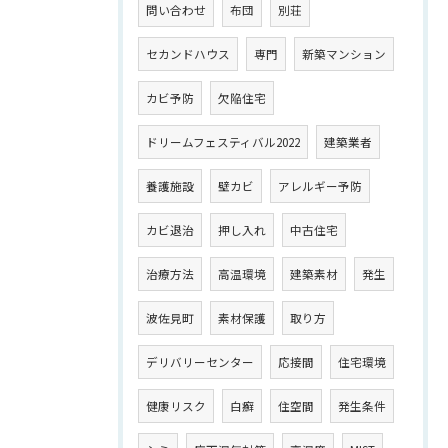
問い合わせ
布団
別荘
セカンドハウス
専門
新築マンション
カビ予防
欠陥住宅
ドリームフェスティバル2022
建築業者
養護施設
壁カビ
アレルギー予防
カビ退治
押し入れ
中古住宅
治療方法
高温環境
建築素材
発生
波佐見町
素材保護
取り方
デリバリーセンター
応接間
住宅環境
健康リスク
白癬
住空間
発生条件