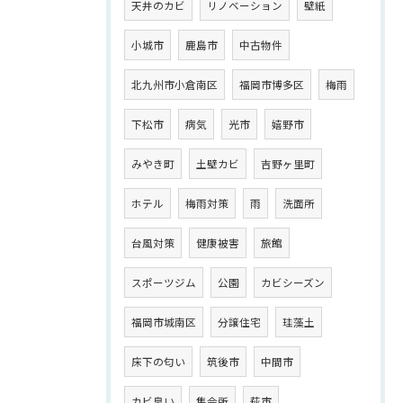
天井のカビ
リノベーション
壁紙
小城市
鹿島市
中古物件
北九州市小倉南区
福岡市博多区
梅雨
下松市
病気
光市
嬉野市
みやき町
土壁カビ
吉野ヶ里町
ホテル
梅雨対策
雨
洗面所
台風対策
健康被害
旅館
スポーツジム
公園
カビシーズン
福岡市城南区
分譲住宅
珪藻土
床下の匂い
筑後市
中間市
カビ臭い
集会所
萩市