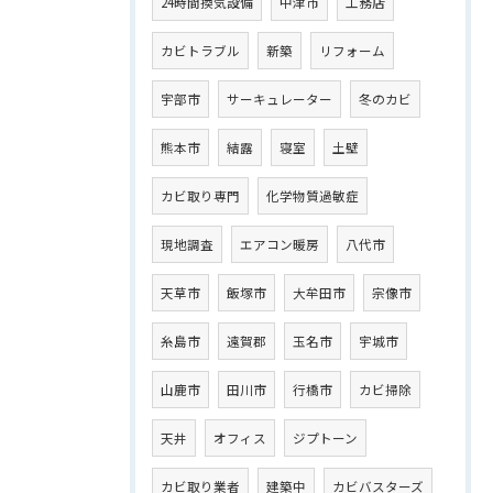
24時間換気設備
中津市
工務店
カビトラブル
新築
リフォーム
宇部市
サーキュレーター
冬のカビ
熊本市
結露
寝室
土壁
カビ取り専門
化学物質過敏症
現地調査
エアコン暖房
八代市
天草市
飯塚市
大牟田市
宗像市
糸島市
遠賀郡
玉名市
宇城市
山鹿市
田川市
行橋市
カビ掃除
天井
オフィス
ジプトーン
カビ取り業者
建築中
カビバスターズ