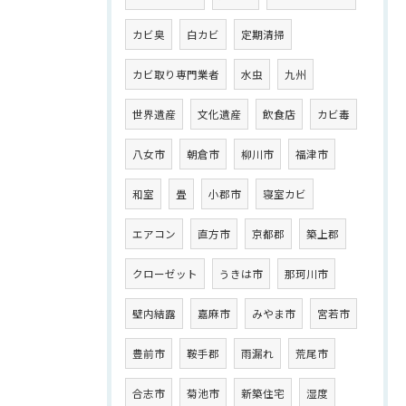
カビ臭
白カビ
定期清掃
カビ取り専門業者
水虫
九州
世界遺産
文化遺産
飲食店
カビ毒
八女市
朝倉市
柳川市
福津市
和室
畳
小郡市
寝室カビ
エアコン
直方市
京都郡
築上郡
クローゼット
うきは市
那珂川市
壁内結露
嘉麻市
みやま市
宮若市
豊前市
鞍手郡
雨漏れ
荒尾市
合志市
菊池市
新築住宅
湿度