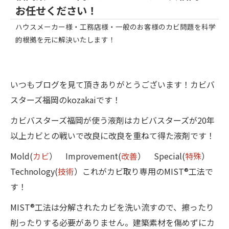
お任せください！
ハウスメーカー様・工務店様・一般のお客様のカビ問題を科学
的根拠を元に解決いたします！
いつもブログを見て頂きありがとうございます！カビバ
スターズ福岡のkozakaiです！
カビバスターズ福岡が使う液剤はカビバスターズが20年
以上カビとの戦いで改良に改良を重ねて得た液剤です！
Mold(
カビ
） Improvement(
改善
） Special(
特殊
）
Technology(
技術
）これがカビ取り専用のMIST®工法で
す！
MIST®工法は分解されたカビを洗い流すので、擦ったり
削ったりする必要がありません。建築素材を傷めずにカ