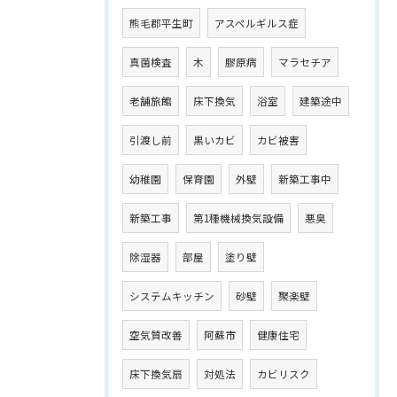
熊毛郡平生町
アスペルギルス症
真菌検査
木
膠原病
マラセチア
老舗旅館
床下換気
浴室
建築途中
引渡し前
黒いカビ
カビ被害
幼稚園
保育園
外壁
新築工事中
新築工事
第1種機械換気設備
悪臭
除湿器
部屋
塗り壁
システムキッチン
砂壁
聚楽壁
空気質改善
阿蘇市
健康住宅
床下換気扇
対処法
カビリスク