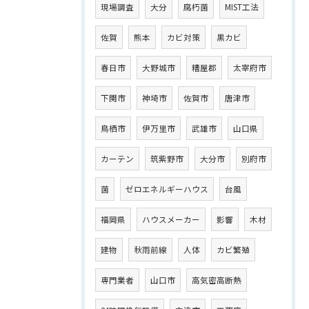
現場調査
大分
腐朽菌
MIST工法
佐賀
熊本
カビ対策
黒カビ
春日市
大野城市
糟屋郡
太宰府市
下関市
神埼市
佐賀市
唐津市
鳥栖市
伊万里市
武雄市
山口県
カーテン
筑紫野市
大分市
別府市
菌
ゼロエネルギーハウス
台風
福岡県
ハウスメーカー
影響
木材
建物
秋雨前線
人体
カビ繁殖
専門業者
山口市
高気密高断熱