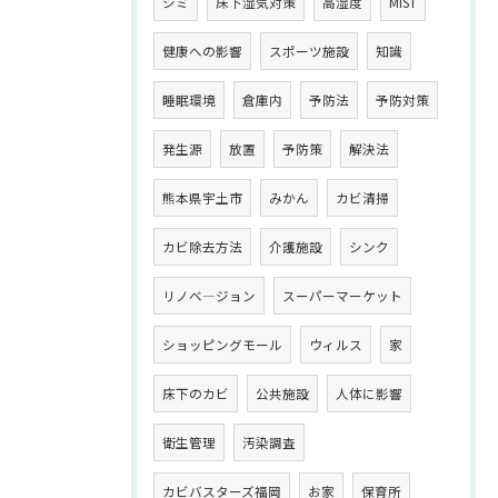
シミ
床下湿気対策
高湿度
MIST
健康への影響
スポーツ施設
知識
睡眠環境
倉庫内
予防法
予防対策
発生源
放置
予防策
解決法
熊本県宇土市
みかん
カビ清掃
カビ除去方法
介護施設
シンク
リノベ―ジョン
スーパーマーケット
ショッピングモール
ウィルス
家
床下のカビ
公共施設
人体に影響
衛生管理
汚染調査
カビバスターズ福岡
お家
保育所