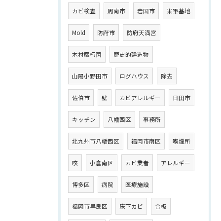
カビ検査
周南市
岩国市
米軍基地
Mold
防府市
防府天満宮
木材腐朽菌
歴史的建造物
山陽小野田市
ログハウス
除去
佐伯市
壁
カビアレルギー
日田市
キッチン
八幡西区
事務所
北九州市八幡西区
福岡市南区
喫煙所
咳
小倉南区
カビ業者
アレルギー
博多区
病院
医療施設
福岡市早良区
床下カビ
合板