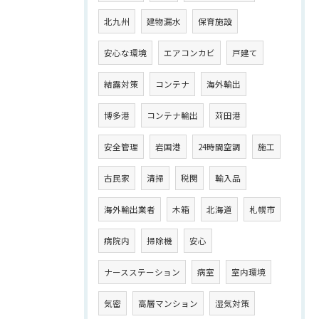
北九州
建物漏水
保育施設
安心な環境
エアコンカビ
戸建て
結露対策
コンテナ
海外輸出
博多港
コンテナ輸出
苅田港
安全管理
岩国港
24時間空調
施工
古民家
清掃
税関
輸入品
海外輸出業者
木箱
北海道
札幌市
病院内
掃除機
安心
ナースステーション
病室
室内環境
気密
高層マンション
湿気対策