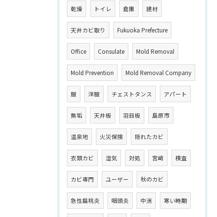
乾燥
トイレ
倉庫
建材
天井カビ取り
Fukuoka Prefecture
Office
Consulate
Mold Removal
Mold Prevention
Mold Removal Company
服
洋服
チェストタンス
アパート
無垢
天井板
羽目板
島原市
温泉地
火災保険
隠れたカビ
衣類カビ
湿気
対処
宮崎
検査
カビ専門
ユーザー
秋のカビ
急性扁桃炎
咽頭炎
中洲
寒い時期