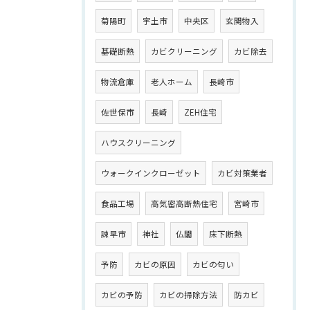
菊陽町
宇土市
中央区
玄関物入
基礎断熱
カビクリーニング
カビ除去
物流倉庫
老人ホーム
長崎市
佐世保市
長崎
ZEH住宅
ハウスクリーニング
ウォークインクローゼット
カビ対策業者
食品工場
高気密高断熱住宅
宮崎市
諫早市
神社
仏閣
床下断熱
予防
カビの原因
カビの匂い
カビの予防
カビの掃除方法
防カビ