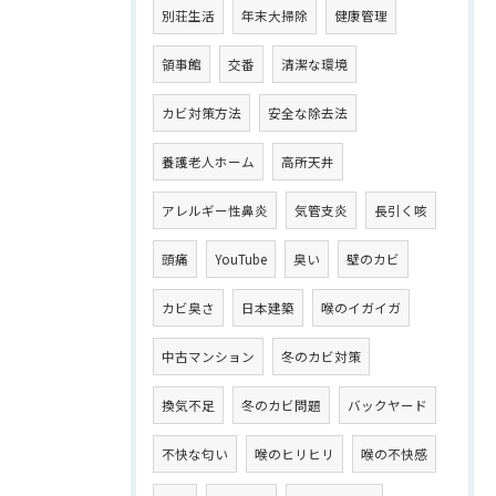
別荘生活
年末大掃除
健康管理
領事館
交番
清潔な環境
カビ対策方法
安全な除去法
養護老人ホーム
高所天井
アレルギー性鼻炎
気管支炎
長引く咳
頭痛
YouTube
臭い
壁のカビ
カビ臭さ
日本建築
喉のイガイガ
中古マンション
冬のカビ対策
換気不足
冬のカビ問題
バックヤード
不快な匂い
喉のヒリヒリ
喉の不快感