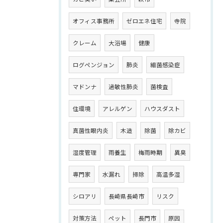
オフィス事務所
ゼロエネ住宅
寺院
クレーム
大浴場
健康
ログペンジョン
肺炎
細菌感染症
マドンナ
過敏性肺炎
菌検査
住環境
アレルゲン
ハウスダスト
真菌性眼内炎
木造
除菌
除カビ
湿度管理
雨養生
梅雨時期
異臭
専門家
水漏れ
掃除
高温多湿
シロアリ
長崎県長崎市
リスク
対策方法
ペット
長門市
原因