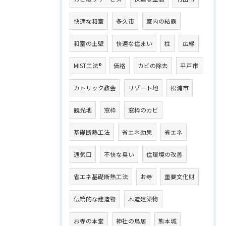
快適な和室
多久市
室内の結露
和室の土壁
快適な住まい
柱
広縁
MIST工法®
価格
カビの除去
平戸市
カトリック教会
リゾート地
松浦市
観光地
窓枠
窓枠のカビ
基礎断熱工法
省エネ効果
省エネ
通気口
不快な臭い
住環境の改善
省エネ基礎断熱工法
お寺
重要文化財
伝統的な建造物
木造建築物
お寺の本堂
神社の鳥居
熊本城