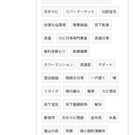
天井カビ
スパーマーケット
伝統住宅
快適な住環境
商業施設
床下乾燥
真菌
カビ対策専門業者
真菌対策
無料見積もり
医療機関
タワーマンション
真菌症
サポート
宿泊施設
咽頭炎対策
一戸建て
喉
イガイガ
喉の痛み
暖房
カビ感染
床下湿気
床下基礎断熱
解決
都城市
天井カビ問題
由布院
糸島
雷山の森
阿蘇
南小国町満願寺