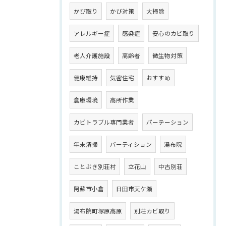
かび取り
かび対策
大掃除
アレルギー症
感染症
安心のカビ取り
老人介護施設
高齢者
微生物対策
健康維持
気密住宅
おすすめ
倉庫環境
高所作業
カビトラブル専門業者
パーテーション
年末清掃
パーティション
湯布院
ことぶき別荘村
立花山
中古別荘
阿蘇市小倉
日田市天ケ瀬
湯布院町塚原高原
別荘カビ取り