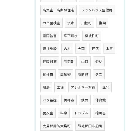
高気密・高断熱住宅
シックハウス症候群
カビ菌検査
浸水
川棚町
復興
豪雨被害
床下浸水
東彼杵町
福祉施設
古材
大雨
民宿
水害
健康対策
除菌剤
山口
匂い
柳井市
高気密
高断熱
ダニ
厨房
工場
アレルギー対策
風邪
ベタ基礎
美祢市
鉄骨
体育館
更衣室
料亭
トラブル
檜風呂
大島郡周防大島町
熊毛郡田布施町