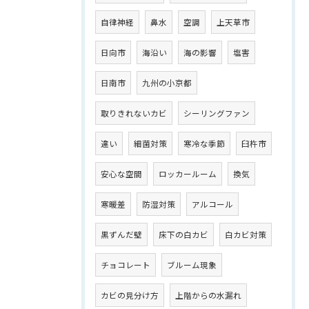
自律神経
鼻水
空調
上天草市
日向市
海沿い
海の影響
塩害
日南市
九州の小京都
取りきれないカビ
シーリングファン
違い
細菌対策
寒冷な季節
臼杵市
安心な空間
ロッカールーム
換気
寒暖差
防湿対策
アルコール
黒ずんだ壁
床下の白カビ
白カビ対策
チョコレート
ブルーム現象
カビの見分け方
上階からの水漏れ