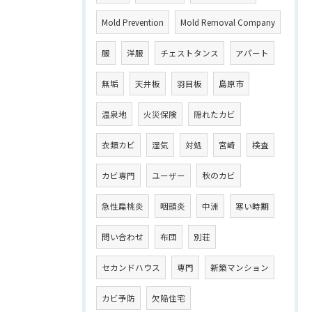
Mold Prevention
Mold Removal Company
服
洋服
チェストタンス
アパート
無垢
天井板
羽目板
島原市
温泉地
火災保険
隠れたカビ
衣類カビ
湿気
対処
宮崎
検査
カビ専門
ユーザー
秋のカビ
急性扁桃炎
咽頭炎
中洲
寒い時期
問い合わせ
布団
別荘
セカンドハウス
専門
新築マンション
カビ予防
欠陥住宅