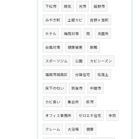
下松市
病気
光市
嬉野市
みやき町
土壁カビ
吉野ヶ里町
ホテル
梅雨対策
雨
洗面所
台風対策
健康被害
旅館
スポーツジム
公園
カビシーズン
福岡市城南区
分譲住宅
珪藻土
床下の匂い
筑後市
中間市
カビ臭い
集会所
萩市
オフィス事務所
ゼロエネ住宅
寺院
クレーム
大浴場
健康