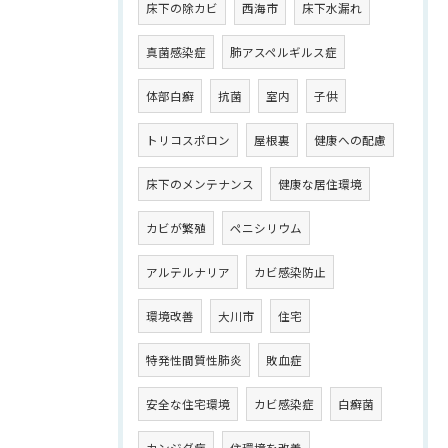
床下の除カビ
西海市
床下水漏れ
真菌感染症
肺アスペルギルス症
体部白癬
抗菌
室内
子供
トリコスポロン
屋根裏
健康への配慮
床下のメンテナンス
健康な居住環境
カビが繁殖
ペニシリウム
アルテルナリア
カビ感染防止
環境改善
大川市
住宅
特発性間質性肺炎
敗血症
安全な住宅環境
カビ感染症
白癬菌