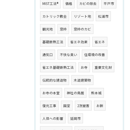
MIST工法®
価格
カビの除去
平戸市
カトリック教会
リゾート地
松浦市
観光地
窓枠
窓枠のカビ
基礎断熱工法
省エネ効果
省エネ
通気口
不快な臭い
住環境の改善
省エネ基礎断熱工法
お寺
重要文化財
伝統的な建造物
木造建築物
お寺の本堂
神社の鳥居
熊本城
復元工事
国宝
2次被害
お餅
人体への影響
延岡市