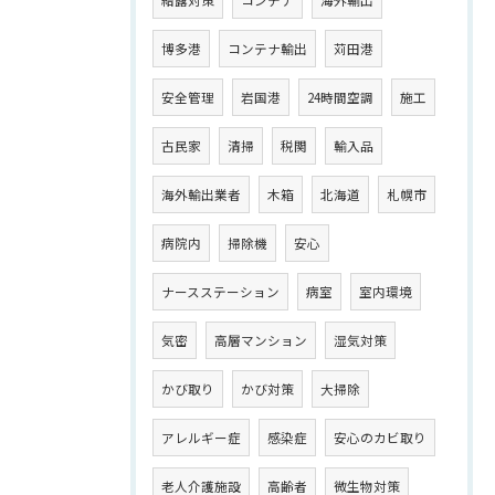
結露対策
コンテナ
海外輸出
博多港
コンテナ輸出
苅田港
安全管理
岩国港
24時間空調
施工
古民家
清掃
税関
輸入品
海外輸出業者
木箱
北海道
札幌市
病院内
掃除機
安心
ナースステーション
病室
室内環境
気密
高層マンション
湿気対策
かび取り
かび対策
大掃除
アレルギー症
感染症
安心のカビ取り
老人介護施設
高齢者
微生物対策