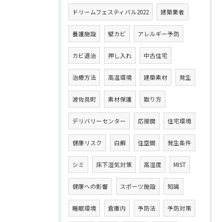
ドリームフェスティバル2022
建築業者
養護施設
壁カビ
アレルギー予防
カビ退治
押し入れ
中古住宅
治療方法
高温環境
建築素材
発生
波佐見町
素材保護
取り方
デリバリーセンター
応接間
住宅環境
健康リスク
白癬
住空間
発生条件
シミ
床下湿気対策
高湿度
MIST
健康への影響
スポーツ施設
知識
睡眠環境
倉庫内
予防法
予防対策