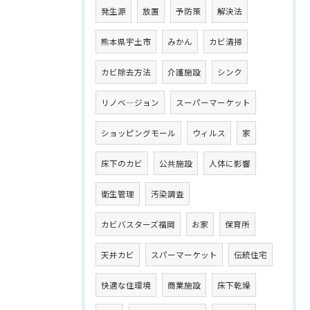
発生源
放置
予防策
解決法
熊本県宇土市
みかん
カビ清掃
カビ除去方法
介護施設
シンク
リノベ―ジョン
スーパーマーケット
ショッピングモール
ウィルス
家
床下のカビ
公共施設
人体に影響
衛生管理
汚染調査
カビバスターズ福岡
お家
保育所
天井カビ
スパーマーケット
伝統住宅
快適な住環境
商業施設
床下乾燥