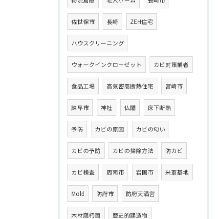
物流倉庫
老人ホーム
長崎市
佐世保市
長崎
ZEH住宅
ハウスクリーニング
ウォークインクローゼット
カビ対策業者
食品工場
高気密高断熱住宅
宮崎市
諫早市
神社
仏閣
床下断熱
予防
カビの原因
カビの匂い
カビの予防
カビの掃除方法
防カビ
カビ検査
周南市
岩国市
米軍基地
Mold
防府市
防府天満宮
木材腐朽菌
歴史的建造物