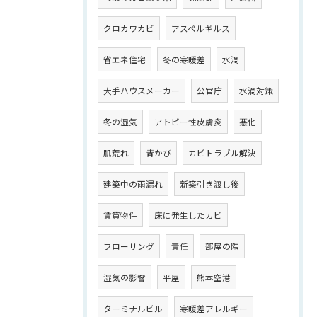
クロカワカビ
アスペルギルス
省エネ住宅
冬の寒暖差
水滴
大手ハウスメーカー
公官庁
水滴対策
冬の湿気
アトピー性皮膚炎
悪化
肌荒れ
青かび
カビトラブル解決
建築中の雨漏れ
新築引き渡し後
賃貸物件
床に発生したカビ
フローリング
責任
部屋の隅
湿気の影響
平屋
熊本空港
ターミナルビル
寒暖差アレルギー