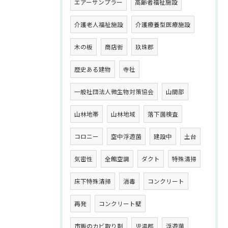
エアーサンプラー
高齢者福祉施設
介護老人福祉施設
介護療養型医療施設
木の板
商店街
玖珠郡
歴史ある建物
寺社
一般社団法人微生物対策協会
山間部
山林地帯
山林地域
落下菌検査
コロニー
空中浮遊菌
建設中
土台
気密性
全館空調
ダクト
特殊清掃
床下特殊清掃
消毒
コンクリート
再発
コンクリート壁
市販のカビ取り剤
児湯郡
浮遊菌