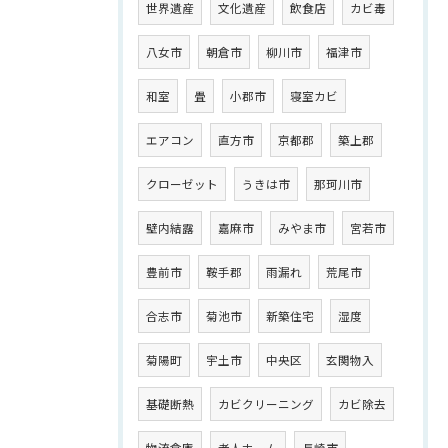
世界遺産
文化遺産
飲食店
カビ毒
八女市
朝倉市
柳川市
福津市
和室
畳
小郡市
寝室カビ
エアコン
直方市
京都郡
築上郡
クローゼット
うきは市
那珂川市
壁内結露
嘉麻市
みやま市
宮若市
豊前市
鞍手郡
雨漏れ
荒尾市
合志市
菊池市
新築住宅
湿度
菊陽町
宇土市
中央区
玄関物入
基礎断熱
カビクリーニング
カビ除去