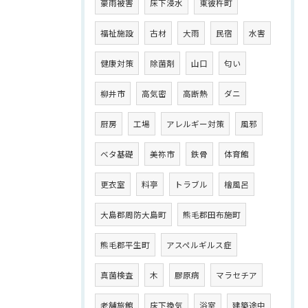
豪雨被害
床下浸水
東彼杵町
福祉施設
古材
大雨
民宿
水害
健康対策
除菌剤
山口
匂い
柳井市
高気密
高断熱
ダニ
厨房
工場
アレルギー対策
風邪
ベタ基礎
美祢市
鉄骨
体育館
更衣室
料亭
トラブル
檜風呂
大島郡周防大島町
熊毛郡田布施町
熊毛郡平生町
アスペルギルス症
真菌検査
木
膠原病
マラセチア
老舗旅館
床下換気
浴室
建築途中