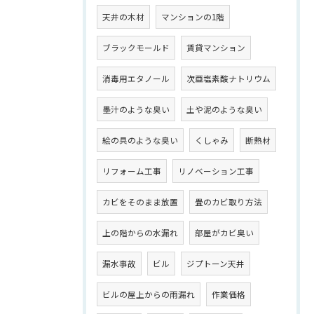
天井の木材
マンションの1階
ブラックモールド
賃貸マンション
消毒用エタノール
次亜塩素酸ナトリウム
墨汁のような臭い
土や泥のような臭い
絵の具のような臭い
くしゃみ
断熱材
リフォーム工事
リノベーション工事
カビをそのまま放置
畳のカビ取り方法
上の階からの水漏れ
部屋がカビ臭い
漏水事故
ビル
ジプトーン天井
ビルの屋上からの雨漏れ
作業価格