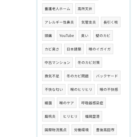
養護老人ホーム
高所天井
アレルギー性鼻炎
気管支炎
長引く咳
頭痛
YouTube
臭い
壁のカビ
カビ臭さ
日本建築
喉のイガイガ
中古マンション
冬のカビ対策
換気不足
冬のカビ問題
バックヤード
不快な匂い
喉のヒリヒリ
喉の不快感
細菌
喉のケア
呼吸器感染症
扁桃炎
ヒリヒリ
福岡空港
国際物流拠点
労働環境
豊後高田市