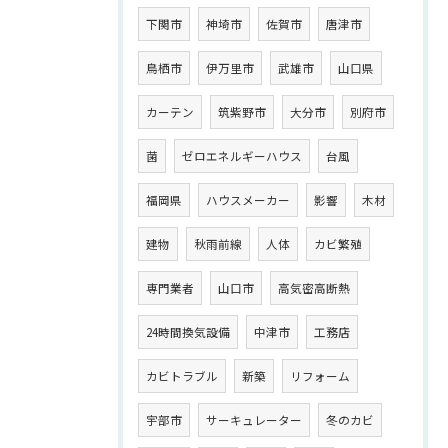
下関市
神埼市
佐賀市
唐津市
鳥栖市
伊万里市
武雄市
山口県
カーテン
筑紫野市
大分市
別府市
菌
ゼロエネルギーハウス
台風
福岡県
ハウスメーカー
影響
木材
建物
秋雨前線
人体
カビ繁殖
専門業者
山口市
高気密高断熱
24時間換気設備
中津市
工務店
カビトラブル
新築
リフォーム
宇部市
サーキュレーター
冬のカビ