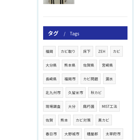
タグ
Tags
福岡
カビ取り
床下
ZEH
カビ
大分県
熊本県
佐賀県
宮崎県
長崎県
福岡市
カビ問題
漏水
北九州市
久留米市
秋カビ
現場調査
大分
腐朽菌
MIST工法
佐賀
熊本
カビ対策
黒カビ
春日市
大野城市
糟屋郡
太宰府市