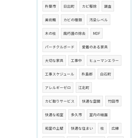
杵築市
日出町
カビ駆除
調査
美術館
カビの種類
汚染レベル
木の柱
腐朽菌の除去
MDF
パーチクルボード
愛着のある家具
大切な家具
工事中
ヒューマンエラー
工事スケジュール
杵島郡
白石町
アレルギーゼロ
江北町
カビ取りサービス
快適な空間
竹田市
快適な和室
多久市
室内の結露
和室の土壁
快適な住まい
柱
広縁