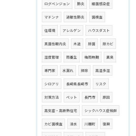
ログペンジョン
肺炎
細菌感染症
マドンナ
過敏性肺炎
菌検査
住環境
アレルゲン
ハウスダスト
真菌性眼内炎
木造
除菌
除カビ
湿度管理
雨養生
梅雨時期
異臭
専門家
水漏れ
掃除
高温多湿
シロアリ
長崎県長崎市
リスク
対策方法
ペット
長門市
原因
高気密・高断熱住宅
シックハウス症候群
カビ菌検査
浸水
川棚町
復興