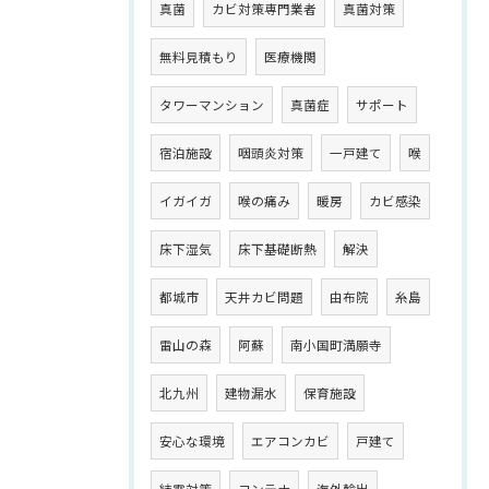
真菌
カビ対策専門業者
真菌対策
無料見積もり
医療機関
タワーマンション
真菌症
サポート
宿泊施設
咽頭炎対策
一戸建て
喉
イガイガ
喉の痛み
暖房
カビ感染
床下湿気
床下基礎断熱
解決
都城市
天井カビ問題
由布院
糸島
雷山の森
阿蘇
南小国町満願寺
北九州
建物漏水
保育施設
安心な環境
エアコンカビ
戸建て