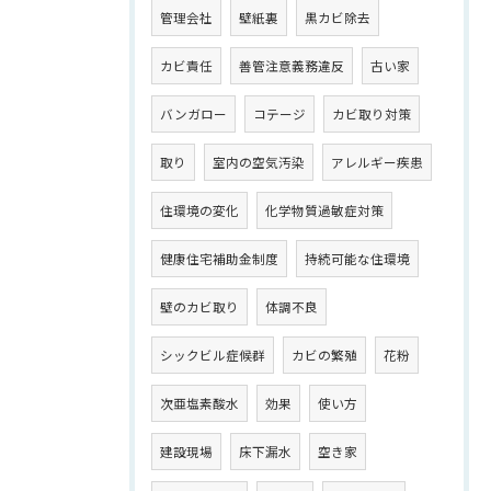
管理会社
壁紙裏
黒カビ除去
カビ責任
善管注意義務違反
古い家
バンガロー
コテージ
カビ取り対策
取り
室内の空気汚染
アレルギー疾患
住環境の変化
化学物質過敏症対策
健康住宅補助金制度
持続可能な住環境
壁のカビ取り
体調不良
シックビル症候群
カビの繁殖
花粉
次亜塩素酸水
効果
使い方
建設現場
床下漏水
空き家