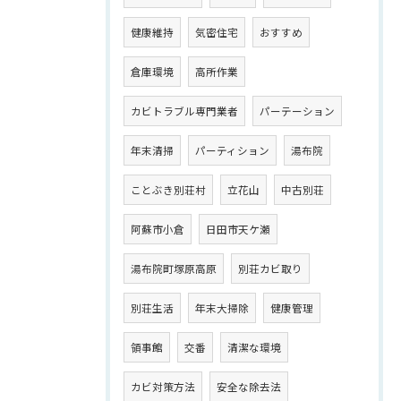
健康維持
気密住宅
おすすめ
倉庫環境
高所作業
カビトラブル専門業者
パーテーション
年末清掃
パーティション
湯布院
ことぶき別荘村
立花山
中古別荘
阿蘇市小倉
日田市天ケ瀬
湯布院町塚原高原
別荘カビ取り
別荘生活
年末大掃除
健康管理
領事館
交番
清潔な環境
カビ対策方法
安全な除去法