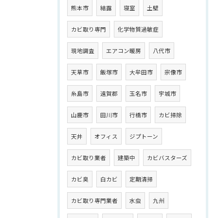
熊本市
結露
寝室
土壁
カビ取り専門
化学物質過敏症
現地調査
エアコン暖房
八代市
天草市
飯塚市
大牟田市
宗像市
糸島市
遠賀郡
玉名市
宇城市
山鹿市
田川市
行橋市
カビ掃除
天井
オフィス
ジプトーン
カビ取り業者
建築中
カビバスターズ
カビ臭
白カビ
定期清掃
カビ取り専門業者
水虫
九州