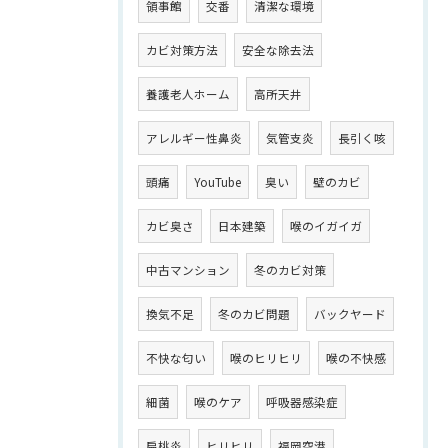
領事館
交番
清潔な環境
カビ対策方法
安全な除去法
養護老人ホーム
高所天井
アレルギー性鼻炎
気管支炎
長引く咳
頭痛
YouTube
臭い
壁のカビ
カビ臭さ
日本建築
喉のイガイガ
中古マンション
冬のカビ対策
換気不足
冬のカビ問題
バックヤード
不快な匂い
喉のヒリヒリ
喉の不快感
細菌
喉のケア
呼吸器感染症
扁桃炎
ヒリヒリ
福岡空港