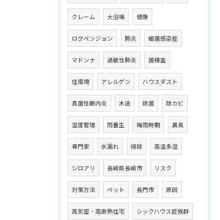
クレーム
大浴場
健康
ログペンジョン
肺炎
細菌感染症
マドンナ
過敏性肺炎
菌検査
住環境
アレルゲン
ハウスダスト
真菌性眼内炎
木造
除菌
除カビ
湿度管理
雨養生
梅雨時期
異臭
専門家
水漏れ
掃除
高温多湿
シロアリ
長崎県長崎市
リスク
対策方法
ペット
長門市
原因
高気密・高断熱住宅
シックハウス症候群