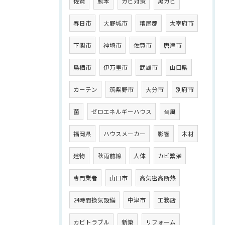
佐賀
熊本
カビ対策
黒カビ
春日市
大野城市
糟屋郡
太宰府市
下関市
神埼市
佐賀市
唐津市
鳥栖市
伊万里市
武雄市
山口県
カーテン
筑紫野市
大分市
別府市
菌
ゼロエネルギーハウス
台風
福岡県
ハウスメーカー
影響
木材
建物
秋雨前線
人体
カビ繁殖
専門業者
山口市
高気密高断熱
24時間換気設備
中津市
工務店
カビトラブル
新築
リフォーム