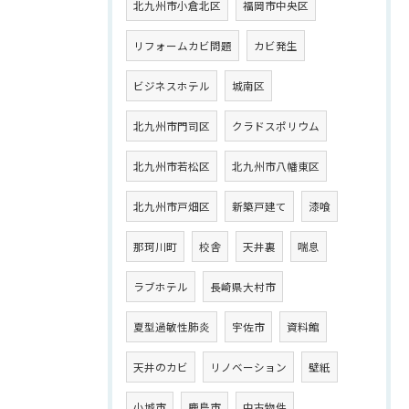
北九州市小倉北区
福岡市中央区
リフォームカビ問題
カビ発生
ビジネスホテル
城南区
北九州市門司区
クラドスポリウム
北九州市若松区
北九州市八幡東区
北九州市戸畑区
新築戸建て
漆喰
那珂川町
校舎
天井裏
喘息
ラブホテル
長崎県大村市
夏型過敏性肺炎
宇佐市
資料館
天井のカビ
リノベーション
壁紙
小城市
鹿島市
中古物件