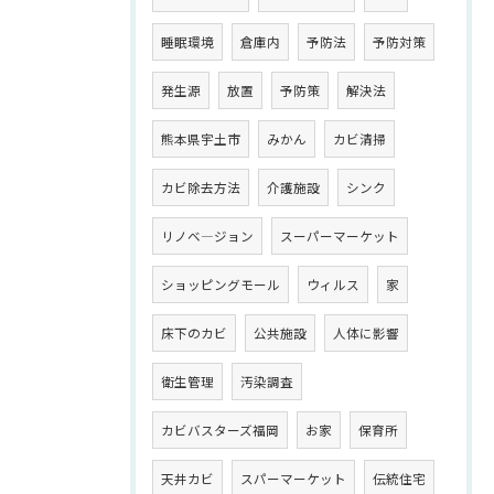
睡眠環境
倉庫内
予防法
予防対策
発生源
放置
予防策
解決法
熊本県宇土市
みかん
カビ清掃
カビ除去方法
介護施設
シンク
リノベ―ジョン
スーパーマーケット
ショッピングモール
ウィルス
家
床下のカビ
公共施設
人体に影響
衛生管理
汚染調査
カビバスターズ福岡
お家
保育所
天井カビ
スパーマーケット
伝統住宅