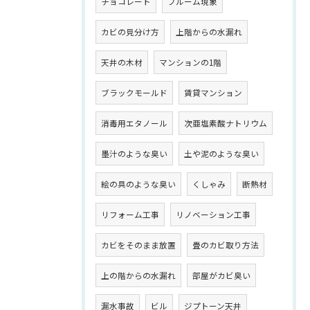
チョコレート
ブルーム現象
カビの見分け方
上階からの水漏れ
天井の木材
マンションの1階
ブラックモールド
賃貸マンション
消毒用エタノール
次亜塩素酸ナトリウム
墨汁のような臭い
土や泥のような臭い
絵の具のような臭い
くしゃみ
断熱材
リフォーム工事
リノベーション工事
カビをそのまま放置
畳のカビ取り方法
上の階からの水漏れ
部屋がカビ臭い
漏水事故
ビル
ジプトーン天井