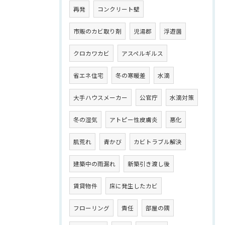
再発
コンクリート壁
市販のカビ取り剤
児湯郡
浮遊菌
クロカワカビ
アスペルギルス
省エネ住宅
冬の寒暖差
水滴
大手ハウスメーカー
公官庁
水滴対策
冬の湿気
アトピー性皮膚炎
悪化
肌荒れ
青かび
カビトラブル解決
建築中の雨漏れ
新築引き渡し後
賃貸物件
床に発生したカビ
フローリング
責任
部屋の隅