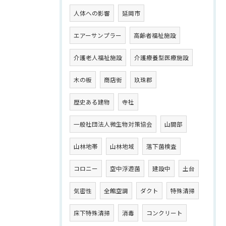
人体への影響
延岡市
エアーサンプラー
高齢者福祉施設
介護老人福祉施設
介護療養型医療施設
木の板
商店街
玖珠郡
歴史ある建物
寺社
一般社団法人微生物対策協会
山間部
山林地帯
山林地域
落下菌検査
コロニー
空中浮遊菌
建設中
土台
気密性
全館空調
ダクト
特殊清掃
床下特殊清掃
消毒
コンクリート