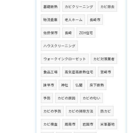
基礎断熱
カビクリーニング
カビ除去
物流倉庫
老人ホーム
長崎市
佐世保市
長崎
ZEH住宅
ハウスクリーニング
ウォークインクローゼット
カビ対策業者
食品工場
高気密高断熱住宅
宮崎市
諫早市
神社
仏閣
床下断熱
予防
カビの原因
カビの匂い
カビの予防
カビの掃除方法
防カビ
カビ検査
周南市
岩国市
米軍基地