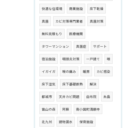
快適な住環境
商業施設
床下乾燥
真菌
カビ対策専門業者
真菌対策
無料見積もり
医療機関
タワーマンション
真菌症
サポート
宿泊施設
咽頭炎対策
一戸建て
喉
イガイガ
喉の痛み
暖房
カビ感染
床下湿気
床下基礎断熱
解決
都城市
天井カビ問題
由布院
糸島
雷山の森
阿蘇
南小国町満願寺
北九州
建物漏水
保育施設