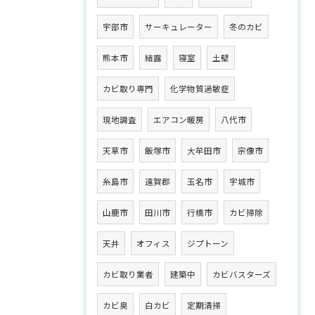
宇部市
サーキュレーター
冬のカビ
熊本市
結露
寝室
土壁
カビ取り専門
化学物質過敏症
現地調査
エアコン暖房
八代市
天草市
飯塚市
大牟田市
宗像市
糸島市
遠賀郡
玉名市
宇城市
山鹿市
田川市
行橋市
カビ掃除
天井
オフィス
ジプトーン
カビ取り業者
建築中
カビバスターズ
カビ臭
白カビ
定期清掃