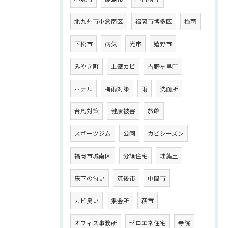
北九州市小倉南区
福岡市博多区
梅雨
下松市
病気
光市
嬉野市
みやき町
土壁カビ
吉野ヶ里町
ホテル
梅雨対策
雨
洗面所
台風対策
健康被害
旅館
スポーツジム
公園
カビシーズン
福岡市城南区
分譲住宅
珪藻土
床下の匂い
筑後市
中間市
カビ臭い
集会所
萩市
オフィス事務所
ゼロエネ住宅
寺院