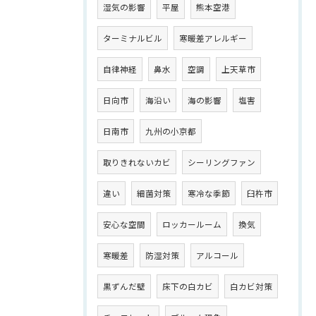
湿気の影響
平屋
熊本空港
ターミナルビル
寒暖差アレルギー
自律神経
鼻水
空調
上天草市
日向市
海沿い
海の影響
塩害
日南市
九州の小京都
取りきれないカビ
シーリングファン
違い
細菌対策
寒冷な季節
臼杵市
安心な空間
ロッカールーム
換気
寒暖差
防湿対策
アルコール
黒ずんだ壁
床下の白カビ
白カビ対策