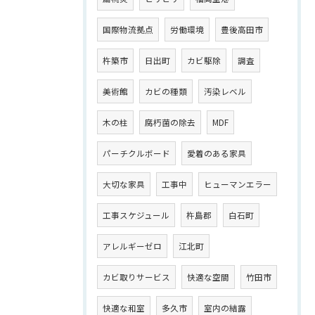
国際物流拠点
労働環境
豊後高田市
杵築市
日出町
カビ駆除
調査
美術館
カビの種類
汚染レベル
木の柱
腐朽菌の除去
MDF
パーチクルボード
愛着のある家具
大切な家具
工事中
ヒューマンエラー
工事スケジュール
杵島郡
白石町
アレルギーゼロ
江北町
カビ取りサービス
快適な空間
竹田市
快適な和室
多久市
室内の結露