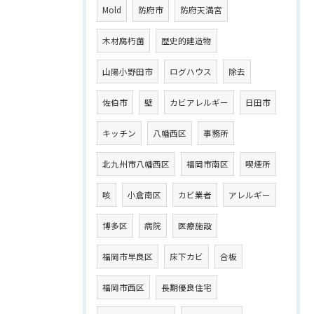
Mold
防府市
防府天満宮
木材腐朽菌
歴史的建造物
山陽小野田市
ログハウス
除去
佐伯市
壁
カビアレルギー
日田市
キッチン
八幡西区
事務所
北九州市八幡西区
福岡市南区
喫煙所
咳
小倉南区
カビ業者
アレルギー
博多区
病院
医療施設
福岡市早良区
床下カビ
合板
福岡市西区
長期優良住宅