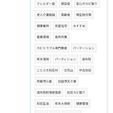
アレルギー症
感染症
安心のカビ取り
老人介護施設
高齢者
微生物対策
健康維持
気密住宅
おすすめ
倉庫環境
高所作業
カビトラブル専門業者
パーテーション
年末清掃
パーティション
湯布院
ことぶき別荘村
立花山
中古別荘
阿蘇市小倉
日田市天ケ瀬
湯布院町塚原高原
別荘カビ取り
別荘生活
年末大掃除
健康管理