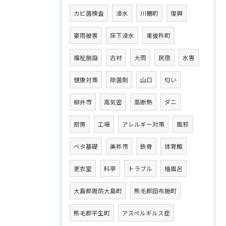
カビ菌検査
浸水
川棚町
復興
豪雨被害
床下浸水
東彼杵町
福祉施設
古材
大雨
民宿
水害
健康対策
除菌剤
山口
匂い
柳井市
高気密
高断熱
ダニ
厨房
工場
アレルギー対策
風邪
ベタ基礎
美祢市
鉄骨
体育館
更衣室
料亭
トラブル
檜風呂
大島郡周防大島町
熊毛郡田布施町
熊毛郡平生町
アスペルギルス症