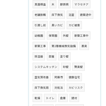
真菌検査
木
膠原病
マラセチア
老舗旅館
床下換気
浴室
建築途中
引渡し前
黒いカビ
カビ被害
幼稚園
保育園
外壁
新築工事中
新築工事
第1種機械換気設備
悪臭
除湿器
部屋
塗り壁
システムキッチン
砂壁
聚楽壁
空気質改善
阿蘇市
健康住宅
床下換気扇
対処法
カビリスク
乾燥
トイレ
倉庫
建材