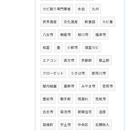
カビ取り専門業者
水虫
九州
世界遺産
文化遺産
飲食店
カビ毒
八女市
朝倉市
柳川市
福津市
和室
畳
小郡市
寝室カビ
エアコン
直方市
京都郡
築上郡
クローゼット
うきは市
那珂川市
壁内結露
嘉麻市
みやま市
宮若市
豊前市
鞍手郡
雨漏れ
荒尾市
合志市
菊池市
新築住宅
湿度
菊陽町
宇土市
中央区
玄関物入