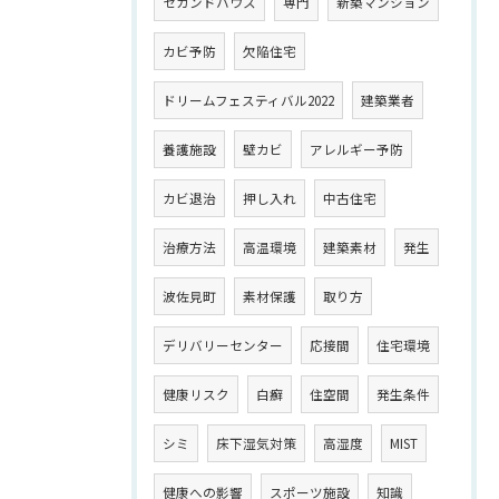
セカンドハウス
専門
新築マンション
カビ予防
欠陥住宅
ドリームフェスティバル2022
建築業者
養護施設
壁カビ
アレルギー予防
カビ退治
押し入れ
中古住宅
治療方法
高温環境
建築素材
発生
波佐見町
素材保護
取り方
デリバリーセンター
応接間
住宅環境
健康リスク
白癬
住空間
発生条件
シミ
床下湿気対策
高湿度
MIST
健康への影響
スポーツ施設
知識