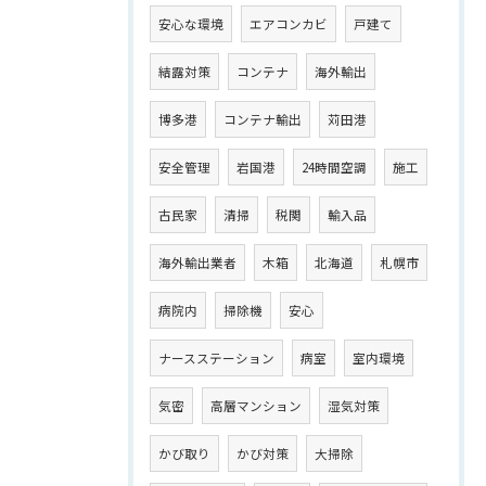
安心な環境
エアコンカビ
戸建て
結露対策
コンテナ
海外輸出
博多港
コンテナ輸出
苅田港
安全管理
岩国港
24時間空調
施工
古民家
清掃
税関
輸入品
海外輸出業者
木箱
北海道
札幌市
病院内
掃除機
安心
ナースステーション
病室
室内環境
気密
高層マンション
湿気対策
かび取り
かび対策
大掃除