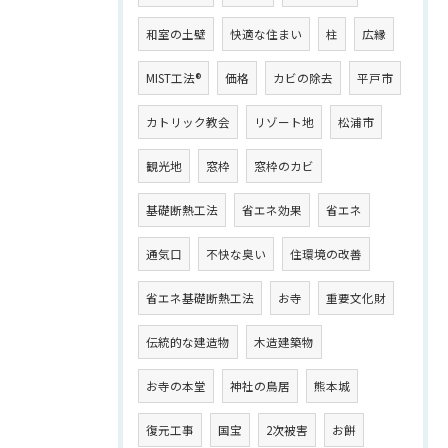
和室の土壁
快適な住まい
柱
広縁
MIST工法®
価格
カビの除去
平戸市
カトリック教会
リゾート地
松浦市
観光地
窓枠
窓枠のカビ
基礎断熱工法
省エネ効果
省エネ
通気口
不快な臭い
住環境の改善
省エネ基礎断熱工法
お寺
重要文化財
伝統的な建造物
木造建築物
お寺の本堂
神社の鳥居
熊本城
復元工事
国宝
2次被害
お餅