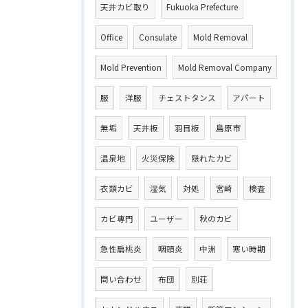
天井カビ取り
Fukuoka Prefecture
Office
Consulate
Mold Removal
Mold Prevention
Mold Removal Company
服
洋服
チェストタンス
アパート
無垢
天井板
羽目板
島原市
温泉地
火災保険
隠れたカビ
衣類カビ
湿気
対処
宮崎
検査
カビ専門
ユーザー
秋のカビ
急性扁桃炎
咽頭炎
中洲
寒い時期
問い合わせ
布団
別荘