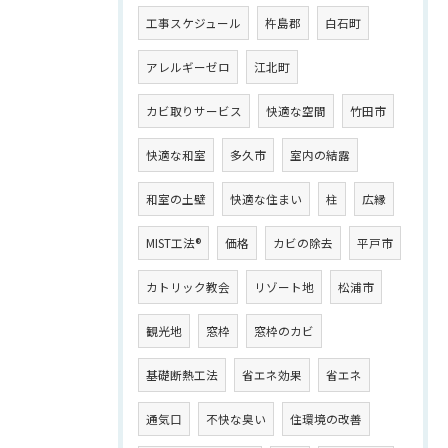
工事スケジュール
杵島郡
白石町
アレルギーゼロ
江北町
カビ取りサービス
快適な空間
竹田市
快適な和室
多久市
室内の結露
和室の土壁
快適な住まい
柱
広縁
MIST工法®
価格
カビの除去
平戸市
カトリック教会
リゾート地
松浦市
観光地
窓枠
窓枠のカビ
基礎断熱工法
省エネ効果
省エネ
通気口
不快な臭い
住環境の改善