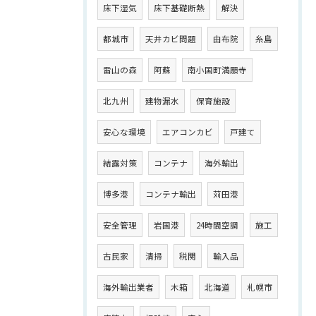
床下湿気
床下基礎断熱
解決
都城市
天井カビ問題
由布院
糸島
雷山の森
阿蘇
南小国町満願寺
北九州
建物漏水
保育施設
安心な環境
エアコンカビ
戸建て
結露対策
コンテナ
海外輸出
博多港
コンテナ輸出
苅田港
安全管理
岩国港
24時間空調
施工
古民家
清掃
税関
輸入品
海外輸出業者
木箱
北海道
札幌市