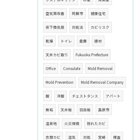
空気質改善
阿蘇市
健康住宅
床下換気扇
対処法
カビリスク
乾燥
トイレ
倉庫
建材
天井カビ取り
Fukuoka Prefecture
Office
Consulate
Mold Removal
Mold Prevention
Mold Removal Company
服
洋服
チェストタンス
アパート
無垢
天井板
羽目板
島原市
温泉地
火災保険
隠れたカビ
衣類カビ
湿気
対処
宮崎
検査