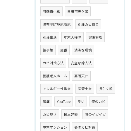
阿蘇市小倉
日田市天ケ瀬
湯布院町塚原高原
別荘カビ取り
別荘生活
年末大掃除
健康管理
領事館
交番
清潔な環境
カビ対策方法
安全な除去法
養護老人ホーム
高所天井
アレルギー性鼻炎
気管支炎
長引く咳
頭痛
YouTube
臭い
壁のカビ
カビ臭さ
日本建築
喉のイガイガ
中古マンション
冬のカビ対策