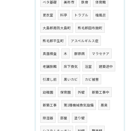
ベタ基礎
美祢市
鉄骨
体育館
更衣室
料亭
トラブル
檜風呂
大島郡周防大島町
熊毛郡田布施町
熊毛郡平生町
アスペルギルス症
真菌検査
木
膠原病
マラセチア
老舗旅館
床下換気
浴室
建築途中
引渡し前
黒いカビ
カビ被害
幼稚園
保育園
外壁
新築工事中
新築工事
第1種機械換気設備
悪臭
除湿器
部屋
塗り壁
システムキッチン
砂壁
聚楽壁