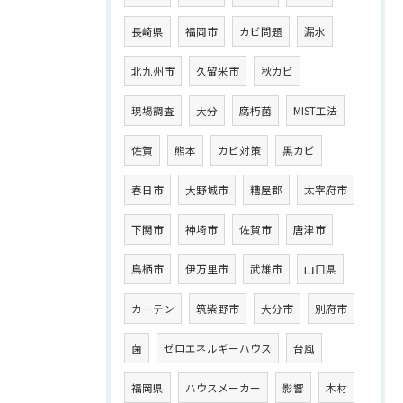
長崎県
福岡市
カビ問題
漏水
北九州市
久留米市
秋カビ
現場調査
大分
腐朽菌
MIST工法
佐賀
熊本
カビ対策
黒カビ
春日市
大野城市
糟屋郡
太宰府市
下関市
神埼市
佐賀市
唐津市
鳥栖市
伊万里市
武雄市
山口県
カーテン
筑紫野市
大分市
別府市
菌
ゼロエネルギーハウス
台風
福岡県
ハウスメーカー
影響
木材