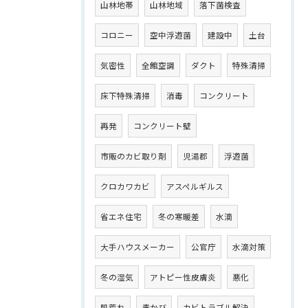
山林地帯
山林地域
落下菌検査
コロニー
空中浮遊菌
建設中
土台
気密性
全館空調
ダクト
特殊清掃
床下特殊清掃
消毒
コンクリート
再発
コンクリート壁
市販のカビ取り剤
児湯郡
浮遊菌
クロカワカビ
アスペルギルス
省エネ住宅
冬の寒暖差
水滴
大手ハウスメーカー
公官庁
水滴対策
冬の湿気
アトピー性皮膚炎
悪化
肌荒れ
青かび
カビトラブル解決