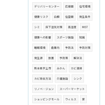
デリバリーセンター
応接間
住宅環境
健康リスク
白癬
住空間
発生条件
シミ
床下湿気対策
高湿度
MIST
健康への影響
スポーツ施設
知識
睡眠環境
倉庫内
予防法
予防対策
発生源
放置
予防策
解決法
熊本県宇土市
みかん
カビ清掃
カビ除去方法
介護施設
シンク
リノベ―ジョン
スーパーマーケット
ショッピングモール
ウィルス
家