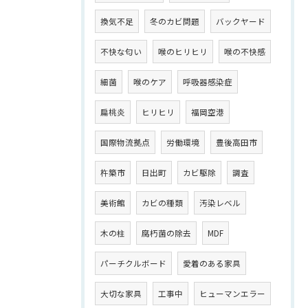
換気不足
冬のカビ問題
バックヤード
不快な匂い
喉のヒリヒリ
喉の不快感
細菌
喉のケア
呼吸器感染症
扁桃炎
ヒリヒリ
福岡空港
国際物流拠点
労働環境
豊後高田市
杵築市
日出町
カビ駆除
調査
美術館
カビの種類
汚染レベル
木の柱
腐朽菌の除去
MDF
パーチクルボード
愛着のある家具
大切な家具
工事中
ヒューマンエラー