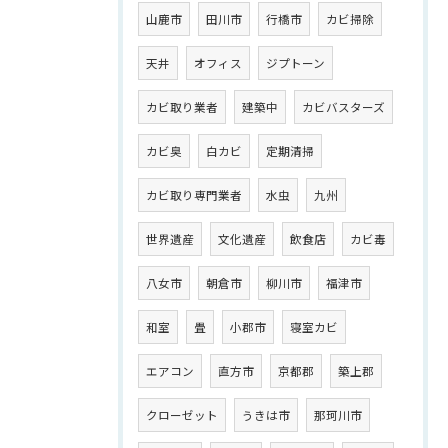
山鹿市
田川市
行橋市
カビ掃除
天井
オフィス
ジプトーン
カビ取り業者
建築中
カビバスターズ
カビ臭
白カビ
定期清掃
カビ取り専門業者
水虫
九州
世界遺産
文化遺産
飲食店
カビ毒
八女市
朝倉市
柳川市
福津市
和室
畳
小郡市
寝室カビ
エアコン
直方市
京都郡
築上郡
クローゼット
うきは市
那珂川市