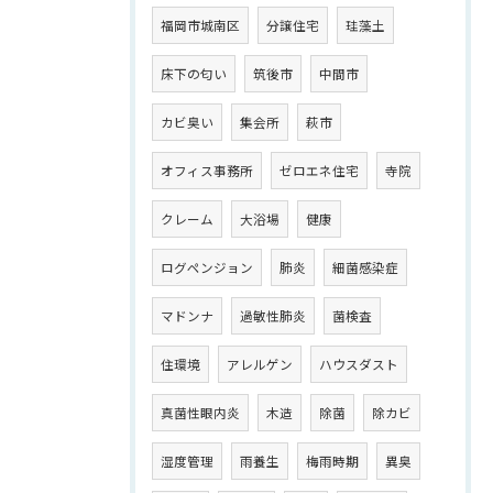
福岡市城南区
分譲住宅
珪藻土
床下の匂い
筑後市
中間市
カビ臭い
集会所
萩市
オフィス事務所
ゼロエネ住宅
寺院
クレーム
大浴場
健康
ログペンジョン
肺炎
細菌感染症
マドンナ
過敏性肺炎
菌検査
住環境
アレルゲン
ハウスダスト
真菌性眼内炎
木造
除菌
除カビ
湿度管理
雨養生
梅雨時期
異臭