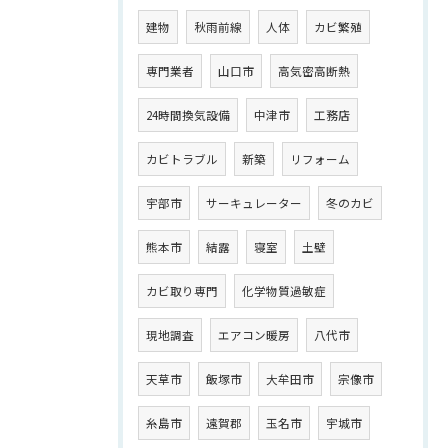
建物
秋雨前線
人体
カビ繁殖
専門業者
山口市
高気密高断熱
24時間換気設備
中津市
工務店
カビトラブル
新築
リフォーム
宇部市
サーキュレーター
冬のカビ
熊本市
結露
寝室
土壁
カビ取り専門
化学物質過敏症
現地調査
エアコン暖房
八代市
天草市
飯塚市
大牟田市
宗像市
糸島市
遠賀郡
玉名市
宇城市