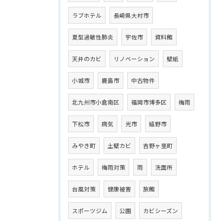
ラブホテル
長崎県大村市
夏型過敏性肺炎
宇佐市
資料館
天井のカビ
リノベーション
壁紙
小城市
鹿島市
中古物件
北九州市小倉南区
福岡市博多区
梅雨
下松市
病気
光市
嬉野市
みやき町
土壁カビ
吉野ヶ里町
ホテル
梅雨対策
雨
洗面所
台風対策
健康被害
旅館
スポーツジム
公園
カビシーズン