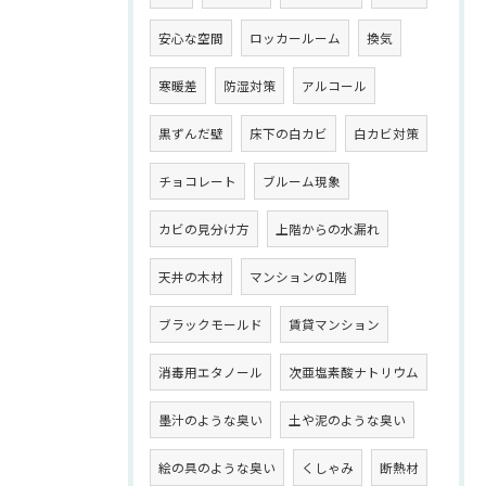
安心な空間
ロッカールーム
換気
寒暖差
防湿対策
アルコール
黒ずんだ壁
床下の白カビ
白カビ対策
チョコレート
ブルーム現象
カビの見分け方
上階からの水漏れ
天井の木材
マンションの1階
ブラックモールド
賃貸マンション
消毒用エタノール
次亜塩素酸ナトリウム
墨汁のような臭い
土や泥のような臭い
絵の具のような臭い
くしゃみ
断熱材