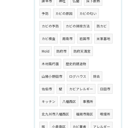
諫早市
神社
仏閣
床下断熱
予防
カビの原因
カビの匂い
カビの予防
カビの掃除方法
防カビ
カビ検査
周南市
岩国市
米軍基地
Mold
防府市
防府天満宮
木材腐朽菌
歴史的建造物
山陽小野田市
ログハウス
除去
佐伯市
壁
カビアレルギー
日田市
キッチン
八幡西区
事務所
北九州市八幡西区
福岡市南区
喫煙所
咳
小倉南区
カビ業者
アレルギー