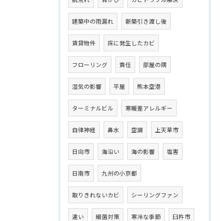
建築中の雨漏れ
新築引き渡し後
賃貸物件
床に発生したカビ
フローリング
責任
部屋の隅
湿気の影響
平屋
熊本空港
ターミナルビル
寒暖差アレルギー
自律神経
鼻水
空調
上天草市
日向市
海沿い
海の影響
塩害
日南市
九州の小京都
取りきれないカビ
シーリングファン
違い
細菌対策
寒冷な季節
臼杵市