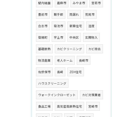
壁内結露
嘉麻市
みやま市
宮若市
豊前市
鞍手郡
雨漏れ
荒尾市
合志市
菊池市
新築住宅
湿度
菊陽町
宇土市
中央区
玄関物入
基礎断熱
カビクリーニング
カビ除去
物流倉庫
老人ホーム
長崎市
佐世保市
長崎
ZEH住宅
ハウスクリーニング
ウォークインクローゼット
カビ対策業者
食品工場
高気密高断熱住宅
宮崎市