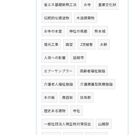
省エネ基礎断熱工法
お寺
重要文化財
伝統的な建造物
木造建築物
お寺の本堂
神社の鳥居
熊本城
復元工事
国宝
2次被害
お餅
人体への影響
延岡市
エアーサンプラー
高齢者福祉施設
介護老人福祉施設
介護療養型医療施設
木の板
商店街
玖珠郡
歴史ある建物
寺社
一般社団法人微生物対策協会
山間部