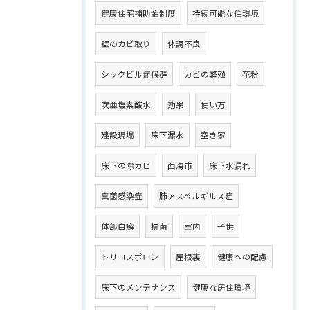
健康住宅補助金制度
持続可能な住環境
壁のカビ取り
体調不良
シックビル症候群
カビの繁殖
花粉
次亜塩素酸水
効果
使い方
建設現場
床下漏水
空き家
床下の除カビ
西海市
床下水漏れ
真菌感染症
肺アスペルギルス症
体部白癬
抗菌
室内
子供
トリコスポロン
屋根裏
健康への配慮
床下のメンテナンス
健康な居住環境