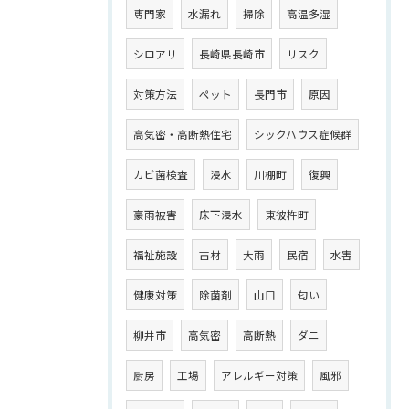
専門家
水漏れ
掃除
高温多湿
シロアリ
長崎県長崎市
リスク
対策方法
ペット
長門市
原因
高気密・高断熱住宅
シックハウス症候群
カビ菌検査
浸水
川棚町
復興
豪雨被害
床下浸水
東彼杵町
福祉施設
古材
大雨
民宿
水害
健康対策
除菌剤
山口
匂い
柳井市
高気密
高断熱
ダニ
厨房
工場
アレルギー対策
風邪