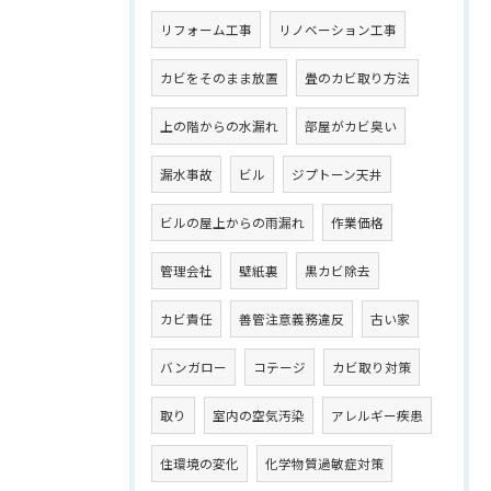
リフォーム工事
リノベーション工事
カビをそのまま放置
畳のカビ取り方法
上の階からの水漏れ
部屋がカビ臭い
漏水事故
ビル
ジプトーン天井
ビルの屋上からの雨漏れ
作業価格
管理会社
壁紙裏
黒カビ除去
カビ責任
善管注意義務違反
古い家
バンガロー
コテージ
カビ取り対策
取り
室内の空気汚染
アレルギー疾患
住環境の変化
化学物質過敏症対策