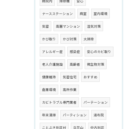
病院内
掃除機
安心
ナースステーション
病室
室内環境
気密
高層マンション
湿気対策
かび取り
かび対策
大掃除
アレルギー症
感染症
安心のカビ取り
老人介護施設
高齢者
微生物対策
健康維持
気密住宅
おすすめ
倉庫環境
高所作業
カビトラブル専門業者
パーテーション
年末清掃
パーティション
湯布院
ことぶき別荘村
立花山
中古別荘