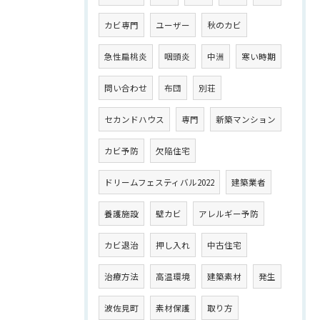
カビ専門
ユーザー
秋のカビ
急性扁桃炎
咽頭炎
中洲
寒い時期
問い合わせ
布団
別荘
セカンドハウス
専門
新築マンション
カビ予防
欠陥住宅
ドリームフェスティバル2022
建築業者
養護施設
壁カビ
アレルギー予防
カビ退治
押し入れ
中古住宅
治療方法
高温環境
建築素材
発生
波佐見町
素材保護
取り方