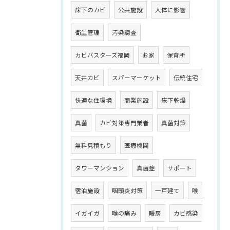
床下のカビ
公共施設
人体に影響
衛生管理
汚染調査
カビバスターズ福岡
お家
保育所
天井カビ
スパーマーケット
伝統住宅
快適な住環境
商業施設
床下乾燥
真菌
カビ対策専門業者
真菌対策
無料見積もり
医療機関
タワーマンション
真菌症
サポート
宿泊施設
咽頭炎対策
一戸建て
喉
イガイガ
喉の痛み
暖房
カビ感染